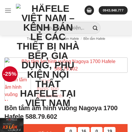
Skip
to
0943.848.777
content
Tìm
kiếm:
Trang chủ
/
Thiết bị nhà tắm Hafele
/
Bồn tắm Hafele
-25%
Bồn tắm âm hình vuông Nagoya 1700
Hafele 588.79.602
0
16
0
18