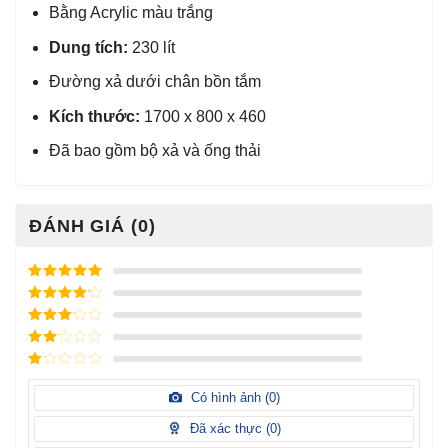
Bằng Acrylic màu trắng
Dung tích:
230 lít
Đường xả dưới chân bồn tắm
Kích thước:
1700 x 800 x 460
Đã bao gồm bộ xả và ống thải
ĐÁNH GIÁ (0)
Được xếp
hạng
5
5
Được xếp
sao
hạng
4
5
Được
sao
xếp
Được
hạng
3
xếp
5 sao
Được
hạng
xếp
Có hình ảnh (
0
)
2
5
hạng
sao
1
Đã xác thực (
0
)
5