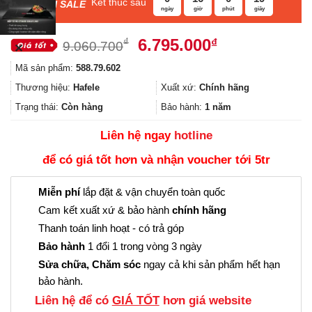
Kết thúc sau
F
ASH SALE
ngày
giờ
phút
giây
Giá
Giá
6.795.000
₫
₫
9.060.700
✕
gốc
hiện
Mã sản phẩm:
588.79.602
là:
tại
9.060.700₫.
là:
Thương hiệu:
Hafele
Xuất xứ:
Chính hãng
6.795.000₫.
Trạng thái:
Còn hàng
Bảo hành:
1 năm
Liên hệ ngay
hotline
để có giá tốt hơn và nhận voucher tới 5tr
Miễn phí
lắp đặt & vận chuyển toàn quốc
Cam kết xuất xứ & bảo hành
chính hãng
Thanh toán linh hoạt - có trả góp
Bảo hành
1 đổi 1 trong vòng 3 ngày
Sửa chữa, Chăm sóc
ngay cả khi sản phẩm hết hạn
bảo hành.
Liên hệ để có
GIÁ TỐT
hơn giá website