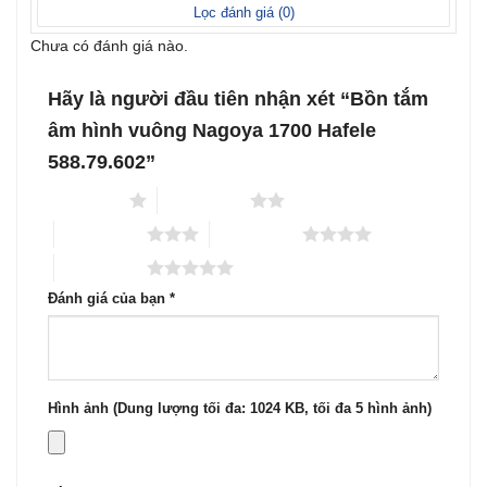
sao
Lọc đánh giá (
0
)
Chưa có đánh giá nào.
Hãy là người đầu tiên nhận xét “Bồn tắm
âm hình vuông Nagoya 1700 Hafele
588.79.602”
1 trên 5 sao
2 trên 5 sao
3 trên 5 sao
4 trên 5 sao
5 trên 5 sao
Đánh giá của bạn
*
Hình ảnh (Dung lượng tối đa: 1024 KB, tối đa 5 hình ảnh)