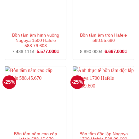
Bồn tắm âm hình vuông
Bồn tắm âm tròn Hafele
Nagoya 1500 Hafele
588.55.680
588.79.603
Giá
5.577.000
₫
Giá
Giá
6.667.000
₫
Giá
7.436.111
₫
8.890.000
₫
gốc
hiện
gốc
hiện
là:
tại
là:
tại
7.436.111₫.
là:
8.890.000₫.
là:
5.577.000₫.
6.667
-25%
-25%
Bồn tắm nằm cao cấp
Bồn tắm độc lập Nagoya