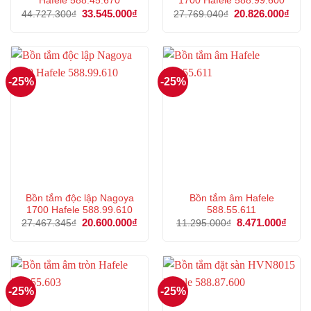
Hafele 588.45.670
1700 Hafele 588.99.600
Giá
33.545.000
₫
Giá
Giá
20.826.000
₫
Giá
44.727.300
₫
27.769.040
₫
gốc
hiện
gốc
hiện
là:
tại
là:
tại
44.727.300₫.
là:
27.769.040₫.
là:
33.545.000₫.
20.8
-25%
-25%
Bồn tắm độc lập Nagoya
Bồn tắm âm Hafele
1700 Hafele 588.99.610
588.55.611
Giá
20.600.000
₫
Giá
Giá
8.471.000
₫
Giá
27.467.345
₫
11.295.000
₫
gốc
hiện
gốc
hiện
là:
tại
là:
tại
27.467.345₫.
là:
11.295.000₫.
là:
20.600.000₫.
8.471
-25%
-25%