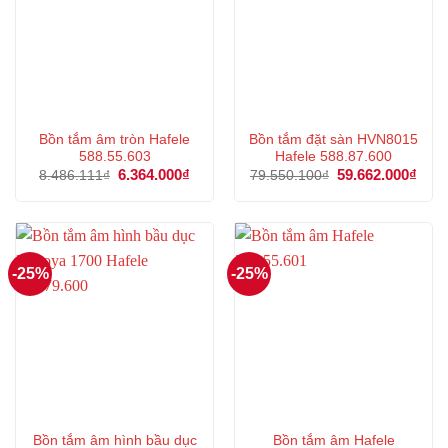
Bồn tắm âm tròn Hafele
Bồn tắm đặt sàn HVN8015
588.55.603
Hafele 588.87.600
Giá
6.364.000
₫
Giá
Giá
59.662.000
₫
Giá
8.486.111
₫
79.550.100
₫
gốc
hiện
gốc
hiện
là:
tại
là:
tại
8.486.111₫.
là:
79.550.100₫.
là:
6.364.000₫.
59.6
-25%
-25%
Bồn tắm âm hình bầu dục
Bồn tắm âm Hafele