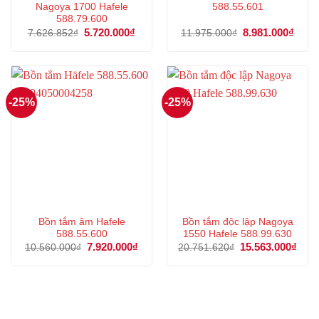
Nagoya 1700 Hafele
588.55.601
588.79.600
Giá
5.720.000
₫
Giá
Giá
8.981.000
₫
Giá
7.626.852
₫
11.975.000
₫
gốc
hiện
gốc
hiện
là:
tại
là:
tại
7.626.852₫.
là:
11.975.000₫.
là:
5.720.000₫.
8.981
-25%
-25%
Bồn tắm âm Hafele
Bồn tắm độc lập Nagoya
588.55.600
1550 Hafele 588.99.630
Giá
7.920.000
₫
Giá
Giá
15.563.000
₫
Giá
10.560.000
₫
20.751.620
₫
gốc
hiện
gốc
hiện
là:
tại
là:
tại
10.560.000₫.
là:
20.751.620₫.
là:
7.920.000₫.
15.5