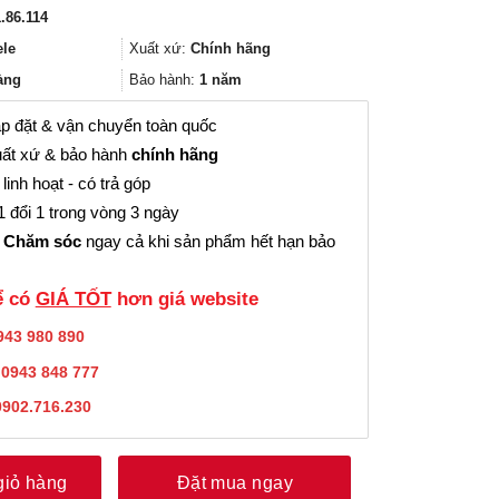
gốc
hiện
.86.114
là:
tại
93.000₫.
là:
ele
Xuất xứ:
Chính hãng
69.000₫.
àng
Bảo hành:
1 năm
p đặt & vận chuyển toàn quốc
ất xứ & bảo hành
chính hãng
linh hoạt - có trả góp
 đổi 1 trong vòng 3 ngày
 Chăm sóc
ngay cả khi sản phẩm hết hạn bảo
̉ có
GIÁ TỐT
hơn giá website
943 980 890
:
0943 848 777
0902.716.230
giỏ hàng
Đặt mua ngay