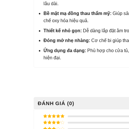
lâu dài.
Bề mặt mạ đồng thau thẩm mỹ:
Giúp sả
chế oxy hóa hiệu quả.
Thiết kế nhỏ gọn:
Dễ dàng lắp đặt âm tro
Đóng mở nhẹ nhàng:
Cơ chế bi giúp tha
Ứng dụng đa dạng:
Phù hợp cho cửa tủ,
hiện đại.
ĐÁNH GIÁ (0)
Được xếp
hạng
5
5
Được xếp