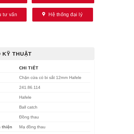
 tư vấn
Hệ thống đại lý
 KỸ THUẬT
CHI TIẾT
Chặn cửa có bi sắt 12mm Hafele
241.86.114
Hafele
Ball catch
Đồng thau
 thiện
Mạ đồng thau