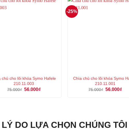
-25%
 chủ cho lõi khóa Symo Hafele
Chìa chủ cho lõi khóa Symo H
210.11.003
210.11.001
Giá
Giá
Giá
Giá
56.000
₫
56.000
₫
75.000
₫
75.000
₫
gốc
hiện
gốc
hiệ
là:
tại
là:
tại
75.000₫.
là:
75.000₫.
là:
56.000₫.
56.
LÝ DO LỰA CHỌN CHÚNG TÔI