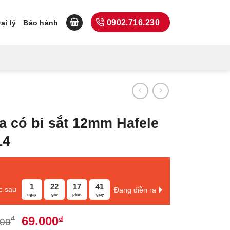
0902.716.230
ại lý
Bảo hành
 có bi sắt 12mm Hafele
14
1
22
17
40
c sau
Đang diễn ra
ngày
giờ
phút
giây
Giá
Giá
69.000
₫
₫
000