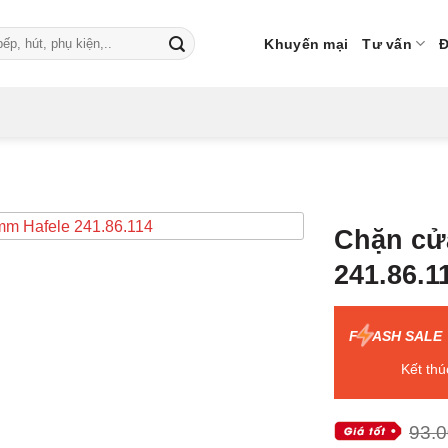
Khuyến mại
Tư vấn
Đ
Chặn cửa
241.86.1
F
ASH SALE
Kết thú
93.