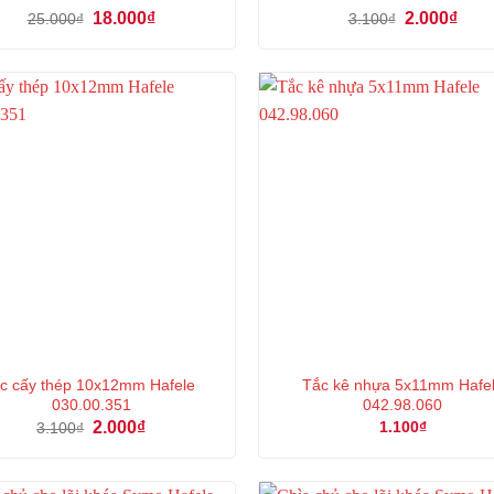
Giá
Giá
Giá
Giá
18.000
₫
2.000
₫
25.000
₫
3.100
₫
gốc
hiện
gốc
hiện
là:
tại
là:
tại
25.000₫.
là:
3.100₫.
là:
18.000₫.
2.000
c cấy thép 10x12mm Hafele
Tắc kê nhựa 5x11mm Hafe
030.00.351
042.98.060
Giá
Giá
2.000
₫
1.100
₫
3.100
₫
gốc
hiện
là:
tại
3.100₫.
là:
2.000₫.