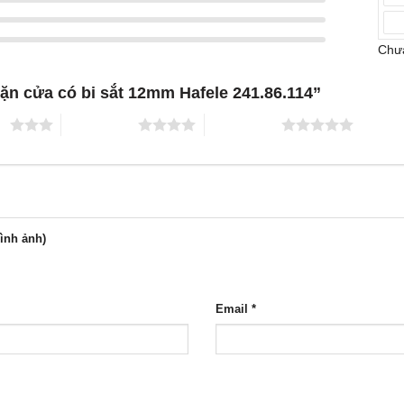
Chưa
hặn cửa có bi sắt 12mm Hafele 241.86.114”
ao
4 trên 5 sao
5 trên 5 sao
hình ảnh)
Email
*