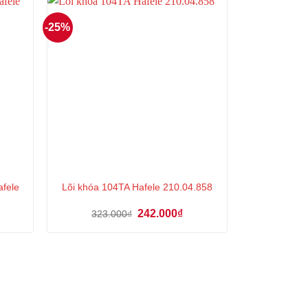
-25%
afele
Lõi khóa 104TA Hafele 210.04.858
Giá
Giá
242.000
₫
323.000
₫
n
gốc
hiện
là:
tại
323.000₫.
là:
000₫.
242.000₫.