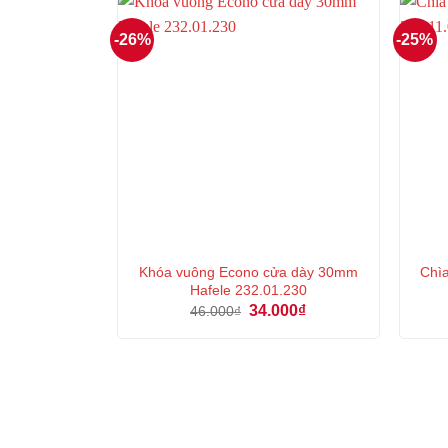
-26%
-25%
Khóa vuông Econo cửa dày 30mm
Chìa
Hafele 232.01.230
Giá
Giá
34.000
₫
46.000
₫
gốc
hiện
là:
tại
46.000₫.
là:
34.000₫.