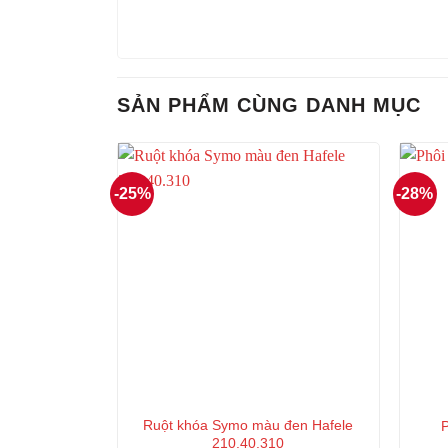
SẢN PHẨM CÙNG DANH MỤC
-25%
-28%
Ruột khóa Symo màu đen Hafele
P
210.40.310