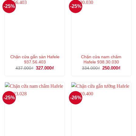
-25%
-25%
Chặn cửa gắn sàn Hafele
Chặn cửa nam châm
937.56.403
Hafele 938.30.030
Giá
327.000
₫
Giá
Giá
250.000
₫
Giá
437.000
₫
334.000
₫
gốc
hiện
gốc
hiện
là:
tại
là:
tại
437.000₫.
là:
334.000₫.
là:
327.000₫.
250.000
-25%
-26%