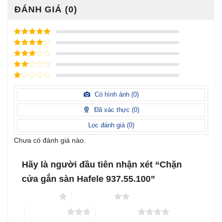
ĐÁNH GIÁ (0)
Được xếp
hạng
5
5
Được xếp
sao
hạng
4
5
Được
sao
xếp
Được
hạng
3
xếp
5 sao
Được
hạng
xếp
Có hình ảnh (
0
)
2
5
hạng
sao
1
Đã xác thực (
0
)
5
sao
Lọc đánh giá (
0
)
Chưa có đánh giá nào.
Hãy là người đầu tiên nhận xét “Chặn
cửa gắn sàn Hafele 937.55.100”
1 trên 5 sao
2 trên 5 sao
3 trên 5 sao
4 trên 5 sao