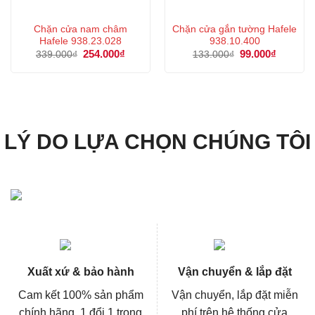
Chặn cửa nam châm
Chặn cửa gắn tường Hafele
Hafele 938.23.028
938.10.400
Giá
254.000
₫
Giá
Giá
99.000
₫
Giá
339.000
₫
133.000
₫
gốc
hiện
gốc
hiện
là:
tại
là:
tại
339.000₫.
là:
133.000₫.
là:
254.000₫.
99.000₫.
LÝ DO LỰA CHỌN CHÚNG TÔI
Xuất xứ & bảo hành
Vận chuyển & lắp đặt
Cam kết 100% sản phẩm
Vận chuyển, lắp đặt miễn
chính hãng, 1 đổi 1 trong
phí trên hệ thống cửa