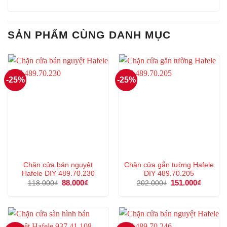
SẢN PHẨM CÙNG DANH MỤC
-25%
-25%
Chặn cửa bán nguyệt
Chặn cửa gắn tường Hafele
Hafele DIY 489.70.230
DIY 489.70.205
Giá
88.000
₫
Giá
Giá
151.000
₫
Giá
118.000
₫
202.000
₫
gốc
hiện
gốc
hiện
là:
tại
là:
tại
118.000₫.
là:
202.000₫.
là:
88.000₫.
151.000