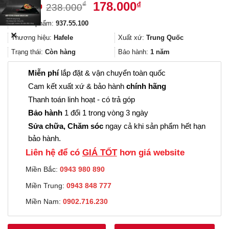
Giá
Giá
178.000
₫
₫
238.000
gốc
hiện
Mã sản phẩm:
937.55.100
là:
tại
✕
238.000₫.
là:
Thương hiệu:
Hafele
Xuất xứ:
Trung Quốc
178.000₫.
Trạng thái:
Còn hàng
Bảo hành:
1 năm
Miễn phí
lắp đặt & vận chuyển toàn quốc
Cam kết xuất xứ & bảo hành
chính hãng
Thanh toán linh hoạt - có trả góp
Bảo hành
1 đổi 1 trong vòng 3 ngày
Sửa chữa, Chăm sóc
ngay cả khi sản phẩm hết hạn
bảo hành.
Liên hệ để có
GIÁ TỐT
hơn giá website
Miền Bắc:
0943 980 890
Miền Trung:
0943 848 777
Miền Nam:
0902.716.230