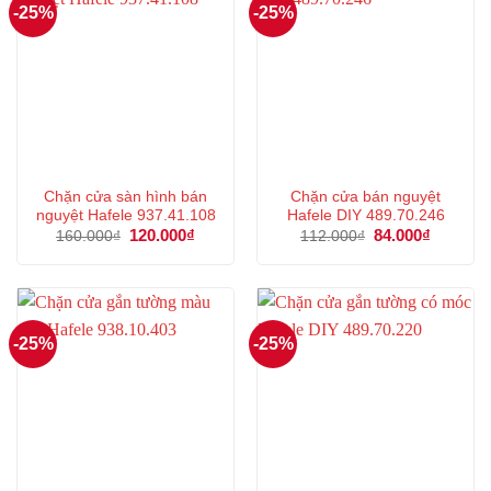
-25%
-25%
Chặn cửa sàn hình bán
Chặn cửa bán nguyệt
nguyệt Hafele 937.41.108
Hafele DIY 489.70.246
Giá
120.000
₫
Giá
Giá
84.000
₫
Giá
160.000
₫
112.000
₫
gốc
hiện
gốc
hiện
là:
tại
là:
tại
160.000₫.
là:
112.000₫.
là:
120.000₫.
84.000₫.
-25%
-25%