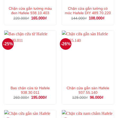
Chặn cửa gắn tường màu
Chặn cửa gắn tường có
đen Hafele 938.10.403
móc Hafele DIY 489.70.220
Giá
165.000
₫
Giá
Giá
108.000
₫
Giá
220.000
₫
144.000
₫
gốc
hiện
gốc
hiện
là:
tại
là:
tại
220.000₫.
là:
144.000₫.
là:
165.000₫.
108.000
-25%
-26%
Bas chặn cửa từ Hafele
Chặn cửa gắn sàn Hafele
938.30.011
937.55.140
Giá
195.000
₫
Giá
Giá
96.000
₫
Giá
260.000
₫
129.000
₫
gốc
hiện
gốc
hiện
là:
tại
là:
tại
260.000₫.
là:
129.000₫.
là:
195.000₫.
96.000₫.