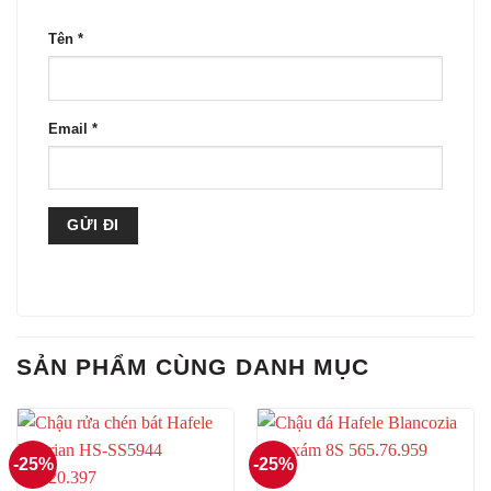
Tên
*
Email
*
SẢN PHẨM CÙNG DANH MỤC
-25%
-25%