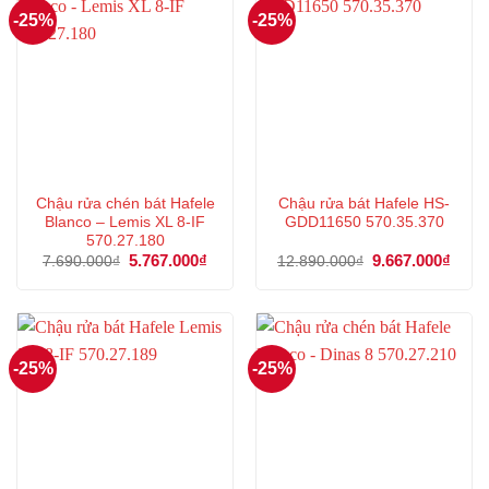
-25%
-25%
Chậu rửa chén bát Hafele
Chậu rửa bát Hafele HS-
Blanco – Lemis XL 8-IF
GDD11650 570.35.370
570.27.180
Giá
5.767.000
₫
Giá
Giá
9.667.000
₫
Giá
7.690.000
₫
12.890.000
₫
gốc
hiện
gốc
hiện
là:
tại
là:
tại
7.690.000₫.
là:
12.890.000₫.
là:
5.767.000₫.
9.667
-25%
-25%