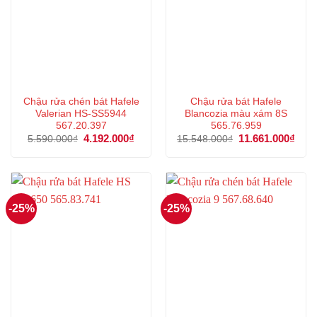
Chậu rửa chén bát Hafele
Chậu rửa bát Hafele
Valerian HS-SS5944
Blancozia màu xám 8S
567.20.397
565.76.959
Giá
4.192.000
₫
Giá
Giá
11.661.000
₫
Giá
5.590.000
₫
15.548.000
₫
gốc
hiện
gốc
hiện
là:
tại
là:
tại
5.590.000₫.
là:
15.548.000₫.
là:
4.192.000₫.
11.6
-25%
-25%