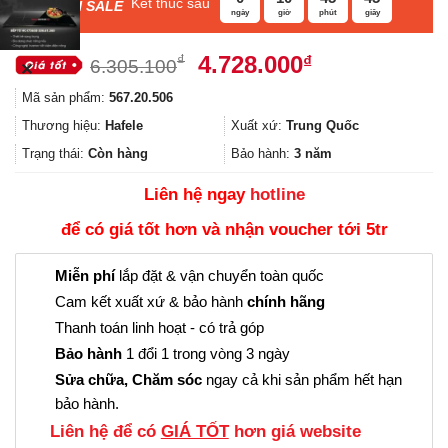
Kết thúc sau
F
ASH SALE
ngày
giờ
phút
giây
Giá
Giá
4.728.000
₫
₫
6.305.100
✕
gốc
hiện
Mã sản phẩm:
567.20.506
là:
tại
6.305.100₫.
là:
Thương hiệu:
Hafele
Xuất xứ:
Trung Quốc
4.728.000₫.
Trạng thái:
Còn hàng
Bảo hành:
3 năm
Liên hệ ngay
hotline
để có giá tốt hơn và nhận voucher tới 5tr
Miễn phí
lắp đặt & vận chuyển toàn quốc
Cam kết xuất xứ & bảo hành
chính hãng
Thanh toán linh hoạt - có trả góp
Bảo hành
1 đổi 1 trong vòng 3 ngày
Sửa chữa, Chăm sóc
ngay cả khi sản phẩm hết hạn
bảo hành.
Liên hệ để có
GIÁ TỐT
hơn giá website