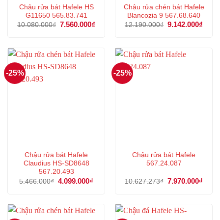
Chậu rửa bát Hafele HS
Chậu rửa chén bát Hafele
G11650 565.83.741
Blancozia 9 567.68.640
Giá
7.560.000
₫
Giá
Giá
9.142.000
₫
Giá
10.080.000
₫
12.190.000
₫
gốc
hiện
gốc
hiện
là:
tại
là:
tại
10.080.000₫.
là:
12.190.000₫.
là:
7.560.000₫.
9.142
-25%
-25%
Chậu rửa bát Hafele
Chậu rửa bát Hafele
Claudius HS-SD8648
567.24.087
567.20.493
Giá
4.099.000
₫
Giá
Giá
7.970.000
₫
Giá
5.466.000
₫
10.627.273
₫
gốc
hiện
gốc
hiện
là:
tại
là:
tại
5.466.000₫.
là:
10.627.273₫.
là:
4.099.000₫.
7.970