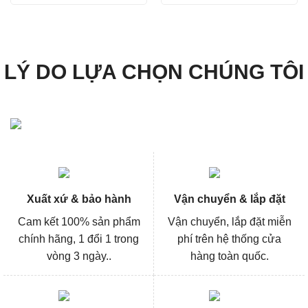
là:
tại
là:
tại
7.890.000₫.
là:
14.156.600₫.
là:
5.917.000₫.
10.6
LÝ DO LỰA CHỌN CHÚNG TÔI
Xuất xứ & bảo hành
Vận chuyển & lắp đặt
Cam kết 100% sản phẩm
Vận chuyển, lắp đặt miễn
chính hãng, 1 đổi 1 trong
phí trên hệ thống cửa
vòng 3 ngày..
hàng toàn quốc.