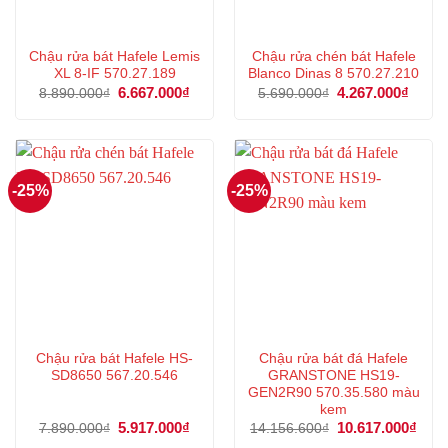
Chậu rửa bát Hafele Lemis
Chậu rửa chén bát Hafele
XL 8-IF 570.27.189
Blanco Dinas 8 570.27.210
Giá
6.667.000
₫
Giá
Giá
4.267.000
₫
Giá
8.890.000
₫
5.690.000
₫
gốc
hiện
gốc
hiện
là:
tại
là:
tại
8.890.000₫.
là:
5.690.000₫.
là:
6.667.000₫.
4.267
-25%
-25%
Chậu rửa bát Hafele HS-
Chậu rửa bát đá Hafele
SD8650 567.20.546
GRANSTONE HS19-
GEN2R90 570.35.580 màu
kem
Giá
5.917.000
₫
Giá
Giá
10.617.000
₫
Giá
7.890.000
₫
14.156.600
₫
gốc
hiện
gốc
hiện