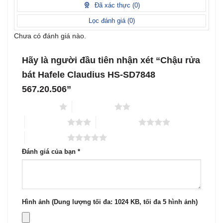
1
Đã xác thực (
0
)
5
sao
Lọc đánh giá (
0
)
Chưa có đánh giá nào.
Hãy là người đầu tiên nhận xét “Chậu rửa
bát Hafele Claudius HS-SD7848
567.20.506”
1 trên 5 sao
2 trên 5 sao
3 trên 5 sao
4 trên 5 sao
5 trên 5 sao
Đánh giá của bạn
*
Hình ảnh (Dung lượng tối đa: 1024 KB, tối đa 5 hình ảnh)