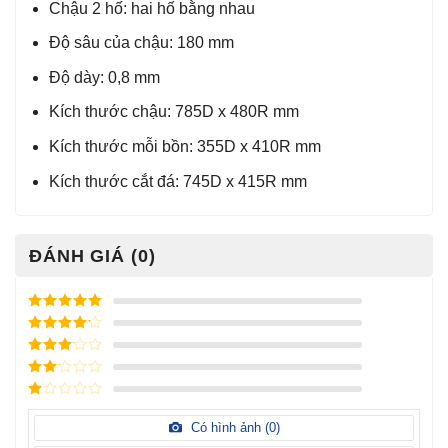
Chậu 2 hố: hai hố bằng nhau
Độ sâu của chậu: 180 mm
Độ dày: 0,8 mm
Kích thước chậu: 785D x 480R mm
Kích thước mỗi bồn: 355D x 410R mm
Kích thước cắt đá: 745D x 415R mm
ĐÁNH GIÁ (0)
Được xếp
hạng
5
5
Được xếp
sao
hạng
4
5
Được
sao
xếp
Được
hạng
3
xếp
5 sao
Được
hạng
xếp
Có hình ảnh (
0
)
2
5
hạng
sao