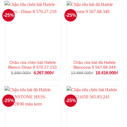
10.567.000₫.
6.435
-25%
-25%
Chậu rửa chén bát Hafele
Chậu rửa bát đá Hafele
Blanco Dinas 8 570.27.210
Blancozia 9 567.68.349
Giá
4.267.000
₫
Giá
Giá
10.416.000
₫
Giá
5.690.000
₫
13.889.000
₫
gốc
hiện
gốc
hiện
là:
tại
là:
tại
5.690.000₫.
là:
13.889.000₫.
là:
4.267.000₫.
10.4
-25%
-25%