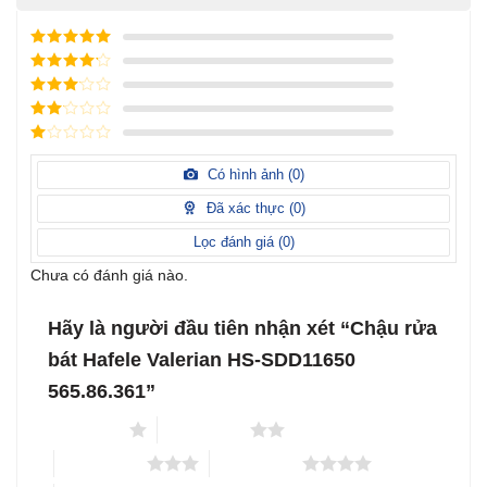
Được xếp
hạng
5
5
Được xếp
sao
hạng
4
5
Được
sao
xếp
Được
hạng
3
xếp
5 sao
Được
hạng
xếp
Có hình ảnh (
0
)
2
5
hạng
sao
1
Đã xác thực (
0
)
5
sao
Lọc đánh giá (
0
)
Chưa có đánh giá nào.
Hãy là người đầu tiên nhận xét “Chậu rửa
bát Hafele Valerian HS-SDD11650
565.86.361”
1 trên 5 sao
2 trên 5 sao
3 trên 5 sao
4 trên 5 sao