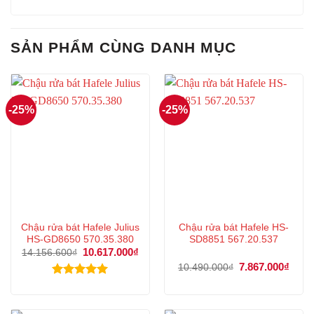
SẢN PHẨM CÙNG DANH MỤC
-25%
-25%
Chậu rửa bát Hafele Julius
Chậu rửa bát Hafele HS-
HS-GD8650 570.35.380
SD8851 567.20.537
Giá
10.617.000
₫
Giá
14.156.600
₫
gốc
hiện
Giá
7.867.000
₫
Giá
10.490.000
₫
là:
tại
gốc
hiện
14.156.600₫.
là:
là:
tại
Được xếp
10.617.000₫.
10.490.000₫.
là:
hạng
5.00
7.867
5 sao