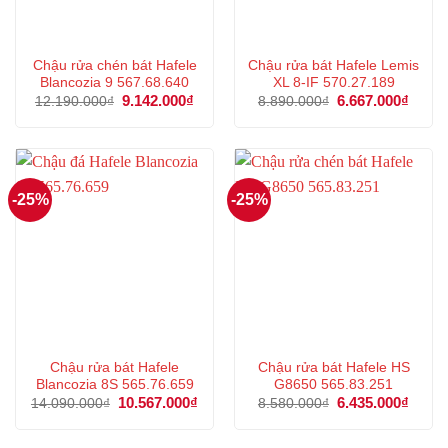
Chậu rửa chén bát Hafele
Chậu rửa bát Hafele Lemis
Blancozia 9 567.68.640
XL 8-IF 570.27.189
Giá
9.142.000
₫
Giá
Giá
6.667.000
₫
Giá
12.190.000
₫
8.890.000
₫
gốc
hiện
gốc
hiện
là:
tại
là:
tại
12.190.000₫.
là:
8.890.000₫.
là:
9.142.000₫.
6.667
-25%
-25%
Chậu rửa bát Hafele
Chậu rửa bát Hafele HS
Blancozia 8S 565.76.659
G8650 565.83.251
Giá
10.567.000
₫
Giá
Giá
6.435.000
₫
Giá
14.090.000
₫
8.580.000
₫
gốc
hiện
gốc
hiện
là:
tại
là:
tại
14.090.000₫.
là:
8.580.000₫.
là: