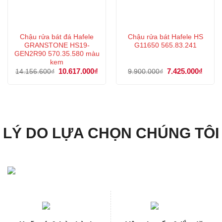
Chậu rửa bát đá Hafele
Chậu rửa bát Hafele HS
GRANSTONE HS19-
G11650 565.83.241
GEN2R90 570.35.580 màu
kem
Giá
10.617.000
₫
Giá
Giá
7.425.000
₫
Giá
14.156.600
₫
9.900.000
₫
gốc
hiện
gốc
hiện
là:
tại
là:
tại
14.156.600₫.
là:
9.900.000₫.
là:
10.617.000₫.
7.425
LÝ DO LỰA CHỌN CHÚNG TÔI