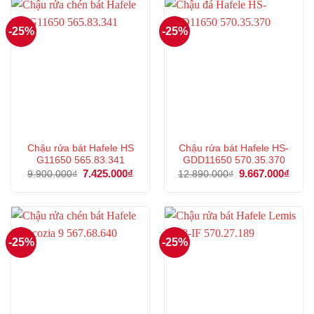
-25%
-25%
Chậu rửa bát Hafele HS
Chậu rửa bát Hafele HS-
G11650 565.83.341
GDD11650 570.35.370
Giá
7.425.000
₫
Giá
Giá
9.667.000
₫
Giá
9.900.000
₫
12.890.000
₫
gốc
hiện
gốc
hiện
là:
tại
là:
tại
9.900.000₫.
là:
12.890.000₫.
là:
7.425.000₫.
9.667
-25%
-25%