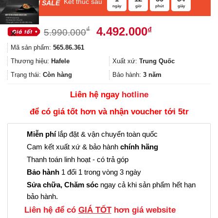
Kết thúc sau
F
ASH SALE
ngày
giờ
phút
giây
Giá
Giá
4.492.000
₫
₫
5.990.000
✕
gốc
hiện
Mã sản phẩm:
565.86.361
là:
tại
5.990.000₫.
là:
Thương hiệu:
Hafele
Xuất xứ:
Trung Quốc
4.492.000₫.
Trạng thái:
Còn hàng
Bảo hành:
3 năm
Liên hệ ngay
hotline
để có giá tốt hơn và nhận voucher tới 5tr
Miễn phí
lắp đặt & vận chuyển toàn quốc
Cam kết xuất xứ & bảo hành
chính hãng
Thanh toán linh hoạt - có trả góp
Bảo hành
1 đổi 1 trong vòng 3 ngày
Sửa chữa, Chăm sóc
ngay cả khi sản phẩm hết hạn
bảo hành.
Liên hệ để có
GIÁ TỐT
hơn giá website