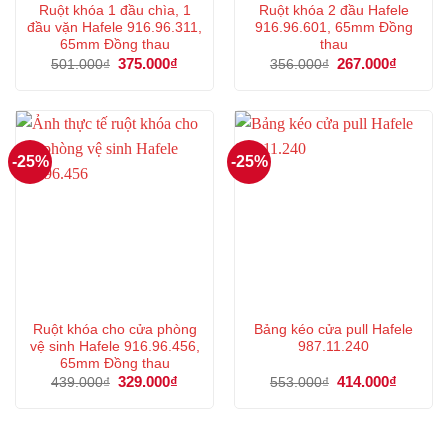
Ruột khóa 1 đầu chìa, 1
Ruột khóa 2 đầu Hafele
đầu vặn Hafele 916.96.311,
916.96.601, 65mm Đồng
65mm Đồng thau
thau
Giá
375.000
₫
Giá
Giá
267.000
₫
Giá
501.000
₫
356.000
₫
gốc
hiện
gốc
hiện
là:
tại
là:
tại
501.000₫.
là:
356.000₫.
là:
375.000₫.
267.000
-25%
-25%
Ruột khóa cho cửa phòng
Bảng kéo cửa pull Hafele
vệ sinh Hafele 916.96.456,
987.11.240
65mm Đồng thau
Giá
329.000
₫
Giá
Giá
414.000
₫
Giá
439.000
₫
553.000
₫
gốc
hiện
gốc
hiện
là:
tại
là:
tại
439.000₫.
là:
553.000₫.
là:
329.000₫.
414.000