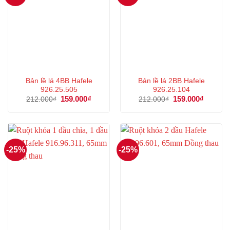
Bản lề lá 4BB Hafele
Bản lề lá 2BB Hafele
926.25.505
926.25.104
Giá
159.000
₫
Giá
Giá
159.000
₫
Giá
212.000
₫
212.000
₫
gốc
hiện
gốc
hiện
là:
tại
là:
tại
212.000₫.
là:
212.000₫.
là:
159.000₫.
159.000
-25%
-25%