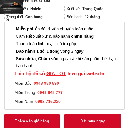
Mã sản phẩm:
916.67.890
là:
tại
2.087.000₫.
là:
Thương hiệu:
Hafele
Xuất xứ:
Trung Quốc
1.565.000₫.
Trạng thái:
Còn hàng
Bảo hành:
12 tháng
✕
Miễn phí
lắp đặt & vận chuyển toàn quốc
Cam kết xuất xứ & bảo hành
chính hãng
Thanh toán linh hoạt - có trả góp
Bảo hành
1 đổi 1 trong vòng 3 ngày
Sửa chữa, Chăm sóc
ngay cả khi sản phẩm hết hạn
bảo hành.
Liên hệ để có
GIÁ TỐT
hơn giá website
Miền Bắc:
0943 980 890
Miền Trung:
0943 848 777
Miền Nam:
0902.716.230
Thêm vào giỏ hàng
Đặt mua ngay