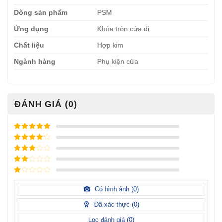
Dòng sản phẩm
PSM
Ứng dụng
Khóa tròn cửa đi
Chất liệu
Hợp kim
Ngành hàng
Phụ kiện cửa
ĐÁNH GIÁ (0)
Được xếp
hạng
5
5
Được xếp
sao
hạng
4
5
Được
sao
xếp
Được
hạng
3
xếp
5 sao
Được
hạng
xếp
Có hình ảnh (
0
)
2
5
hạng
sao
1
Đã xác thực (
0
)
5
sao
Lọc đánh giá (
0
)