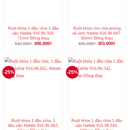
Ruột khóa 1 đầu chìa 1 đầu
Ruột khóa cho cửa phòng
vặn Hafele 916.96.325,
vệ sinh Hafele 916.96.687,
71mm Đồng thau
60mm Đồng thau
Giá
406.000
₫
Giá
Giá
303.000
₫
Giá
542.000
₫
405.000
₫
gốc
hiện
gốc
hiện
là:
tại
là:
tại
542.000₫.
là:
405.000₫.
là:
406.000₫.
303.000
-25%
-25%
Ruột khóa 1 đầu chìa, 1
Ruột khóa 1 đầu chìa 1 đầu
đầu vặn Hafele 916.96.662,
vặn Hafele 916.96.542,