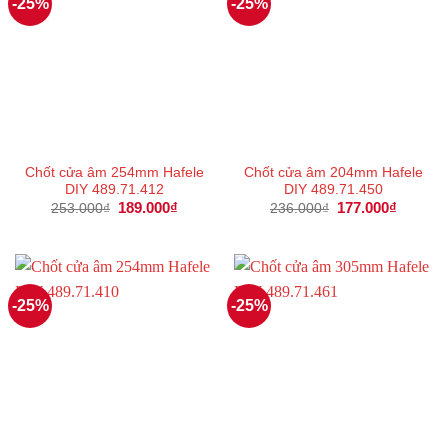
-25%
-25%
Chốt cửa âm 254mm Hafele
Chốt cửa âm 204mm Hafele
DIY 489.71.412
DIY 489.71.450
Giá
189.000
₫
Giá
Giá
177.000
₫
Giá
253.000
₫
236.000
₫
gốc
hiện
gốc
hiện
là:
tại
là:
tại
253.000₫.
là:
236.000₫.
là:
189.000₫.
177.000
-25%
-25%