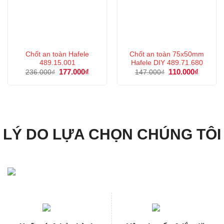
Chốt an toàn Hafele
Chốt an toàn 75x50mm
489.15.001
Hafele DIY 489.71.680
Giá
177.000
₫
Giá
Giá
110.000
₫
Giá
236.000
₫
147.000
₫
gốc
hiện
gốc
hiện
là:
tại
là:
tại
236.000₫.
là:
147.000₫.
là:
177.000₫.
110.000
LÝ DO LỰA CHỌN CHÚNG TÔI