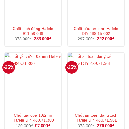
Chốt xích đồng Hafele
Chốt cửa an toàn Hafele
911.59.086
DIY 489.15.002
Giá
283.000
₫
Giá
Giá
222.000
₫
Giá
378.000
₫
297.000
₫
gốc
hiện
gốc
hiện
là:
tại
là:
tại
378.000₫.
là:
297.000₫.
là:
283.000₫.
222.000
-25%
-25%
Chốt gài cửa 102mm
Chốt an toàn dạng xích
Hafele DIY 489.71.300
Hafele DIY 489.71.561
Giá
97.000
₫
Giá
Giá
279.000
₫
Giá
130.000
₫
373.000
₫