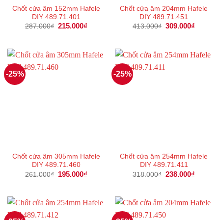
Chốt cửa âm 152mm Hafele
Chốt cửa âm 204mm Hafele
DIY 489.71.401
DIY 489.71.451
Giá
215.000
₫
Giá
Giá
309.000
₫
Giá
287.000
₫
413.000
₫
gốc
hiện
gốc
hiện
là:
tại
là:
tại
287.000₫.
là:
413.000₫.
là:
215.000₫.
309.000
-25%
-25%
Chốt cửa âm 305mm Hafele
Chốt cửa âm 254mm Hafele
DIY 489.71.460
DIY 489.71.411
Giá
195.000
₫
Giá
Giá
238.000
₫
Giá
261.000
₫
318.000
₫
gốc
hiện
gốc
hiện
là:
tại
là:
tại
261.000₫.
là:
318.000₫.
là:
195.000₫.
238.000