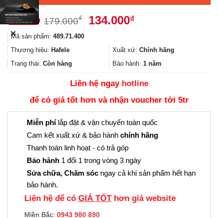
Giá
Giá
134.000
₫
₫
179.000
gốc
hiện
✕
Mã sản phẩm:
489.71.400
là:
tại
179.000₫.
là:
Thương hiệu:
Hafele
Xuất xứ:
Chính hãng
134.000₫.
Trạng thái:
Còn hàng
Bảo hành:
1 năm
Liên hệ ngay
hotline
để có giá tốt hơn và nhận voucher tới 5tr
Miễn phí
lắp đặt & vận chuyển toàn quốc
Cam kết xuất xứ & bảo hành
chính hãng
Thanh toán linh hoạt - có trả góp
Bảo hành
1 đổi 1 trong vòng 3 ngày
Sửa chữa, Chăm sóc
ngay cả khi sản phẩm hết hạn
bảo hành.
Liên hệ để có
GIÁ TỐT
hơn giá website
Miền Bắc:
0943 980 890