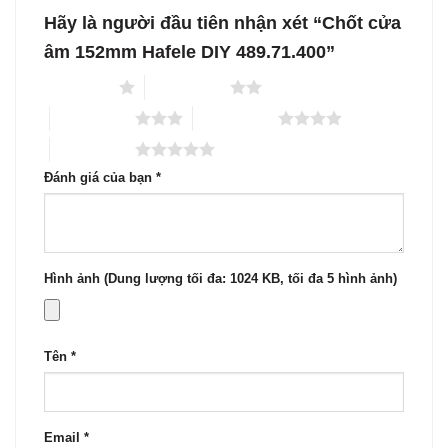
Hãy là người đầu tiên nhận xét “Chốt cửa
âm 152mm Hafele DIY 489.71.400”
1 trên 5 sao
2 trên 5 sao
3 trên 5 sao
4 trên 5 sao
5 trên 5 sao
Đánh giá của bạn
*
Hình ảnh (Dung lượng tối đa: 1024 KB, tối đa 5 hình ảnh)
Tên
*
Email
*