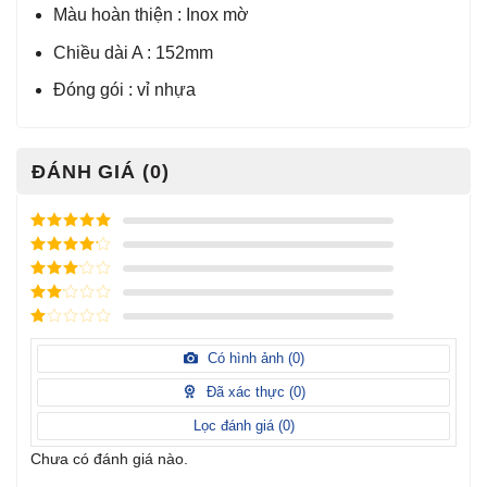
Màu hoàn thiện : Inox mờ
Chiều dài A : 152mm
Đóng gói : vỉ nhựa
ĐÁNH GIÁ (0)
Được xếp
hạng
5
5
Được xếp
sao
hạng
4
5
Được
sao
xếp
Được
hạng
3
xếp
5 sao
Được
hạng
xếp
Có hình ảnh (
0
)
2
5
hạng
sao
1
Đã xác thực (
0
)
5
sao
Lọc đánh giá (
0
)
Chưa có đánh giá nào.