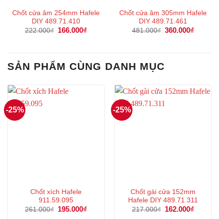
Chốt cửa âm 254mm Hafele
Chốt cửa âm 305mm Hafele
DIY 489.71.410
DIY 489.71.461
Giá
166.000
₫
Giá
Giá
360.000
₫
Giá
222.000
₫
481.000
₫
gốc
hiện
gốc
hiện
là:
tại
là:
tại
222.000₫.
là:
481.000₫.
là:
166.000₫.
360.000
SẢN PHẨM CÙNG DANH MỤC
-25%
-25%
Chốt xích Hafele
Chốt gài cửa 152mm
911.59.095
Hafele DIY 489.71.311
Giá
195.000
₫
Giá
Giá
162.000
₫
Giá
261.000
₫
217.000
₫
gốc
hiện
gốc
hiện