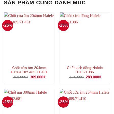
SẢN PHẨM CÙNG DANH MỤC
-25%
-25%
Chốt cửa âm 204mm
Chốt xích đồng Hafele
Hafele DIY 489.71.451
911.59.086
Giá
309.000
₫
Giá
Giá
283.000
₫
Giá
413.000
₫
378.000
₫
gốc
hiện
gốc
hiện
là:
tại
là:
tại
413.000₫.
là:
378.000₫.
là:
309.000₫.
283.000
-25%
-25%