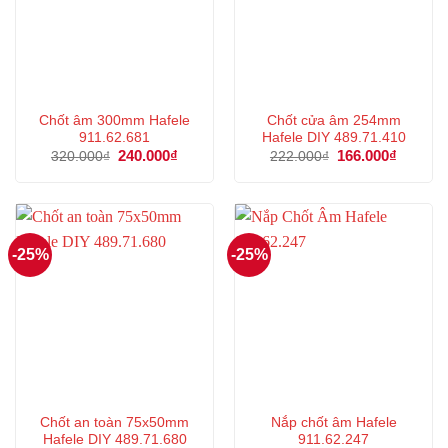
Chốt âm 300mm Hafele
Chốt cửa âm 254mm
911.62.681
Hafele DIY 489.71.410
Giá
240.000
₫
Giá
Giá
166.000
₫
Giá
320.000
₫
222.000
₫
gốc
hiện
gốc
hiện
là:
tại
là:
tại
320.000₫.
là:
222.000₫.
là:
240.000₫.
166.000
-25%
-25%
Chốt an toàn 75x50mm
Nắp chốt âm Hafele
Hafele DIY 489.71.680
911.62.247