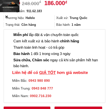
Giá
Giá
186.000
₫
₫
248.000
gốc
hiện
Mã sản phẩm:
911.62.183
là:
tại
✕
248.000₫.
là:
Thương hiệu:
Hafele
Xuất xứ:
Trung Quốc
186.000₫.
Trạng thái:
Còn hàng
Bảo hành:
1 năm
Miễn phí
lắp đặt & vận chuyển toàn quốc
Cam kết xuất xứ & bảo hành
chính hãng
Thanh toán linh hoạt - có trả góp
Bảo hành
1 đổi 1 trong vòng 3 ngày
Sửa chữa, Chăm sóc
ngay cả khi sản phẩm hết hạn
bảo hành.
Liên hệ để có
GIÁ TỐT
hơn giá website
Miền Bắc:
0943 980 890
Miền Trung:
0943 848 777
Miền Nam:
0902.716.230