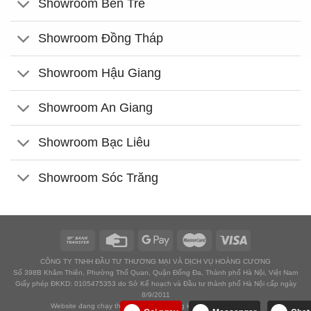
Showroom Bến Tre
Showroom Đồng Tháp
Showroom Hậu Giang
Showroom An Giang
Showroom Bạc Liêu
Showroom Sóc Trăng
CÔNG TY TNHH ĐẦU TƯ THƯƠNG MẠI VÀ DỊCH VỤ HOÀNG CƯƠNG
Số 398B Khâm Thiên, Phường Thổ Quan, Quận Đống Đa, Thành phố Hà Nội, Việt Nam
Giấy phép ĐKKD: 0105475353 do Sở Kế hoạch và Đầu tư thành phố Hà Nội cấp ngày
8/9/2011
Website đang chạy thử nghiệm chờ đăng ký với Bộ công thương