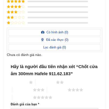
Được xếp
hạng
5
5
Được xếp
sao
hạng
4
5
Được
sao
xếp
Được
hạng
3
xếp
5 sao
Được
hạng
xếp
Có hình ảnh (
0
)
2
5
hạng
sao
1
Đã xác thực (
0
)
5
sao
Lọc đánh giá (
0
)
Chưa có đánh giá nào.
Hãy là người đầu tiên nhận xét “Chốt cửa
âm 300mm Hafele 911.62.183”
1 trên 5 sao
2 trên 5 sao
3 trên 5 sao
4 trên 5 sao
5 trên 5 sao
Đánh giá của bạn
*