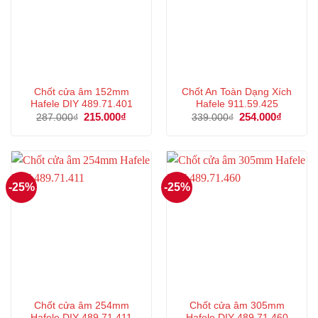
Chốt cửa âm 152mm
Chốt An Toàn Dạng Xích
Hafele DIY 489.71.401
Hafele 911.59.425
Giá
215.000
₫
Giá
Giá
254.000
₫
Giá
287.000
₫
339.000
₫
gốc
hiện
gốc
hiện
là:
tại
là:
tại
287.000₫.
là:
339.000₫.
là:
215.000₫.
254.000
-25%
-25%
Chốt cửa âm 254mm
Chốt cửa âm 305mm
Hafele DIY 489.71.411
Hafele DIY 489.71.460