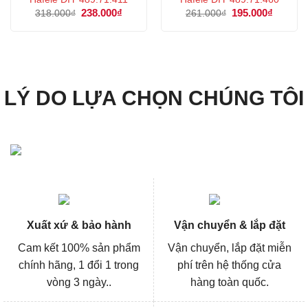
Giá
238.000
₫
Giá
Giá
195.000
₫
Giá
318.000
₫
261.000
₫
gốc
hiện
gốc
hiện
là:
tại
là:
tại
318.000₫.
là:
261.000₫.
là:
238.000₫.
195.000
LÝ DO LỰA CHỌN CHÚNG TÔI
Xuất xứ & bảo hành
Vận chuyển & lắp đặt
Cam kết 100% sản phẩm
Vận chuyển, lắp đặt miễn
chính hãng, 1 đổi 1 trong
phí trên hệ thống cửa
vòng 3 ngày..
hàng toàn quốc.