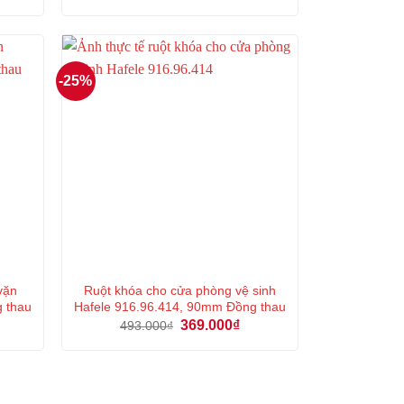
ện
gốc
hiện
là:
tại
97.000₫.
là:
5.000₫.
72.000₫.
-25%
vặn
Ruột khóa cho cửa phòng vệ sinh
g thau
Hafele 916.96.414, 90mm Đồng thau
á
Giá
Giá
369.000
₫
493.000
₫
ện
gốc
hiện
là:
tại
493.000₫.
là:
4.000₫.
369.000₫.