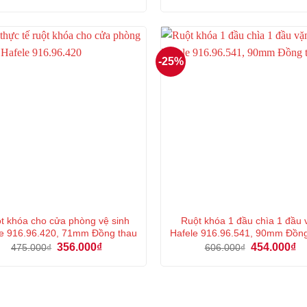
gốc
hiện
gốc
hi
là:
tại
là:
tại
112.000₫.
là:
447.000₫.
là:
84.000₫.
33
-25%
t khóa cho cửa phòng vệ sinh
Ruột khóa 1 đầu chìa 1 đầu 
e 916.96.420, 71mm Đồng thau
Hafele 916.96.541, 90mm Đồn
Giá
Giá
Giá
Gi
356.000
₫
454.000
₫
475.000
₫
606.000
₫
gốc
hiện
gốc
hi
là:
tại
là:
tại
475.000₫.
là:
606.000₫.
là:
356.000₫.
45