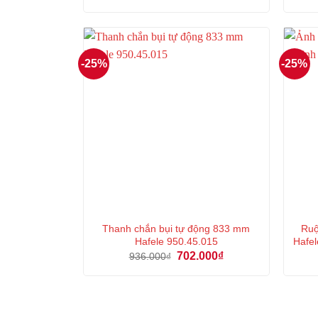
gốc
hiện
là:
tại
1.003.000₫.
là:
752.000₫.
-25%
-25%
Thanh chắn bụi tự động 833 mm
Ruộ
Hafele 950.45.015
Hafel
Giá
Giá
702.000
₫
936.000
₫
gốc
hiện
là:
tại
936.000₫.
là:
702.000₫.