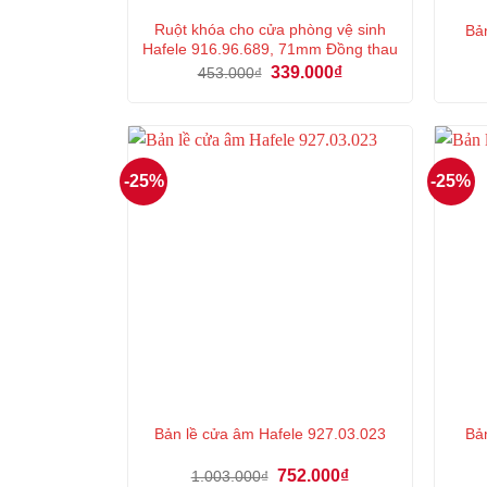
Ruột khóa cho cửa phòng vệ sinh
Bản
Hafele 916.96.689, 71mm Đồng thau
Giá
Giá
339.000
₫
453.000
₫
gốc
hiện
là:
tại
453.000₫.
là:
339.000₫.
-25%
-25%
Bản lề cửa âm Hafele 927.03.023
Bản
Giá
Giá
752.000
₫
1.003.000
₫