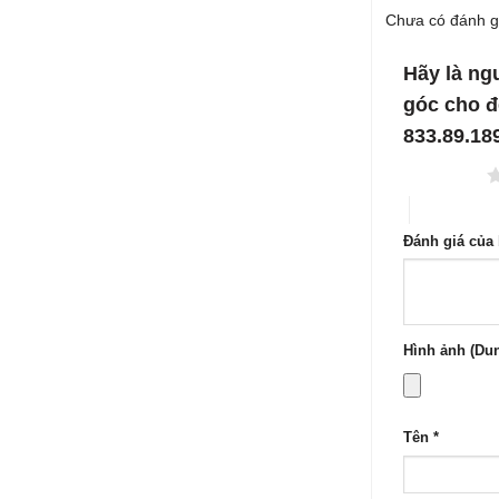
5 sao
Được
hạng
Chưa có đánh g
xếp
2
5
hạng
sao
1
5
Hãy là ng
sao
góc cho 
833.89.18
1 trên 5 sao
4 trên 5 sa
Đánh giá của
Hình ảnh (Dun
Tên
*