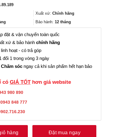
gốc
hiện
.89.189
là:
tại
84.000₫.
là:
Xuất xứ:
Chính hãng
63.000₫.
àng
Bảo hành:
12 tháng
p đặt & vận chuyển toàn quốc
ất xứ & bảo hành
chính hãng
linh hoạt - có trả góp
 đổi 1 trong vòng 3 ngày
 Chăm sóc
ngay cả khi sản phẩm hết hạn bảo
̉ có
GIÁ TỐT
hơn giá website
943 980 890
:
0943 848 777
0902.716.230
giỏ hàng
Đặt mua ngay