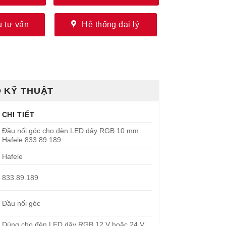
 tư vấn
Hệ thống đại lý
 KỸ THUẬT
CHI TIẾT
Đầu nối góc cho đèn LED dây RGB 10 mm
Hafele 833.89.189
Hafele
833.89.189
Đầu nối góc
Dùng cho đèn LED dây RGB 12 V hoặc 24 V