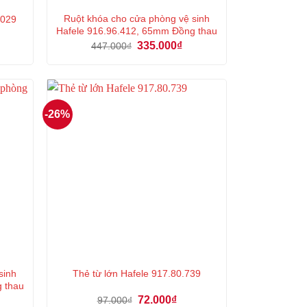
Ruột khóa cho cửa phòng vệ sinh
.029
Hafele 916.96.412, 65mm Đồng thau
á
Giá
Giá
335.000
₫
447.000
₫
ện
gốc
hiện
là:
tại
447.000₫.
là:
2.000₫.
335.000₫.
-26%
sinh
Thẻ từ lớn Hafele 917.80.739
g thau
á
Giá
Giá
72.000
₫
97.000
₫