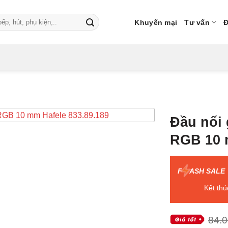
Khuyến mại
Tư vấn
Đ
Đầu nối
RGB 10 
F
ASH SALE
Kết thú
84.