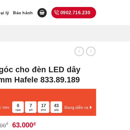
0902.716.230
ại lý
Bảo hành
 góc cho đèn LED dây
mm Hafele 833.89.189
0
7
17
42
c sau
Đang diễn ra
ngày
giờ
phút
giây
Giá
Giá
63.000
₫
₫
000