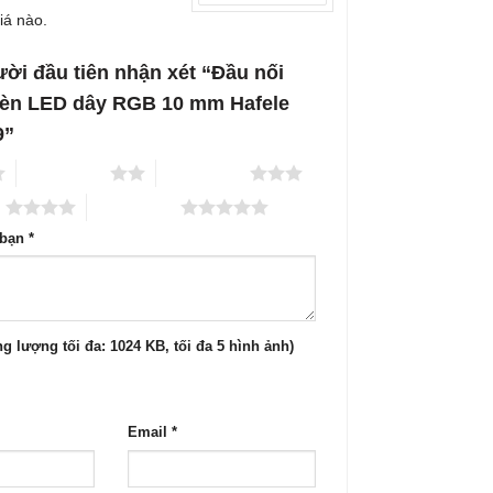
iá nào.
ười đầu tiên nhận xét “Đầu nối
đèn LED dây RGB 10 mm Hafele
9”
2 trên 5 sao
3 trên 5 sao
o
5 trên 5 sao
 bạn
*
g lượng tối đa: 1024 KB, tối đa 5 hình ảnh)
Email
*