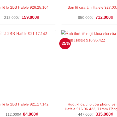
 lề lá 2BB Hafele 926.25.104
Bản lề cửa âm Hafele 927.03
Giá
Giá
Giá
Gi
159.000
₫
712.000
₫
212.000
₫
950.000
₫
gốc
hiện
gốc
hi
là:
tại
là:
tại
212.000₫.
là:
950.000₫.
là:
159.000₫.
71
-25%
Ruột khóa cho cửa phòng vệ 
 lề lá 2BB Hafele 921.17.142
Hafele 916.96.422, 71mm Đồn
Giá
Giá
Giá
Gi
84.000
₫
335.000
₫
112.000
₫
447.000
₫