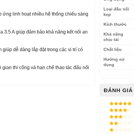
Loại đầu nối
 ứng linh hoạt nhiều hệ thống chiếu sáng
kẹp
Kích thước
đa 3.5 A giúp đảm bảo khả năng kết nối an
Khả năng
chịu tải
Chất liệu
iúp dễ dàng lắp đặt trong các vị trí có
Hướng sử
dụng
i gian thi công và hạn chế thao tác đấu nối
ĐÁNH GIÁ 
Được xếp
hạng
5
5
Được xếp
sao
hạng
4
5
Được
sao
xếp
Được
hạng
3
xếp