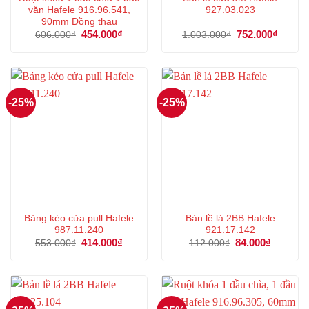
vặn Hafele 916.96.541,
927.03.023
90mm Đồng thau
Giá
454.000
₫
Giá
Giá
752.000
₫
Giá
606.000
₫
1.003.000
₫
gốc
hiện
gốc
hiện
là:
tại
là:
tại
606.000₫.
là:
1.003.000₫.
là:
454.000₫.
752.00
-25%
-25%
Bảng kéo cửa pull Hafele
Bản lề lá 2BB Hafele
987.11.240
921.17.142
Giá
414.000
₫
Giá
Giá
84.000
₫
Giá
553.000
₫
112.000
₫
gốc
hiện
gốc
hiện
là:
tại
là:
tại
553.000₫.
là:
112.000₫.
là:
414.000₫.
84.000₫.