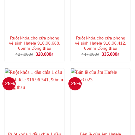
Ruột khóa cho cửa phòng
Ruột khóa cho cửa phòng
vệ sinh Hafele 916.96.688,
vệ sinh Hafele 916.96.412,
65mm Đồng thau
65mm Đồng thau
Giá
320.000
₫
Giá
Giá
335.000
₫
Giá
427.000
₫
447.000
₫
gốc
hiện
gốc
hiện
là:
tại
là:
tại
427.000₫.
là:
447.000₫.
là:
320.000₫.
335.000
-25%
-25%
Ruột khóa 1 đầu chìa 1 đầu
Bản lề cửa âm Hafele