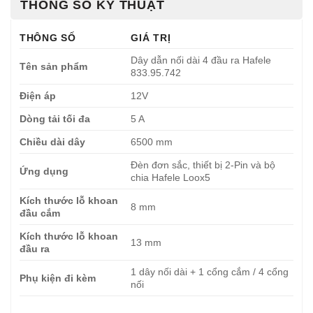
THÔNG SỐ KỸ THUẬT
THÔNG SỐ
GIÁ TRỊ
Dây dẫn nối dài 4 đầu ra Hafele
Tên sản phẩm
833.95.742
Điện áp
12V
Dòng tải tối đa
5 A
Chiều dài dây
6500 mm
Đèn đơn sắc, thiết bị 2-Pin và bộ
Ứng dụng
chia Hafele Loox5
Kích thước lỗ khoan
8 mm
đầu cắm
Kích thước lỗ khoan
13 mm
đầu ra
1 dây nối dài + 1 cổng cắm / 4 cổng
Phụ kiện đi kèm
nối