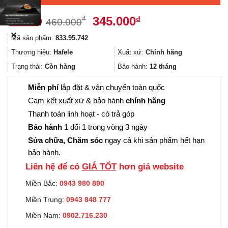
Giá
Giá
345.000
₫
₫
460.000
gốc
hiện
✕
Mã sản phẩm:
833.95.742
là:
tại
460.000₫.
là:
Thương hiệu:
Hafele
Xuất xứ:
Chính hãng
345.000₫.
Trạng thái:
Còn hàng
Bảo hành:
12 tháng
Miễn phí
lắp đặt & vận chuyển toàn quốc
Cam kết xuất xứ & bảo hành
chính hãng
Thanh toán linh hoạt - có trả góp
Bảo hành
1 đổi 1 trong vòng 3 ngày
Sửa chữa, Chăm sóc
ngay cả khi sản phẩm hết hạn
bảo hành.
Liên hệ để có
GIÁ TỐT
hơn giá website
Miền Bắc:
0943 980 890
Miền Trung:
0943 848 777
Miền Nam:
0902.716.230