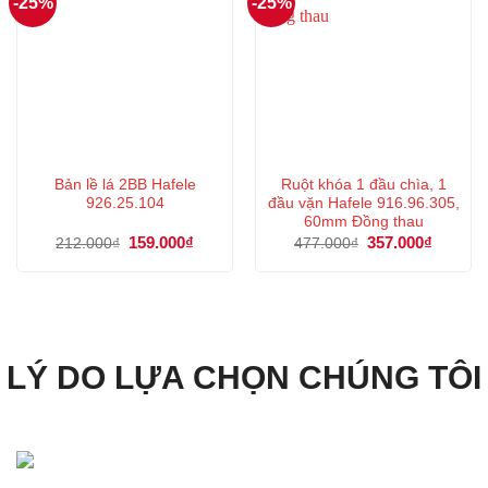
-25%
-25%
Bản lề lá 2BB Hafele
Ruột khóa 1 đầu chìa, 1
926.25.104
đầu vặn Hafele 916.96.305,
60mm Đồng thau
Giá
159.000
₫
Giá
Giá
357.000
₫
Giá
212.000
₫
477.000
₫
gốc
hiện
gốc
hiện
là:
tại
là:
tại
212.000₫.
là:
477.000₫.
là:
159.000₫.
357.000
LÝ DO LỰA CHỌN CHÚNG TÔI