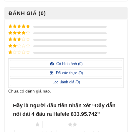
ĐÁNH GIÁ (0)
Được xếp
hạng
5
5
Được xếp
sao
hạng
4
5
Được
sao
xếp
Được
hạng
3
xếp
5 sao
Được
hạng
xếp
Có hình ảnh (
0
)
2
5
hạng
sao
1
Đã xác thực (
0
)
5
sao
Lọc đánh giá (
0
)
Chưa có đánh giá nào.
Hãy là người đầu tiên nhận xét “Dây dẫn
nối dài 4 đầu ra Hafele 833.95.742”
1 trên 5 sao
2 trên 5 sao