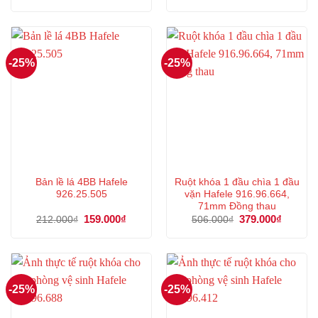
là:
tại
Được xếp
335.000₫.
503.000₫.
là:
hạng
5.00
377.000
5 sao
-25%
-25%
Bản lề lá 4BB Hafele
Ruột khóa 1 đầu chìa 1 đầu
926.25.505
vặn Hafele 916.96.664,
71mm Đồng thau
Giá
159.000
₫
Giá
Giá
379.000
₫
Giá
212.000
₫
506.000
₫
gốc
hiện
gốc
hiện
là:
tại
là:
tại
212.000₫.
là:
506.000₫.
là:
159.000₫.
379.000
-25%
-25%