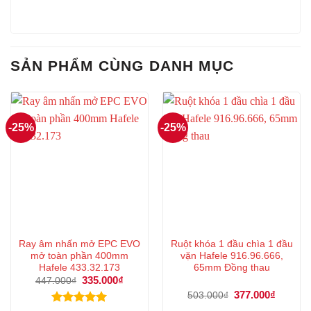
SẢN PHẨM CÙNG DANH MỤC
-25%
-25%
Ray âm nhấn mở EPC EVO
Ruột khóa 1 đầu chìa 1 đầu
mở toàn phần 400mm
vặn Hafele 916.96.666,
Hafele 433.32.173
65mm Đồng thau
Giá
335.000
₫
Giá
447.000
₫
gốc
hiện
Giá
377.000
₫
Giá
503.000
₫
là:
tại
gốc
hiện
447.000₫.
là: