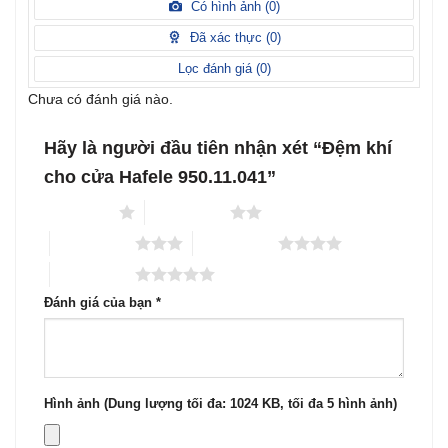
xếp
Có hình ảnh (
0
)
2
5
hạng
sao
1
Đã xác thực (
0
)
5
sao
Lọc đánh giá (
0
)
Chưa có đánh giá nào.
Hãy là người đầu tiên nhận xét “Đệm khí
cho cửa Hafele 950.11.041”
1 trên 5 sao
2 trên 5 sao
3 trên 5 sao
4 trên 5 sao
5 trên 5 sao
Đánh giá của bạn
*
Hình ảnh (Dung lượng tối đa: 1024 KB, tối đa 5 hình ảnh)