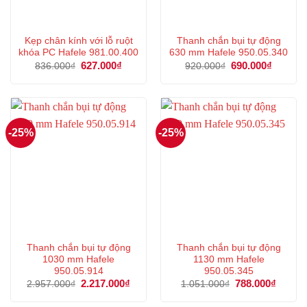
Kẹp chân kính với lỗ ruột
Thanh chắn bụi tự động
khóa PC Hafele 981.00.400
630 mm Hafele 950.05.340
Giá
627.000
₫
Giá
Giá
690.000
₫
Giá
836.000
₫
920.000
₫
gốc
hiện
gốc
hiện
là:
tại
là:
tại
836.000₫.
là:
920.000₫.
là:
627.000₫.
690.000
-25%
-25%
Thanh chắn bụi tự động
Thanh chắn bụi tự động
1030 mm Hafele
1130 mm Hafele
950.05.914
950.05.345
Giá
2.217.000
₫
Giá
Giá
788.000
₫
Giá
2.957.000
₫
1.051.000
₫
gốc
hiện
gốc
hiện
là:
tại
là:
tại