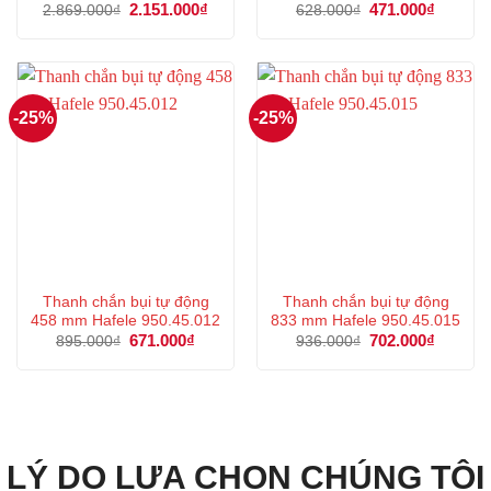
Giá
2.151.000
₫
Giá
Giá
471.000
₫
Giá
2.869.000
₫
628.000
₫
gốc
hiện
gốc
hiện
là:
tại
là:
tại
2.869.000₫.
là:
628.000₫.
là:
2.151.000₫.
471.000
-25%
-25%
Thanh chắn bụi tự động
Thanh chắn bụi tự động
458 mm Hafele 950.45.012
833 mm Hafele 950.45.015
Giá
671.000
₫
Giá
Giá
702.000
₫
Giá
895.000
₫
936.000
₫
gốc
hiện
gốc
hiện
là:
tại
là:
tại
895.000₫.
là:
936.000₫.
là:
671.000₫.
702.000
LÝ DO LỰA CHỌN CHÚNG TÔI