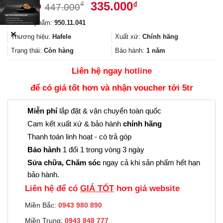
Giá
Giá
335.000
₫
₫
447.000
gốc
hiện
Mã sản phẩm:
950.11.041
là:
tại
✕
447.000₫.
là:
Thương hiệu:
Hafele
Xuất xứ:
Chính hãng
335.000₫.
Trạng thái:
Còn hàng
Bảo hành:
1 năm
Liên hệ ngay
hotline
để có giá tốt hơn và nhận voucher tới 5tr
Miễn phí
lắp đặt & vận chuyển toàn quốc
Cam kết xuất xứ & bảo hành
chính hãng
Thanh toán linh hoạt - có trả góp
Bảo hành
1 đổi 1 trong vòng 3 ngày
Sửa chữa, Chăm sóc
ngay cả khi sản phẩm hết hạn
bảo hành.
Liên hệ để có
GIÁ TỐT
hơn giá website
Miền Bắc:
0943 980 890
Miền Trung:
0943 848 777