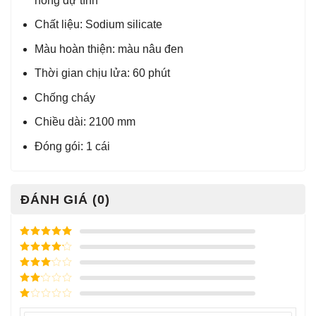
nóng dự tính
Chất liệu: Sodium silicate
Màu hoàn thiện: màu nâu đen
Thời gian chịu lửa: 60 phút
Chống cháy
Chiều dài: 2100 mm
Đóng gói: 1 cái
ĐÁNH GIÁ (0)
Được xếp
hạng
5
5
Được xếp
sao
hạng
4
5
Được
sao
xếp
Được
hạng
3
xếp
5 sao
Được
hạng