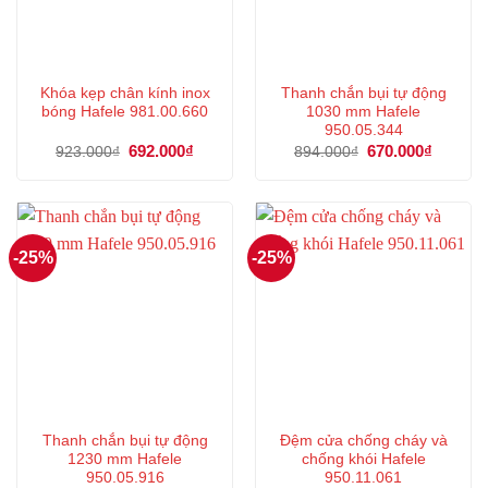
Khóa kẹp chân kính inox
Thanh chắn bụi tự động
bóng Hafele 981.00.660
1030 mm Hafele
950.05.344
Giá
692.000
₫
Giá
Giá
670.000
₫
Giá
923.000
₫
894.000
₫
gốc
hiện
gốc
hiện
là:
tại
là:
tại
923.000₫.
là:
894.000₫.
là:
692.000₫.
670.000
-25%
-25%
Thanh chắn bụi tự động
Đệm cửa chống cháy và
1230 mm Hafele
chống khói Hafele
950.05.916
950.11.061