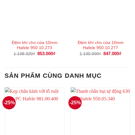
Đệm khí cho cửa 10mm
Đệm khí cho cửa 10mm
Hafele 950.10.273
Hafele 950.10.277
Giá
853.000
₫
Giá
Giá
847.000
₫
Giá
1.138.320
₫
1.130.000
₫
gốc
hiện
gốc
hiện
là:
tại
là:
tại
1.138.320₫.
là:
1.130.000₫.
là:
853.000₫.
847.00
SẢN PHẨM CÙNG DANH MỤC
-25%
-25%