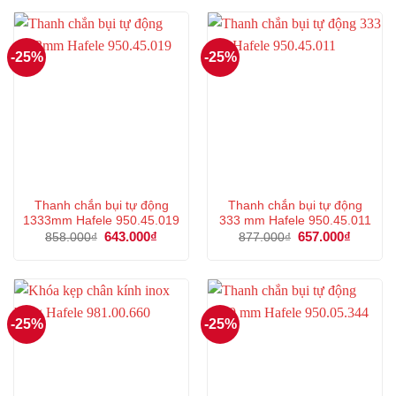
2.957.000₫.
là:
1.051.000₫.
là:
2.217.000₫.
788.00
-25%
-25%
Thanh chắn bụi tự động
Thanh chắn bụi tự động
1333mm Hafele 950.45.019
333 mm Hafele 950.45.011
Giá
643.000
₫
Giá
Giá
657.000
₫
Giá
858.000
₫
877.000
₫
gốc
hiện
gốc
hiện
là:
tại
là:
tại
858.000₫.
là:
877.000₫.
là:
643.000₫.
657.000
-25%
-25%