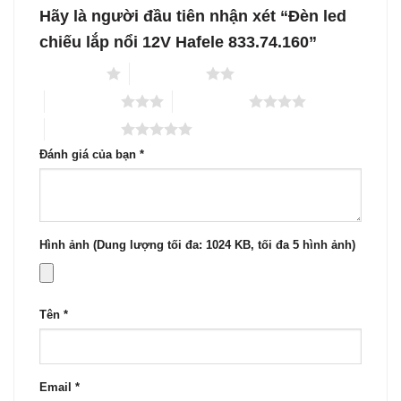
Hãy là người đầu tiên nhận xét “Đèn led
chiếu lắp nổi 12V Hafele 833.74.160”
1 trên 5 sao
2 trên 5 sao
3 trên 5 sao
4 trên 5 sao
5 trên 5 sao
Đánh giá của bạn
*
Hình ảnh (Dung lượng tối đa: 1024 KB, tối đa 5 hình ảnh)
Tên
*
Email
*