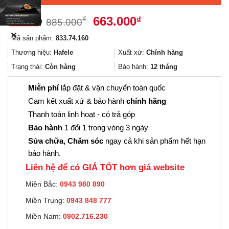
Giá
Giá
663.000
₫
₫
885.000
gốc
hiện
✕
Mã sản phẩm:
833.74.160
là:
tại
885.000₫.
là:
Thương hiệu:
Hafele
Xuất xứ:
Chính hãng
663.000₫.
Trạng thái:
Còn hàng
Bảo hành:
12 tháng
Miễn phí
lắp đặt & vận chuyển toàn quốc
Cam kết xuất xứ & bảo hành
chính hãng
Thanh toán linh hoạt - có trả góp
Bảo hành
1 đổi 1 trong vòng 3 ngày
Sửa chữa, Chăm sóc
ngay cả khi sản phẩm hết hạn
bảo hành.
Liên hệ để có
GIÁ TỐT
hơn giá website
Miền Bắc:
0943 980 890
Miền Trung:
0943 848 777
Miền Nam:
0902.716.230