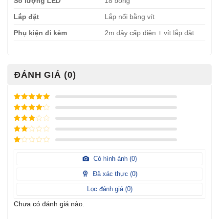
Số lượng LED
18 bóng
Lắp đặt
Lắp nổi bằng vít
Phụ kiện đi kèm
2m dây cấp điện + vít lắp đặt
ĐÁNH GIÁ (0)
Được xếp
hạng
5
5
Được xếp
sao
hạng
4
5
Được
sao
xếp
Được
hạng
3
xếp
5 sao
Được
hạng
xếp
Có hình ảnh (
0
)
2
5
hạng
sao
1
Đã xác thực (
0
)
5
sao
Lọc đánh giá (
0
)
Chưa có đánh giá nào.