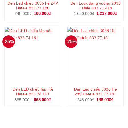
Đèn Led chiếu 3036 hệ 24V
Đèn Loox dạng vuông 2033
Hafele 833.77.180
Hafele 833.71.418
Giá
186.000
₫
Giá
Giá
1.237.000
₫
Giá
248.000
₫
1.650.000
₫
gốc
hiện
gốc
hiện
là:
tại
là:
tại
248.000₫.
là:
1.650.000₫.
là:
186.000₫.
1.237
-25%
-25%
Đèn LED chiếu lắp nổi
Đèn Led chiếu 3036 Hệ
Hafele 833.74.161
24V Hafele 833.77.181
Giá
663.000
₫
Giá
Giá
186.000
₫
Giá
885.000
₫
248.000
₫
gốc
hiện
gốc
hiện
là:
tại
là:
tại
885.000₫.
là:
248.000₫.
là:
663.000₫.
186.000