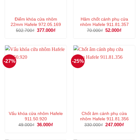
Điểm khóa cửa nhôm
Hãm chốt cánh phụ cửa
22mm Hafele 972.05.169
nhôm Hafele 911.81.357
Giá
377.000
₫
Giá
Giá
52.000
₫
Giá
502.700
₫
70.000
₫
gốc
hiện
gốc
hiện
là:
tại
là:
tại
502.700₫.
là:
70.000₫.
là:
377.000₫.
52.000₫.
-27%
-25%
Vấu khóa cửa nhôm Hafele
Chốt âm cánh phụ cửa
911.50.920
nhôm Hafele 911.81.356
Giá
36.000
₫
Giá
Giá
247.000
₫
Giá
49.000
₫
330.000
₫
gốc
hiện
gốc
hiện
là:
tại
là:
tại
49.000₫.
là:
330.000₫.
là: