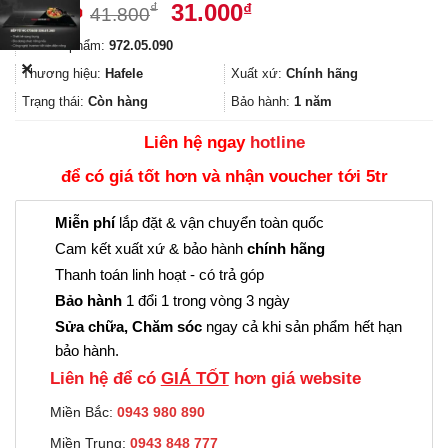
Giá
Giá
31.000
₫
₫
41.800
gốc
hiện
Mã sản phẩm:
972.05.090
là:
tại
✕
41.800₫.
là:
Thương hiệu:
Hafele
Xuất xứ:
Chính hãng
31.000₫.
Trạng thái:
Còn hàng
Bảo hành:
1 năm
Liên hệ ngay
hotline
để có giá tốt hơn và nhận voucher tới 5tr
Miễn phí
lắp đặt & vận chuyển toàn quốc
Cam kết xuất xứ & bảo hành
chính hãng
Thanh toán linh hoạt - có trả góp
Bảo hành
1 đổi 1 trong vòng 3 ngày
Sửa chữa, Chăm sóc
ngay cả khi sản phẩm hết hạn
bảo hành.
Liên hệ để có
GIÁ TỐT
hơn giá website
Miền Bắc:
0943 980 890
Miền Trung:
0943 848 777