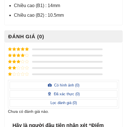
Chiều cao (B1) : 14mm
Chiều cao (B2) : 10.5mm
ĐÁNH GIÁ (0)
Được xếp
hạng
5
5
Được xếp
sao
hạng
4
5
Được
sao
xếp
Được
hạng
3
xếp
5 sao
Được
hạng
xếp
Có hình ảnh (
0
)
2
5
hạng
sao
1
Đã xác thực (
0
)
5
sao
Lọc đánh giá (
0
)
Chưa có đánh giá nào.
Hãy là người đầu tiên nhận xét “Điểm