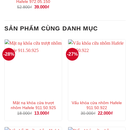
Hafele 972.05.150
Giá
39.000
₫
Giá
52.800
₫
gốc
hiện
là:
tại
52.800₫.
là:
39.000₫.
SẢN PHẨM CÙNG DANH MỤC
-28%
-27%
Mặt nạ khóa cửa trượt
Vấu khóa cửa nhôm Hafele
nhôm Hafele 911.50.925
911.50.922
Giá
13.000
₫
Giá
Giá
22.000
₫
Giá
18.000
₫
30.000
₫
gốc
hiện
gốc
hiện
là:
tại
là:
tại
18.000₫.
là:
30.000₫.
là:
13.000₫.
22.000₫.