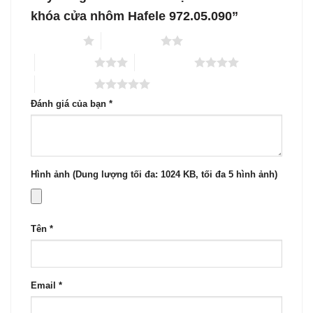
khóa cửa nhôm Hafele 972.05.090”
1 trên 5 sao
2 trên 5 sao
3 trên 5 sao
4 trên 5 sao
5 trên 5 sao
Đánh giá của bạn
*
Hình ảnh (Dung lượng tối đa: 1024 KB, tối đa 5 hình ảnh)
Tên
*
Email
*