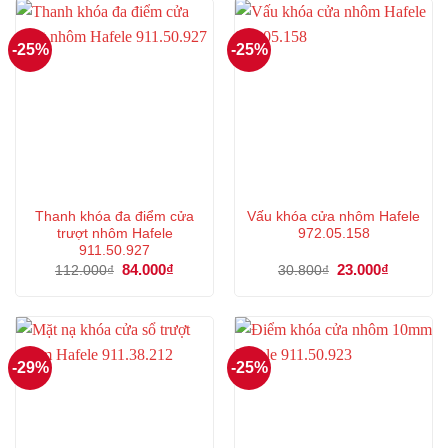
36.000₫.
247.000
-25%
-25%
Thanh khóa đa điểm cửa
Vấu khóa cửa nhôm Hafele
trượt nhôm Hafele
972.05.158
911.50.927
Giá
84.000
₫
Giá
Giá
23.000
₫
Giá
112.000
₫
30.800
₫
gốc
hiện
gốc
hiện
là:
tại
là:
tại
112.000₫.
là:
30.800₫.
là:
84.000₫.
23.000₫.
-29%
-25%