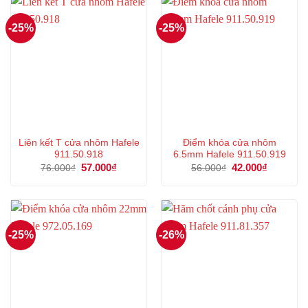
-25%
-25%
Liên kết T cửa nhôm Hafele
Điểm khóa cửa nhôm
911.50.918
6.5mm Hafele 911.50.919
Giá
57.000
₫
Giá
Giá
42.000
₫
Giá
76.000
₫
56.000
₫
gốc
hiện
gốc
hiện
là:
tại
là:
tại
76.000₫.
là:
56.000₫.
là:
57.000₫.
42.000₫.
-25%
-26%