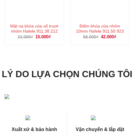
Mặt nạ khóa cửa sổ trượt
Điểm khóa cửa nhôm
nhôm Hafele 911.38.212
10mm Hafele 911.50.923
Giá
15.000
₫
Giá
Giá
42.000
₫
Giá
21.000
₫
56.000
₫
gốc
hiện
gốc
hiện
là:
tại
là:
tại
21.000₫.
là:
56.000₫.
là:
15.000₫.
42.000₫.
LÝ DO LỰA CHỌN CHÚNG TÔI
Xuất xứ & bảo hành
Vận chuyển & lắp đặt