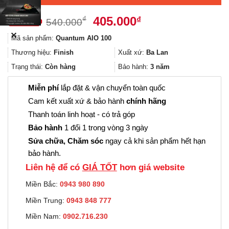
Giá
Giá
405.000
₫
₫
540.000
gốc
hiện
✕
Mã sản phẩm:
Quantum AIO 100
là:
tại
540.000₫.
là:
Thương hiệu:
Finish
Xuất xứ:
Ba Lan
405.000₫.
Trạng thái:
Còn hàng
Bảo hành:
3 năm
Miễn phí
lắp đặt & vận chuyển toàn quốc
Cam kết xuất xứ & bảo hành
chính hãng
Thanh toán linh hoạt - có trả góp
Bảo hành
1 đổi 1 trong vòng 3 ngày
Sửa chữa, Chăm sóc
ngay cả khi sản phẩm hết hạn
bảo hành.
Liên hệ để có
GIÁ TỐT
hơn giá website
Miền Bắc:
0943 980 890
Miền Trung:
0943 848 777
Miền Nam:
0902.716.230