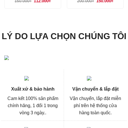
Giá
112.000
₫
Giá
Giá
150.000
₫
Giá
150.000
₫
200.000
₫
gốc
hiện
gốc
hiện
là:
tại
là:
tại
150.000₫.
là:
200.000₫.
là:
112.000₫.
150.000
LÝ DO LỰA CHỌN CHÚNG TÔI
Xuất xứ & bảo hành
Vận chuyển & lắp đặt
Cam kết 100% sản phẩm
Vận chuyển, lắp đặt miễn
chính hãng, 1 đổi 1 trong
phí trên hệ thống cửa
vòng 3 ngày..
hàng toàn quốc.