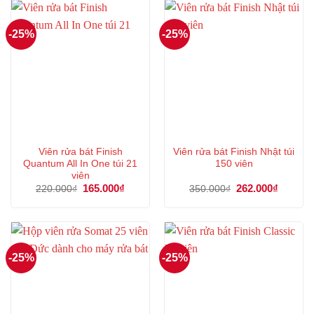
-25%
-25%
Viên rửa bát Finish
Viên rửa bát Finish Nhật túi
Quantum All In One túi 21
150 viên
viên
Giá
165.000
₫
Giá
Giá
262.000
₫
Giá
220.000
₫
350.000
₫
gốc
hiện
gốc
hiện
là:
tại
là:
tại
220.000₫.
là:
350.000₫.
là:
165.000₫.
262.000
-25%
-25%