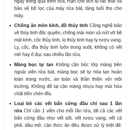
ngay trong quá trình rửa. Hạn chế tích tụ rác thải và
bảo vệ bộ lọc của máy rửa bát, tăng tuổi thọ cho
máy.
Chống ăn mòn kính, đồ thủy tinh
Công nghệ bảo
vệ thủy tinh độc quyền, chống mài mòn và nứt vỡ bề
mặt kính, cốc thủy tinh, lọ thủy tinh hay ly rượu vang.
Ly, cốc, đĩa thủy tinh luôn trong suốt, không có vết
mờ hay ố đục sau nhiều lần rửa.
Màng bọc tự tan
Không cần bóc lớp màng bên
ngoài viên rửa bát, màng bọc sẽ tự hòa tan hoàn
toàn trong nước, an toàn và thân thiện với môi
trường. Không để lại cặn màng nhựa hay mùi hóa
chất trên chén đĩa.
Loại bỏ các vết bẩn cứng đầu chỉ sau 1 lần
rửa
Chỉ cần 1 viên cho mỗi lần rửa, tất cả các vết
bẩn cứng đầu như vết sốt, vết rượu vang, vết cà
phê, dầu mỡ, cặn thức ăn đều được xử lý triệt để.