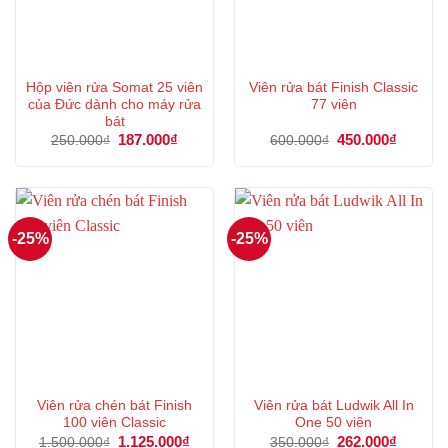
Hộp viên rửa Somat 25 viên
Viên rửa bát Finish Classic
của Đức dành cho máy rửa
77 viên
bát
Giá
187.000
₫
Giá
Giá
450.000
₫
Giá
250.000
₫
600.000
₫
gốc
hiện
gốc
hiện
là:
tại
là:
tại
250.000₫.
là:
600.000₫.
là:
187.000₫.
450.000
-25%
-25%
Viên rửa chén bát Finish
Viên rửa bát Ludwik All In
100 viên Classic
One 50 viên
Giá
1.125.000
₫
Giá
Giá
262.000
₫
Giá
1.500.000
₫
350.000
₫