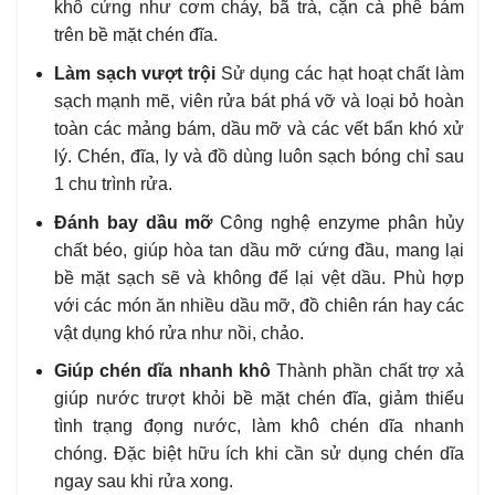
khô cứng như cơm cháy, bã trà, cặn cà phê bám
trên bề mặt chén đĩa.
Làm sạch vượt trội
Sử dụng các hạt hoạt chất làm
sạch mạnh mẽ, viên rửa bát phá vỡ và loại bỏ hoàn
toàn các mảng bám, dầu mỡ và các vết bẩn khó xử
lý. Chén, đĩa, ly và đồ dùng luôn sạch bóng chỉ sau
1 chu trình rửa.
Đánh bay dầu mỡ
Công nghệ enzyme phân hủy
chất béo, giúp hòa tan dầu mỡ cứng đầu, mang lại
bề mặt sạch sẽ và không để lại vệt dầu. Phù hợp
với các món ăn nhiều dầu mỡ, đồ chiên rán hay các
vật dụng khó rửa như nồi, chảo.
Giúp chén dĩa nhanh khô
Thành phần chất trợ xả
giúp nước trượt khỏi bề mặt chén đĩa, giảm thiểu
tình trạng đọng nước, làm khô chén dĩa nhanh
chóng. Đặc biệt hữu ích khi cần sử dụng chén dĩa
ngay sau khi rửa xong.