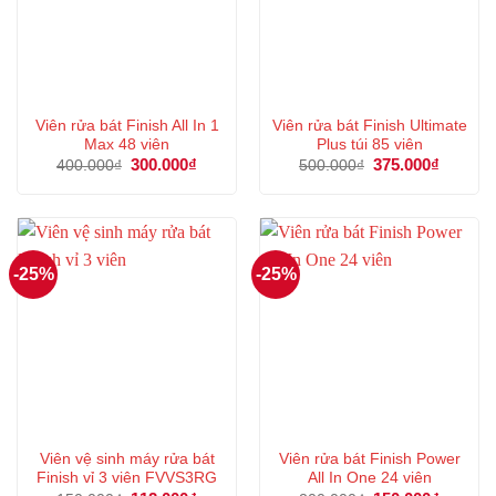
Viên rửa bát Finish All In 1
Viên rửa bát Finish Ultimate
Max 48 viên
Plus túi 85 viên
Giá
300.000
₫
Giá
Giá
375.000
₫
Giá
400.000
₫
500.000
₫
gốc
hiện
gốc
hiện
là:
tại
là:
tại
400.000₫.
là:
500.000₫.
là:
300.000₫.
375.000
-25%
-25%
Viên vệ sinh máy rửa bát
Viên rửa bát Finish Power
Finish vỉ 3 viên FVVS3RG
All In One 24 viên