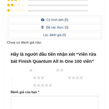
sao
hạng
4
5
Được
sao
xếp
Được
hạng
3
xếp
5 sao
Được
hạng
xếp
Có hình ảnh (
0
)
2
5
hạng
sao
1
Đã xác thực (
0
)
5
sao
Lọc đánh giá (
0
)
Chưa có đánh giá nào.
Hãy là người đầu tiên nhận xét “Viên rửa
bát Finish Quantum All In One 100 viên”
1 trên 5 sao
2 trên 5 sao
3 trên 5 sao
4 trên 5 sao
5 trên 5 sao
Đánh giá của bạn
*