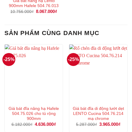
Giá bát nâng hạ Lento
900mm Hafele 504.76.013
Giá
8.067.000
₫
Giá
10.756.000
₫
gốc
hiện
là:
tại
10.756.000₫.
là:
8.067.000₫.
SẢN PHẨM CÙNG DANH MỤC
-25%
-25%
Giá bát đĩa nâng hạ Hafele
Giá bát đĩa di động lướt dẹt
504.75.026 cho tủ rộng
LENTO Cucina 504.76.214
900mm
mạ chrome
Giá
4.636.000
₫
Giá
Giá
3.965.000
₫
Giá
6.182.000
₫
5.287.000
₫
gốc
hiện
gốc
hiện
là:
tại
là:
tại