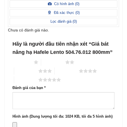
hạng
xếp
Có hình ảnh (
0
)
2
5
hạng
sao
1
Đã xác thực (
0
)
5
sao
Lọc đánh giá (
0
)
Chưa có đánh giá nào.
Hãy là người đầu tiên nhận xét “Giá bát
nâng hạ Hafele Lento 504.76.012 800mm”
1 trên 5 sao
2 trên 5 sao
3 trên 5 sao
4 trên 5 sao
5 trên 5 sao
Đánh giá của bạn
*
Hình ảnh (Dung lượng tối đa: 1024 KB, tối đa 5 hình ảnh)