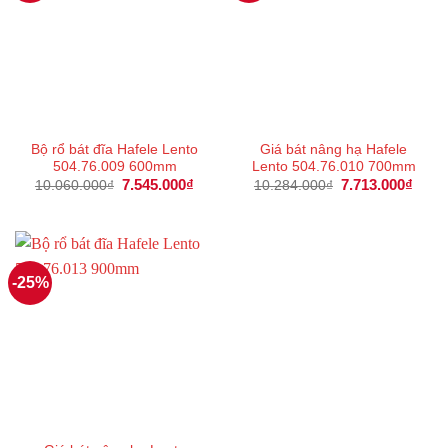
Bộ rổ bát đĩa Hafele Lento
Giá bát nâng hạ Hafele
504.76.009 600mm
Lento 504.76.010 700mm
Giá
7.545.000
₫
Giá
Giá
7.713.000
₫
Giá
10.060.000
₫
10.284.000
₫
gốc
hiện
gốc
hiện
là:
tại
là:
tại
10.060.000₫.
là:
10.284.000₫.
là:
7.545.000₫.
7.713
-25%