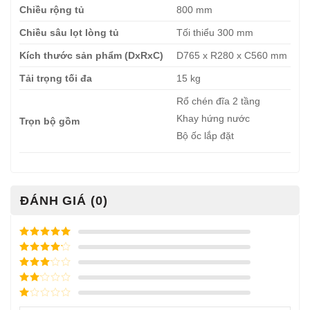
Chiều rộng tủ
800 mm
Chiều sâu lọt lòng tủ
Tối thiểu 300 mm
Kích thước sản phẩm (DxRxC)
D765 x R280 x C560 mm
Tải trọng tối đa
15 kg
Rổ chén đĩa 2 tầng
Khay hứng nước
Trọn bộ gồm
Bộ ốc lắp đặt
ĐÁNH GIÁ (0)
Được xếp
hạng
5
5
Được xếp
sao
hạng
4
5
Được
sao
xếp
Được
hạng
3
xếp
5 sao
Được