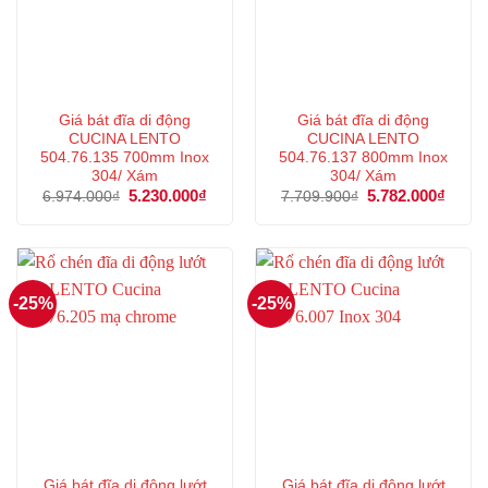
Giá bát đĩa di động
Giá bát đĩa di động
CUCINA LENTO
CUCINA LENTO
504.76.135 700mm Inox
504.76.137 800mm Inox
304/ Xám
304/ Xám
Giá
5.230.000
₫
Giá
Giá
5.782.000
₫
Giá
6.974.000
₫
7.709.900
₫
gốc
hiện
gốc
hiện
là:
tại
là:
tại
6.974.000₫.
là:
7.709.900₫.
là:
5.230.000₫.
5.782
-25%
-25%
Giá bát đĩa di động lướt
Giá bát đĩa di động lướt