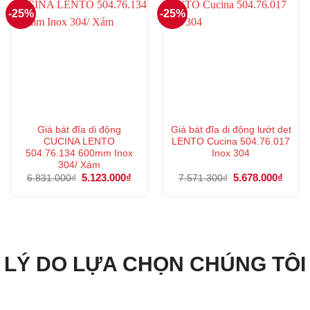
-25%
-25%
Giá bát đĩa di động
Giá bát đĩa di động lướt dẹt
CUCINA LENTO
LENTO Cucina 504.76.017
504.76.134 600mm Inox
Inox 304
304/ Xám
Giá
5.123.000
₫
Giá
Giá
5.678.000
₫
Giá
6.831.000
₫
7.571.300
₫
gốc
hiện
gốc
hiện
là:
tại
là:
tại
6.831.000₫.
là:
7.571.300₫.
là:
5.123.000₫.
5.678
LÝ DO LỰA CHỌN CHÚNG TÔI