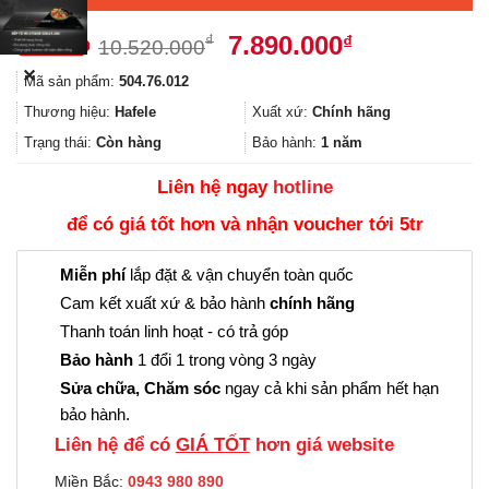
Giá
Giá
7.890.000
₫
₫
10.520.000
gốc
hiện
✕
Mã sản phẩm:
504.76.012
là:
tại
10.520.000₫.
là:
Thương hiệu:
Hafele
Xuất xứ:
Chính hãng
7.890.000₫.
Trạng thái:
Còn hàng
Bảo hành:
1 năm
Liên hệ ngay
hotline
để có giá tốt hơn và nhận voucher tới 5tr
Miễn phí
lắp đặt & vận chuyển toàn quốc
Cam kết xuất xứ & bảo hành
chính hãng
Thanh toán linh hoạt - có trả góp
Bảo hành
1 đổi 1 trong vòng 3 ngày
Sửa chữa, Chăm sóc
ngay cả khi sản phẩm hết hạn
bảo hành.
Liên hệ để có
GIÁ TỐT
hơn giá website
Miền Bắc:
0943 980 890