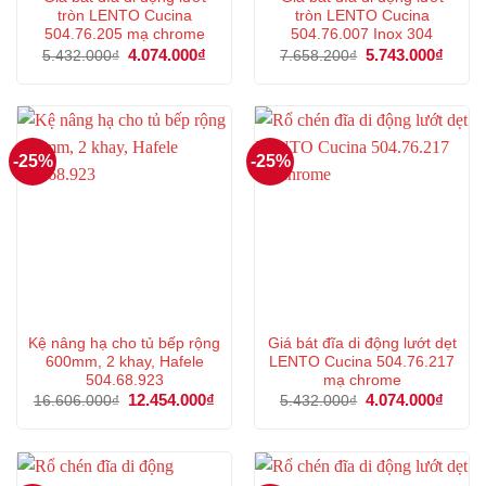
tròn LENTO Cucina
tròn LENTO Cucina
504.76.205 mạ chrome
504.76.007 Inox 304
Giá
4.074.000
₫
Giá
Giá
5.743.000
₫
Giá
5.432.000
₫
7.658.200
₫
gốc
hiện
gốc
hiện
là:
tại
là:
tại
5.432.000₫.
là:
7.658.200₫.
là:
4.074.000₫.
5.743
-25%
-25%
Kệ nâng hạ cho tủ bếp rộng
Giá bát đĩa di động lướt dẹt
600mm, 2 khay, Hafele
LENTO Cucina 504.76.217
504.68.923
mạ chrome
Giá
12.454.000
₫
Giá
Giá
4.074.000
₫
Giá
16.606.000
₫
5.432.000
₫
gốc
hiện
gốc
hiện
là:
tại
là:
tại
16.606.000₫.
là:
5.432.000₫.
là:
12.454.000₫.
4.074