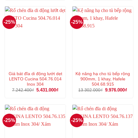
6.182.000₫.
là:
5.287.000₫.
là:
4.636.000₫.
3.965
-25%
-25%
Giá bát đĩa di động lướt dẹt
Kệ nâng hạ cho tủ bếp rộng
LENTO Cucina 504.76.014
900mm, 1 khay, Hafele
Inox 304
504.68.915
Giá
5.431.000
₫
Giá
Giá
9.976.000
₫
Giá
7.242.400
₫
13.302.000
₫
gốc
hiện
gốc
hiện
là:
tại
là:
tại
7.242.400₫.
là:
13.302.000₫.
là:
5.431.000₫.
9.976
-25%
-25%