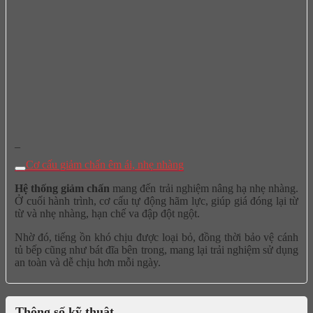
–
Cơ cấu giảm chấn êm ái, nhẹ nhàng
Hệ thống giảm chấn
mang đến trải nghiệm nâng hạ nhẹ nhàng.
Ở cuối hành trình, cơ cấu tự động hãm lực, giúp giá đóng lại từ
từ và nhẹ nhàng, hạn chế va đập đột ngột.
Nhờ đó, tiếng ồn khó chịu được loại bỏ, đồng thời bảo vệ cánh
tủ bếp cũng như bát đĩa bên trong, mang lại trải nghiệm sử dụng
an toàn và dễ chịu hơn mỗi ngày.
Thông số kỹ thuật