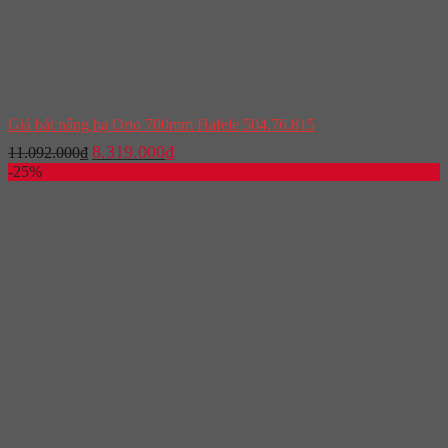
Giá bát nâng hạ Orio 700mm Hafele 504.76.815
Giá
Giá
8.319.000
₫
11.092.000
₫
gốc
hiện
-25%
là:
tại
11.092.000₫.
là:
8.319.000₫.