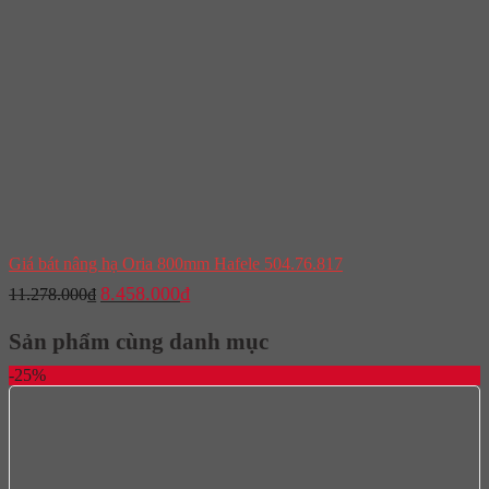
Giá bát nâng hạ Oria 800mm Hafele 504.76.817
Giá
Giá
8.458.000
₫
11.278.000
₫
gốc
hiện
là:
tại
Sản phẩm cùng danh mục
11.278.000₫.
là:
8.458.000₫.
-25%