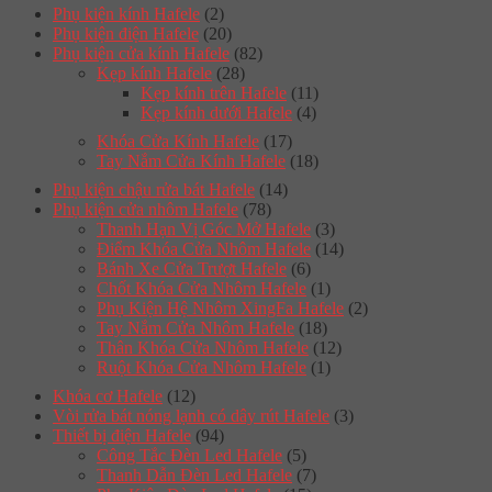
Phụ kiện kính Hafele
(2)
Phụ kiện điện Hafele
(20)
Phụ kiện cửa kính Hafele
(82)
Kẹp kính Hafele
(28)
Kẹp kính trên Hafele
(11)
Kẹp kính dưới Hafele
(4)
Khóa Cửa Kính Hafele
(17)
Tay Nắm Cửa Kính Hafele
(18)
Phụ kiện chậu rửa bát Hafele
(14)
Phụ kiện cửa nhôm Hafele
(78)
Thanh Hạn Vị Góc Mở Hafele
(3)
Điểm Khóa Cửa Nhôm Hafele
(14)
Bánh Xe Cửa Trượt Hafele
(6)
Chốt Khóa Cửa Nhôm Hafele
(1)
Phụ Kiện Hệ Nhôm XingFa Hafele
(2)
Tay Nắm Cửa Nhôm Hafele
(18)
Thân Khóa Cửa Nhôm Hafele
(12)
Ruột Khóa Cửa Nhôm Hafele
(1)
Khóa cơ Hafele
(12)
Vòi rửa bát nóng lạnh có dây rút Hafele
(3)
Thiết bị điện Hafele
(94)
Công Tắc Đèn Led Hafele
(5)
Thanh Dẫn Đèn Led Hafele
(7)