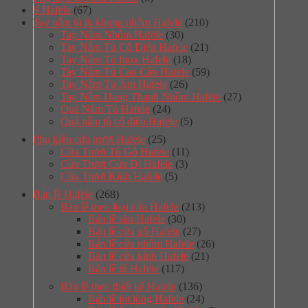
S Hafele
(67)
Tay nắm tủ & khung nhôm Hafele
(210)
Tay Nắm Nhôm Hafele
(30)
Tay Nắm Tủ Cố Điển Hafele
(21)
Tay Nắm Tủ Inox Hafele
(18)
Tay Nắm Tủ Cao Cấp Hafele
(59)
Tay Nắm Tủ Âm Hafele
(26)
Tay Nắm Dạng Thanh Nhôm Hafele
(27)
Quả Nắm Tủ Hafele
(24)
Quả nắm tủ cổ điển Hafele
(5)
Phụ kiện cửa trượt Hafele
(25)
Cửa Trượt Tủ Gỗ Hafele
(11)
Cửa Trượt Cửa Đi Hafele
(3)
Cửa Trượt Kính Hafele
(5)
Bản lề Hafele
(268)
Bàn lề theo loại cửa Hafele
(213)
Bản lề sàn Hafele
(30)
Bản lề cửa gỗ Hafele
(27)
Bản lề cửa nhôm Hafele
(26)
Bản lề cửa kính Hafele
(21)
Bản lề tủ Hafele
(117)
Bàn lề theo thiết kế Hafele
(136)
Bản lề lọt lòng Hafele
(24)