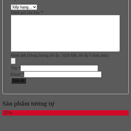
Đánh giá của bạn
*
Hình ảnh (Dung lượng tối đa: 1024 KB, tối đa 5 hình ảnh)
Tên
*
Email
*
Sản phẩm tương tự
-25%