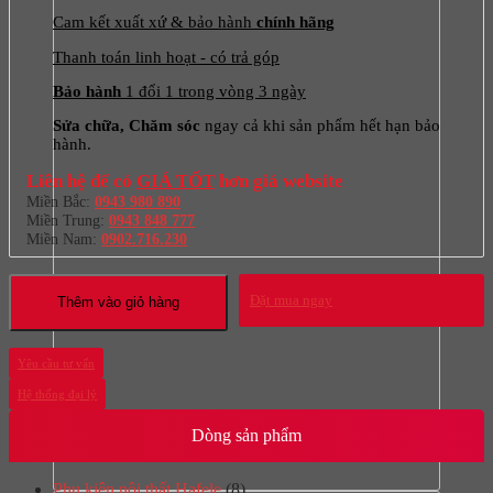
Cam kết xuất xứ & bảo hành
chính hãng
Thanh toán linh hoạt - có trả góp
Bảo hành
1 đổi 1 trong vòng 3 ngày
Sửa chữa, Chăm sóc
ngay cả khi sản phẩm hết hạn bảo
hành.
Liên hệ để có
GIÁ TỐT
hơn giá website
Miền Bắc:
0943 980 890
Miền Trung:
0943 848 777
Miền Nam:
0902.716.230
Đặt mua ngay
Thêm vào giỏ hàng
Yêu cầu tư vấn
Hệ thống đại lý
Dòng sản phẩm
Phụ kiện nội thất Hafele
(8)