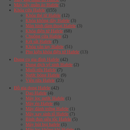
Máy sấy quần áo Hafele
(2)
Khóa cửa Hafele
(155)
Khóa thẻ từ Hafele
(12)
Khóa không dây Hafele
(3)
Màn hình đàm thoại Hafele
(3)
Khóa điện tử Hafele
(68)
Chuông cửa Hafele
(2)
Két sắt Hafele
(7)
Khóa vân tay Hafele
(51)
Phụ kiện khóa điện tử Hafele
(13)
Dụng cụ gia đình Hafele
(42)
Dung dịch vệ sinh Hafele
(2)
Muối rửa Hafele
(7)
Nước bóng Hafele
(9)
Viên rửa Hafele
(23)
Đồ gia dụng Hafele
(42)
Dao Hafele
(4)
Máy lọc nước Hafele
(1)
Máy ép Hafele
(6)
Máy đánh trứng Hafele
(1)
Máy xay sinh tố Hafele
(7)
Bình đun siêu tốc Hafele
(5)
Máy hút bụi hafele
(1)
Máy lọc không khí Hafele
(4)