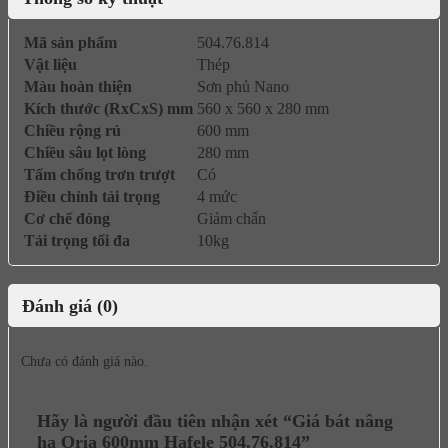
Mã sản phẩm
504.76.814
Vật liệu
Thép
Màu hoàn thiện
Sơn phủ Nano
Kích thước (RxCxS) mm
560 x 560 x 280 mm
Chiều rộng rủ
600 mm
Chiều sâu lọt lòng
280 mm
Tấm chống trơn trượt
Có
Điều chỉnh tải trọng
4 mức
Cơ chế đóng
Giảm chấn
Tải trọng tối đa
10kg
Đánh giá (0)
Chưa có đánh giá nào.
Hãy là người đầu tiên nhận xét “Giá bát nâng
hạ Oria 600mm Hafele 504.76.814”