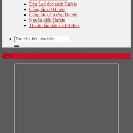
Đèn Led đọc sách Hafele
Công tắc cơ Hafele
Công tắc cảm ứng Hafele
Nguồn điện Hafele
Thanh dẫn đèn Led Hafele
Tìm
kiếm:
Trang chủ
/
Phụ kiện tủ bếp Hafele
/
Giá bát nâng hạ Hafele
-25%