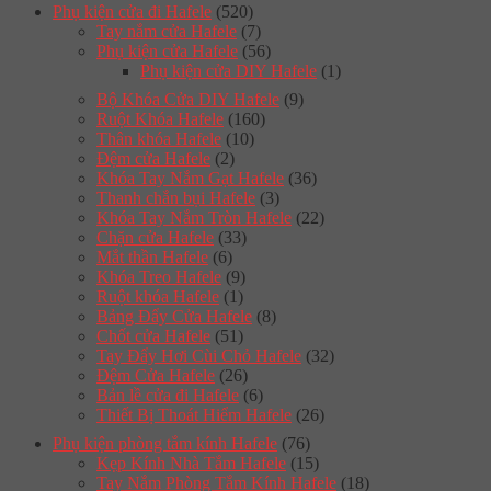
Phụ kiện cửa đi Hafele
(520)
Tay nắm cửa Hafele
(7)
Phụ kiện cửa Hafele
(56)
Phụ kiện cửa DIY Hafele
(1)
Bộ Khóa Cửa DIY Hafele
(9)
Ruột Khóa Hafele
(160)
Thân khóa Hafele
(10)
Đệm cửa Hafele
(2)
Khóa Tay Nắm Gạt Hafele
(36)
Thanh chắn bụi Hafele
(3)
Khóa Tay Nắm Tròn Hafele
(22)
Chặn cửa Hafele
(33)
Mắt thần Hafele
(6)
Khóa Treo Hafele
(9)
Ruột khóa Hafele
(1)
Bảng Đẩy Cửa Hafele
(8)
Chốt cửa Hafele
(51)
Tay Đẩy Hơi Cùi Chỏ Hafele
(32)
Đệm Cửa Hafele
(26)
Bản lề cửa đi Hafele
(6)
Thiết Bị Thoát Hiểm Hafele
(26)
Phụ kiện phòng tắm kính Hafele
(76)
Kẹp Kính Nhà Tắm Hafele
(15)
Tay Nắm Phòng Tắm Kính Hafele
(18)