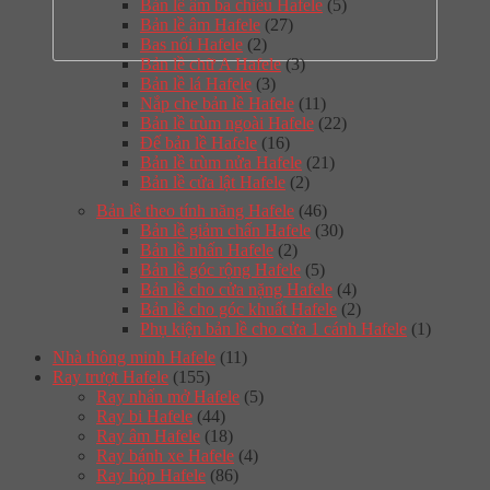
Bản lề âm ba chiều Hafele
(5)
Bản lề âm Hafele
(27)
Bas nối Hafele
(2)
Bản lề chữ A Hafele
(3)
Bản lề lá Hafele
(3)
Nắp che bản lề Hafele
(11)
Bản lề trùm ngoài Hafele
(22)
Đế bản lề Hafele
(16)
Bản lề trùm nửa Hafele
(21)
Bản lề cửa lật Hafele
(2)
Bản lề theo tính năng Hafele
(46)
Bản lề giảm chấn Hafele
(30)
Bản lề nhấn Hafele
(2)
Bản lề góc rộng Hafele
(5)
Bản lề cho cửa nặng Hafele
(4)
Bản lề cho góc khuất Hafele
(2)
Phụ kiện bản lề cho cửa 1 cánh Hafele
(1)
Nhà thông minh Hafele
(11)
Ray trượt Hafele
(155)
Ray nhấn mở Hafele
(5)
Ray bi Hafele
(44)
Ray âm Hafele
(18)
Ray bánh xe Hafele
(4)
Ray hộp Hafele
(86)