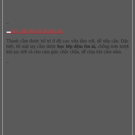
–
Tay cầm tiện lợi dễ thao tác
Thanh cầm được bố trí ở độ cao vừa tầm với, dễ tiếp cận. Đặc
biệt, bề mặt tay cầm được
bọc lớp đệm êm ái,
chống trơn trượt
khi tay ướt và cho cảm giác chắc chắn, dễ chịu khi cầm nắm.
–