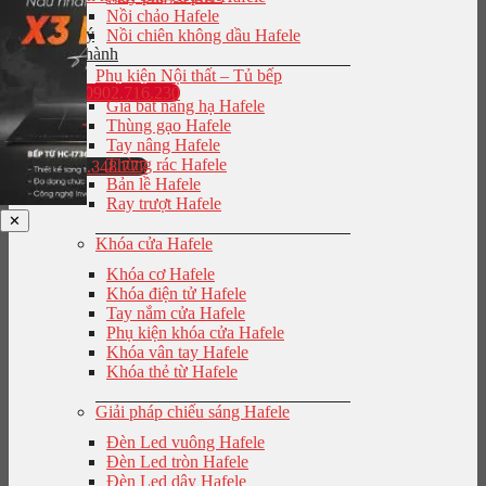
Nồi chảo Hafele
Đại lý
Nồi chiên không dầu Hafele
Bảo hành
Phụ kiện Nội thất – Tủ bếp
0902.716.230
Giá bát nâng hạ Hafele
Thùng gạo Hafele
Tay nâng Hafele
Thùng rác Hafele
0943.848.777
Bản lề Hafele
Ray trượt Hafele
✕
Khóa cửa Hafele
Khóa cơ Hafele
Khóa điện tử Hafele
Tay nắm cửa Hafele
Phụ kiện khóa cửa Hafele
Khóa vân tay Hafele
Khóa thẻ từ Hafele
Giải pháp chiếu sáng Hafele
Đèn Led vuông Hafele
Đèn Led tròn Hafele
Đèn Led dây Hafele