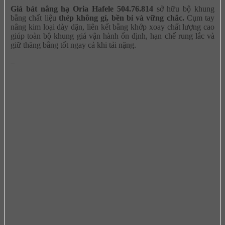
Giá bát nâng hạ Oria Hafele 504.76.814
sở hữu bộ khung
bằng chất liệu
thép không gỉ, bền bỉ và vững chắc.
Cụm tay
nâng kim loại dày dặn, liên kết bằng khớp xoay chất lượng cao
giúp toàn bộ khung giá vận hành ổn định, hạn chế rung lắc và
giữ thăng bằng tốt ngay cả khi tải nặng.
–