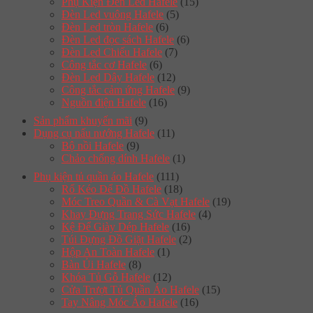
Phụ Kiện Đèn Led Hafele
(15)
Đèn Led vuông Hafele
(5)
Đèn Led tròn Hafele
(6)
Đèn Led đọc sách Hafele
(6)
Đèn Led Chiếu Hafele
(7)
Công tắc cơ Hafele
(6)
Đèn Led Dây Hafele
(12)
Công tắc cảm ứng Hafele
(9)
Nguồn điện Hafele
(16)
Sản phẩm khuyến mãi
(9)
Dụng cụ nấu nướng Hafele
(11)
Bộ nồi Hafele
(9)
Chảo chống dính Hafele
(1)
Phụ kiện tủ quần áo Hafele
(111)
Rổ Kéo Để Đồ Hafele
(18)
Móc Treo Quần & Cà Vạt Hafele
(19)
Khay Đựng Trang Sức Hafele
(4)
Kệ Để Giày Dép Hafele
(16)
Túi Đựng Đồ Giặt Hafele
(2)
Hộp An Toàn Hafele
(1)
Bàn Ủi Hafele
(8)
Khóa Tủ Gỗ Hafele
(12)
Cửa Trượt Tủ Quần Áo Hafele
(15)
Tay Nâng Móc Áo Hafele
(16)