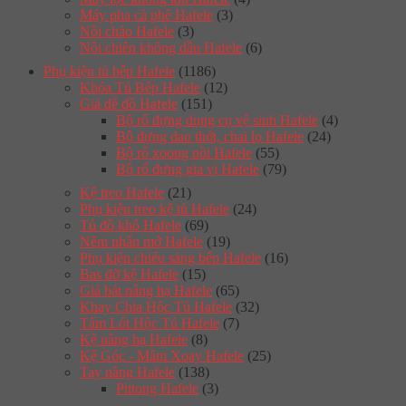
Máy pha cà phê Hafele
(3)
Nồi chảo Hafele
(3)
Nồi chiên không dầu Hafele
(6)
Phụ kiện tủ bếp Hafele
(1186)
Khóa Tủ Bếp Hafele
(12)
Giá để đồ Hafele
(151)
Bộ rổ đựng dụng cụ vệ sinh Hafele
(4)
Bộ đựng dao thớt, chai lọ Hafele
(24)
Bộ rổ xoong nồi Hafele
(55)
Bộ rổ đựng gia vị Hafele
(79)
Kệ treo Hafele
(21)
Phụ kiện treo kệ tủ Hafele
(24)
Tủ đồ khô Hafele
(69)
Nêm nhấn mở Hafele
(19)
Phụ kiện chiếu sáng bếp Hafele
(16)
Bas đỡ kệ Hafele
(15)
Giá bát nâng hạ Hafele
(65)
Khay Chia Hộc Tủ Hafele
(32)
Tấm Lót Hộc Tủ Hafele
(7)
Kệ nâng hạ Hafele
(8)
Kệ Góc - Mâm Xoay Hafele
(25)
Tay nâng Hafele
(138)
Pittong Hafele
(3)