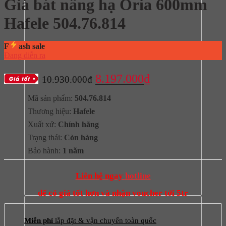
Giá bát nâng hạ Oria 600mm
Hafele 504.76.814
F
ash sale
Đang diễn ra
Giá
Giá
8.197.000
₫
10.930.000
₫
gốc
hiện
Mã sản phẩm:
504.76.814
là:
tại
Thương hiệu:
Hafele
10.930.000₫.
là:
Xuất xứ:
Chính hãng
8.197.000₫.
Trạng thái:
Còn hàng
Bảo hành:
1 năm
Liên hệ ngay
hotline
để có giá tốt hơn và nhận voucher tới 5tr
Miễn phí
lắp đặt & vận chuyển toàn quốc