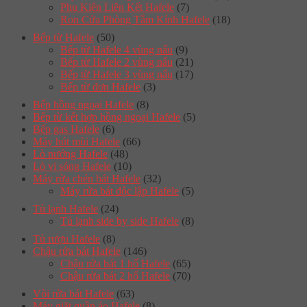
Phụ Kiện Liên Kết Hafele
(7)
Ron Cửa Phòng Tắm Kính Hafele
(18)
Bếp từ Hafele
(50)
Bếp từ Hafele 4 vùng nấu
(9)
Bếp từ Hafele 2 vùng nấu
(21)
Bếp từ Hafele 3 vùng nấu
(17)
Bếp từ đơn Hafele
(3)
Bếp hồng ngoại Hafele
(8)
Bếp từ kết hợp hồng ngoại Hafele
(5)
Bếp gas Hafele
(6)
Máy hút mùi Hafele
(66)
Lò nướng Hafele
(48)
Lò vi sóng Hafele
(10)
Máy rửa chén bát Hafele
(32)
Máy rửa bát độc lập Hafele
(5)
Tủ lạnh Hafele
(24)
Tủ lạnh side by side Hafele
(8)
Tủ rượu Hafele
(8)
Chậu rửa bát Hafele
(146)
Chậu rửa bát 1 hố Hafele
(65)
Chậu rửa bát 2 hố Hafele
(70)
Vòi rửa bát Hafele
(63)
Máy giặt quần áo Hafele
(8)