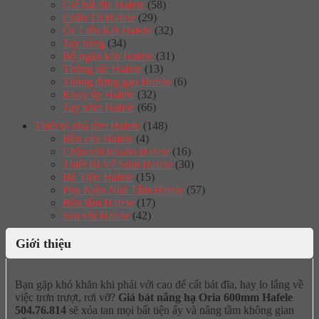
Giá bát đĩa Hafele
(58)
Chân Tủ Hafele
(29)
Ốc Liên Kết Hafele
(32)
Tay nâng
(34)
Bộ ngăn kéo Hafele
(31)
Thùng rác Hafele
(13)
Thùng đựng gạo Hafele
(6)
Khay úp Hafele
(32)
Tay nắm Hafele
(66)
Thiết bị nhà tắm Hafele
(148)
Bồn cầu Hafele
(4)
Chậu vòi lavabo Hafele
(16)
Thiết Bị Vệ Sinh Hafele
(30)
Bộ Trộn Hafele
(15)
Phụ Kiện Nhà Tắm Hafele
(57)
Bồn tắm Hafele
(17)
Sen vòi Hafele
(42)
Giới thiệu
Bạn gặp khó khăn khi phải với cao để cất bát đĩa, hay lo lắng về
việc trơn trượt, rơi vỡ?
Giá bát nâng hạ Oria 600mm Hafele
504.76.814
sẽ xóa tan mọi bất tiện ấy và nâng tầm không gian