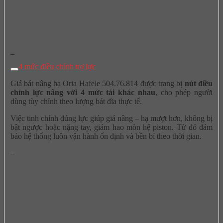
–
4 mức điều chỉnh trợ lực
Giá bát nâng hạ Oria Hafele 504.76.814 được trang bị
nút điều
chỉnh lực nâng với 4 mức tải khác nhau
, cho phép người
dùng tùy chỉnh theo lượng bát đĩa thực tế.
Việc tinh chỉnh đúng lực giúp giá nâng – hạ mượt hơn, không bị
bật ngược hoặc nặng tay, giảm hao mòn hệ piston. Từ đó đảm
bảo hệ thống luôn vận hành ổn định và bền bỉ theo thời gian.
–