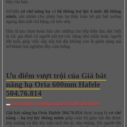
bếp của bạn.
Sở hữu
cơ chế nâng hạ
và
hệ thống trợ lực 4 mức độ thông
minh,
sản phẩm cho phép bạn hạ thấp toàn bộ giá bát xuống
ngang tầm mắt chỉ bằng cái kéo nhẹ.
Đây là lựa chọn hoàn hảo cho những căn bếp hiện đại, đặc biệt
là các gia đình có người nội trợ vóc dáng nhỏ nhắn hoặc người
lớn tuổi, giúp việc sắp xếp bát đĩa không còn là gánh nặng mà
trở thành trải nghiệm đầy cảm hứng.
Ưu điểm vượt trội của Giá bát
nâng hạ Oria 600mm Hafele
504.76.814
Cơ chế nâng - hạ thông minh, kéo đẩy nhẹ nhàng
Giá bát nâng hạ Oria Hafele 504.76.814
được trang bị
cơ chế
nâng – hạ trợ lực thông minh
giúp toàn bộ giàn bát đĩa được
kéo xuống và đẩy lên một cách êm ái, nhẹ nhàng. Dù người lớn