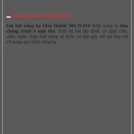
–
Tấm chống trượt cố định bát đĩa
Giá bát nâng hạ Oria Hafele 504.76.814
được trang bị
tấm
chống trượt ở mặt đáy.
Nhờ đó bát đĩa được cố định chắc
chắn, ngăn chặn tình trạng xô lệch, va đập gây sứt mẻ hay rơi
vỡ trong quá trình nâng hạ.
–