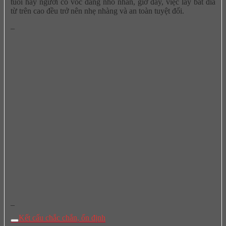
tuổi hay người có vóc dáng nhỏ nhắn, giờ đây, việc lấy bát đĩa
từ trên cao đều trở nên nhẹ nhàng và an toàn tuyệt đối.
–
–
Kết cấu chắc chắn, ổn định