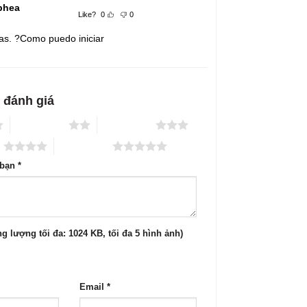
bhea
Like?
0
0
as. ?Como puedo iniciar
 đánh giá
2 trên 5 sao
3 trên 5 sao
o
5 trên 5 sao
 bạn
*
g lượng tối đa: 1024 KB, tối đa 5 hình ảnh)
Email
*