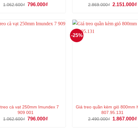
Giá
Giá
Giá
796.000
₫
2.151.000
₫
1.062.600
₫
2.869.000
₫
gốc
hiện
gốc
là:
tại
là:
1.062.600₫.
là:
2.869.000₫.
796.000₫.
-25%
 treo cà vạt 250mm Imundex 7
Giá treo quần kèm giỏ 800mm 
909 001
807.95.131
Giá
Giá
Giá
796.000
₫
1.867.000
₫
1.062.600
₫
2.490.000
₫
gốc
hiện
gốc
là:
tại
là:
1.062.600₫.
là:
2.490.000₫.
796.000₫.