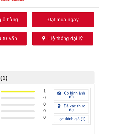
giỏ hàng
Đặt mua ngay
 tư vấn
Hệ thống đại lý
(1)
1
Có hình ảnh
(
0
)
0
0
Đã xác thực
(
0
)
0
0
Lọc đánh giá (
1
)