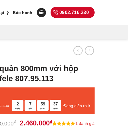
0902.716.230
ại lý
Bảo hành
o quần 800mm với hộp
ele 807.95.113
2
7
59
36
c sau
Đang diễn ra
ngày
giờ
phút
giây
Giá
Giá
2.460.000
₫
₫
0.000
1
đánh giá