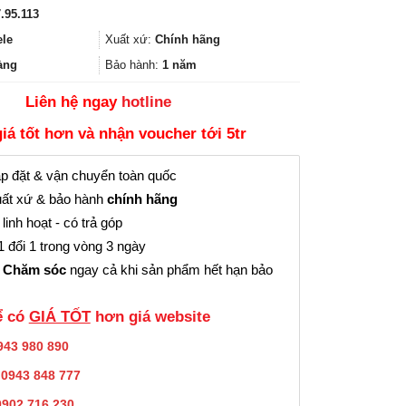
gốc
hiện
5.00
1
trên 5
.95.113
là:
tại
dựa trên
đánh giá
3.280.000₫.
là:
ele
Xuất xứ:
Chính hãng
2.460.000₫.
àng
Bảo hành:
1 năm
Liên hệ ngay
hotline
giá tốt hơn và nhận voucher tới 5tr
p đặt & vận chuyển toàn quốc
ất xứ & bảo hành
chính hãng
linh hoạt - có trả góp
 đổi 1 trong vòng 3 ngày
 Chăm sóc
ngay cả khi sản phẩm hết hạn bảo
̉ có
GIÁ TỐT
hơn giá website
943 980 890
:
0943 848 777
0902.716.230