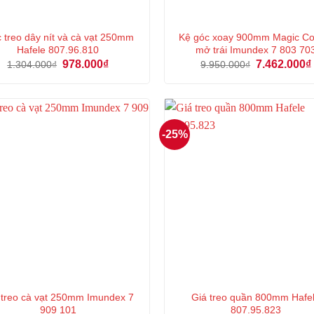
 treo dây nít và cà vạt 250mm
Kệ góc xoay 900mm Magic Co
Hafele 807.96.810
mở trái Imundex 7 803 70
Giá
Giá
Giá
978.000
₫
7.462.000
₫
1.304.000
₫
9.950.000
₫
gốc
hiện
gốc
là:
tại
là:
1.304.000₫.
là:
9.950.000₫.
978.000₫.
-25%
 treo cà vạt 250mm Imundex 7
Giá treo quần 800mm Hafe
909 101
807.95.823