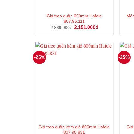
Giá treo quần 600mm Hafele
Móc
807.95.111
Giá
Giá
2.151.000
₫
2.869.000
₫
gốc
hiện
là:
tại
2.869.000₫.
là:
2.151.000₫.
-25%
-25%
Giá treo quần kèm giỏ 800mm Hafele
Giá
807.95.831