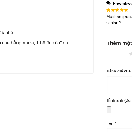
1
khwmkw
5
sao
Được xếp
Muchas graci
hạng
5
5
sesion?
sao
i/ phải
p che bằng nhựa, 1 bộ ốc cố định
Thêm một
1 trên 5 sao
4 trên 5 sa
Đánh giá của
Hình ảnh (Dun
Tên
*