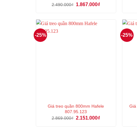
Giá
Giá
1.867.000
₫
2.490.000
₫
gốc
hiện
là:
tại
2.490.000₫.
là:
1.867.000₫.
-25%
-25%
Giá treo quần 800mm Hafele
Giá
807.95.123
Giá
Giá
2.151.000
₫
2.869.000
₫
gốc
hiện
là:
tại
2.869.000₫.
là:
2.151.000₫.