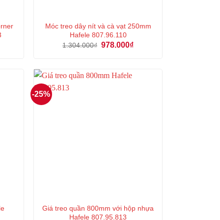
rner
Móc treo dây nít và cà vạt 250mm
3
Hafele 807.96.110
Giá
Giá
Giá
978.000
₫
1.304.000
₫
hiện
gốc
hiện
tại
là:
tại
là:
1.304.000₫.
là:
7.462.000₫.
978.000₫.
-25%
le
Giá treo quần 800mm với hộp nhựa
Hafele 807.95.813