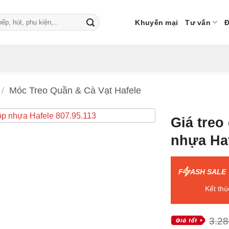
Khuyến mại
Tư vấn
Đ
/
Móc Treo Quần & Cà Vạt Hafele
Giá tre
nhựa Haf
F
ASH SALE
Kết thú
3.28