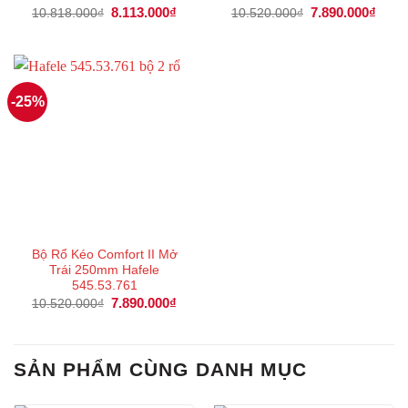
Giá
8.113.000
₫
Giá
Giá
7.890.000
₫
Giá
10.818.000
₫
10.520.000
₫
gốc
hiện
gốc
hiện
là:
tại
là:
tại
10.818.000₫.
là:
10.520.000₫.
là:
8.113.000₫.
7.890
-25%
Bộ Rổ Kéo Comfort II Mở
Trái 250mm Hafele
545.53.761
Giá
7.890.000
₫
Giá
10.520.000
₫
gốc
hiện
là:
tại
10.520.000₫.
là:
7.890.000₫.
SẢN PHẨM CÙNG DANH MỤC