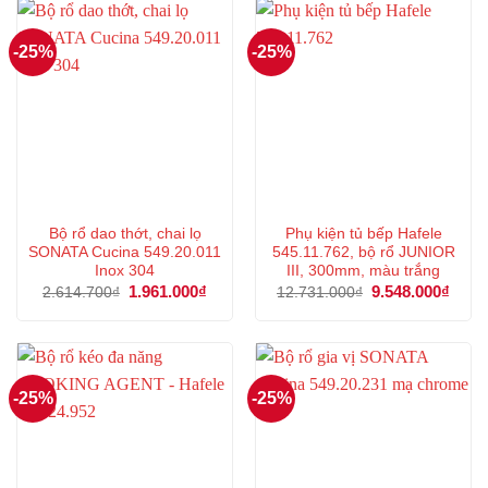
-25%
-25%
Bộ rổ dao thớt, chai lọ
Phụ kiện tủ bếp Hafele
SONATA Cucina 549.20.011
545.11.762, bộ rổ JUNIOR
Inox 304
III, 300mm, màu trắng
Giá
1.961.000
₫
Giá
Giá
9.548.000
₫
Giá
2.614.700
₫
12.731.000
₫
gốc
hiện
gốc
hiện
là:
tại
là:
tại
2.614.700₫.
là:
12.731.000₫.
là:
1.961.000₫.
9.548
-25%
-25%