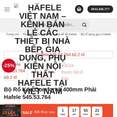
Skip
to
0943.848.777
content
Tìm
kiếm:
Trang chủ
/
Phụ kiện tủ bếp Hafele
/
Giá để đồ Hafele
/
Bộ rổ đựng gia vị Hafele
-25%
Bộ Rổ Kéo Comfort II 400mm Phải
Hafele 545.53.764
1
17
55
20
Kết thúc sau
F
ASH SALE
ngày
giờ
phút
giây