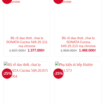
Bộ rổ dao thớt, chai lọ
Bộ rổ dao thớt, chai lọ
SONATA Cucina 549.20.211
SONATA Cucina
mạ chrome
549.20.213 mạ chrome
Giá
1.377.000
₫
Giá
Giá
1.468.000
₫
Giá
1.837.000
₫
1.958.000
₫
gốc
hiện
gốc
hiện
là:
tại
là:
tại
1.837.000₫.
là:
1.958.000₫.
là:
1.377.000₫.
1.468
-25%
-25%