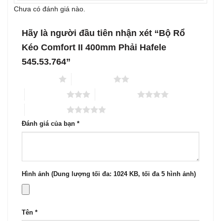
Chưa có đánh giá nào.
Hãy là người đầu tiên nhận xét “Bộ Rổ
Kéo Comfort II 400mm Phải Hafele
545.53.764”
1 trên 5 sao
2 trên 5 sao
3 trên 5 sao
4 trên 5 sao
5 trên 5 sao
Đánh giá của bạn
*
Hình ảnh (Dung lượng tối đa: 1024 KB, tối đa 5 hình ảnh)
Tên
*