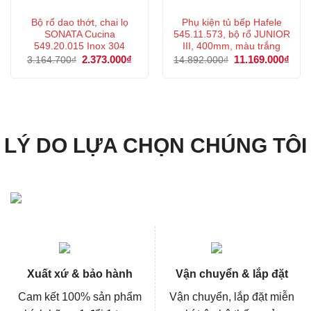
Bộ rổ dao thớt, chai lọ
Phụ kiện tủ bếp Hafele
SONATA Cucina
545.11.573, bộ rổ JUNIOR
549.20.015 Inox 304
III, 400mm, màu trắng
Giá
2.373.000
₫
Giá
Giá
11.169.000
₫
Giá
3.164.700
₫
14.892.000
₫
gốc
hiện
gốc
hiện
là:
tại
là:
tại
3.164.700₫.
là:
14.892.000₫.
là:
2.373.000₫.
11.1
LÝ DO LỰA CHỌN CHÚNG TÔI
Xuất xứ & bảo hành
Vận chuyển & lắp đặt
Cam kết 100% sản phẩm
Vận chuyển, lắp đặt miễn