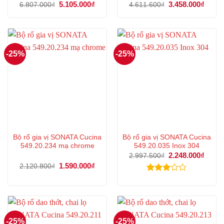
Giá
5.105.000
₫
Giá
Giá
3.458.000
₫
Giá
6.807.000
₫
4.611.600
₫
gốc
hiện
gốc
hiện
là:
tại
là:
tại
6.807.000₫.
là:
4.611.600₫.
là:
5.105.000₫.
3.458
-25%
-25%
Bộ rổ gia vị SONATA Cucina
Bộ rổ gia vị SONATA Cucina
549.20.234 mạ chrome
549.20.035 Inox 304
Giá
2.248.000
₫
Giá
2.997.500
₫
gốc
hiện
Giá
1.590.000
₫
Giá
2.120.800
₫
là:
tại
gốc
hiện
2.997.500₫.
là:
là:
tại
Được
2.248
2.120.800₫.
là:
xếp
1.590.000₫.
hạng
3.00
5
sao
-25%
-25%