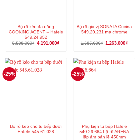
Bộ rổ kéo đa năng
Bộ rổ gia vị SONATA Cucina
COOKING AGENT – Hafele
549.20.231 mạ chrome
549.24.952
Giá
4.191.000
₫
Giá
Giá
1.263.000
₫
Giá
5.588.000
₫
1.685.000
₫
gốc
hiện
gốc
hiện
là:
tại
là:
tại
5.588.000₫.
là:
1.685.000₫.
là:
4.191.000₫.
1.263
-25%
-25%
Bộ rổ kéo cho tủ bếp dưới
Phụ kiện tủ bếp Hafele
Hafele 545.61.028
540.26.664 bộ rổ ARENA
lắp âm bản lề 450mm