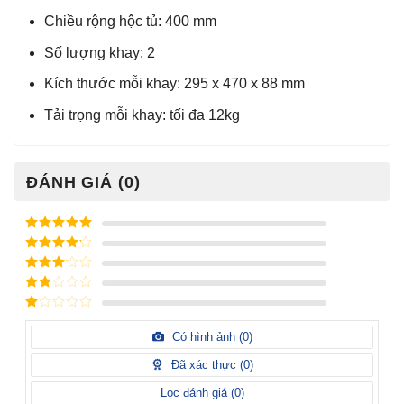
Chiều rộng hộc tủ: 400 mm
Số lượng khay: 2
Kích thước mỗi khay: 295 x 470 x 88 mm
Tải trọng mỗi khay: tối đa 12kg
ĐÁNH GIÁ (0)
Được xếp
hạng
5
5
Được xếp
sao
hạng
4
5
Được
sao
xếp
Được
hạng
3
xếp
5 sao
Được
hạng
xếp
Có hình ảnh (
0
)
2
5
hạng
sao
1
Đã xác thực (
0
)
5
sao
Lọc đánh giá (
0
)