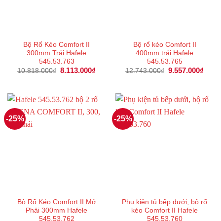
Bộ Rổ Kéo Comfort II
Bộ rổ kéo Comfort II
300mm Trái Hafele
400mm trái Hafele
545.53.763
545.53.765
Giá
8.113.000
₫
Giá
Giá
9.557.000
₫
Giá
10.818.000
₫
12.743.000
₫
gốc
hiện
gốc
hiện
là:
tại
là:
tại
10.818.000₫.
là:
12.743.000₫.
là:
8.113.000₫.
9.557
-25%
-25%
Bộ Rổ Kéo Comfort II Mở
Phụ kiện tủ bếp dưới, bộ rổ
Phải 300mm Hafele
kéo Comfort II Hafele
545.53.762
545.53.760