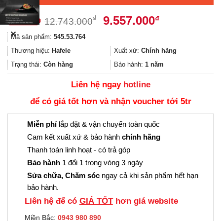
Giá
Giá
9.557.000
₫
₫
12.743.000
gốc
hiện
✕
Mã sản phẩm:
545.53.764
là:
tại
12.743.000₫.
là:
Thương hiệu:
Hafele
Xuất xứ:
Chính hãng
9.557.000₫.
Trạng thái:
Còn hàng
Bảo hành:
1 năm
Liên hệ ngay
hotline
để có giá tốt hơn và nhận voucher tới 5tr
Miễn phí
lắp đặt & vận chuyển toàn quốc
Cam kết xuất xứ & bảo hành
chính hãng
Thanh toán linh hoạt - có trả góp
Bảo hành
1 đổi 1 trong vòng 3 ngày
Sửa chữa, Chăm sóc
ngay cả khi sản phẩm hết hạn
bảo hành.
Liên hệ để có
GIÁ TỐT
hơn giá website
Miền Bắc:
0943 980 890