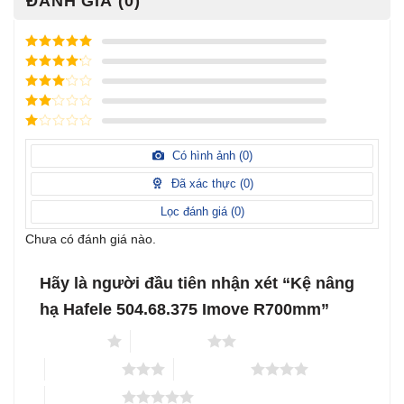
ĐÁNH GIÁ (0)
Được xếp
hạng
5
5
Được xếp
sao
hạng
4
5
Được
sao
xếp
Được
hạng
3
xếp
5 sao
Được
hạng
xếp
Có hình ảnh (
0
)
2
5
hạng
sao
1
Đã xác thực (
0
)
5
sao
Lọc đánh giá (
0
)
Chưa có đánh giá nào.
Hãy là người đầu tiên nhận xét “Kệ nâng
hạ Hafele 504.68.375 Imove R700mm”
1 trên 5 sao
2 trên 5 sao
3 trên 5 sao
4 trên 5 sao
5 trên 5 sao