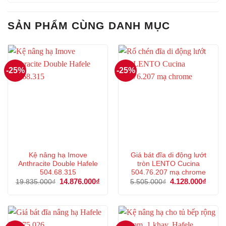
SẢN PHẨM CÙNG DANH MỤC
-25%
-25%
Kệ nâng hạ Imove
Giá bát đĩa di động lướt
Anthracite Double Hafele
tròn LENTO Cucina
504.68.315
504.76.207 mạ chrome
Giá
14.876.000
₫
Giá
Giá
4.128.000
₫
Giá
19.835.000
₫
5.505.000
₫
gốc
hiện
gốc
hiện
là:
tại
là:
tại
19.835.000₫.
là:
5.505.000₫.
là:
14.876.000₫.
4.128