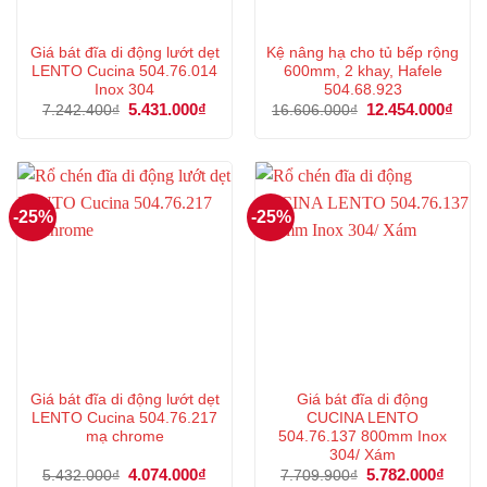
Giá bát đĩa di động lướt dẹt
Kệ nâng hạ cho tủ bếp rộng
LENTO Cucina 504.76.014
600mm, 2 khay, Hafele
Inox 304
504.68.923
Giá
5.431.000
₫
Giá
Giá
12.454.000
₫
Giá
7.242.400
₫
16.606.000
₫
gốc
hiện
gốc
hiện
là:
tại
là:
tại
7.242.400₫.
là:
16.606.000₫.
là:
5.431.000₫.
12.4
-25%
-25%
Giá bát đĩa di động lướt dẹt
Giá bát đĩa di động
LENTO Cucina 504.76.217
CUCINA LENTO
mạ chrome
504.76.137 800mm Inox
304/ Xám
Giá
4.074.000
₫
Giá
Giá
5.782.000
₫
Giá
5.432.000
₫
7.709.900
₫