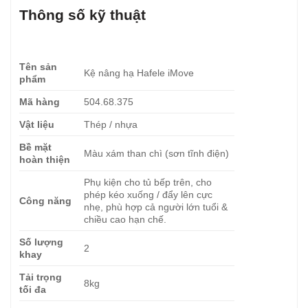
Thông số kỹ thuật
Tên sản
Kệ nâng hạ Hafele iMove
phẩm
Mã hàng
504.68.375
Vật liệu
Thép / nhựa
Bề mặt
Màu xám than chì (sơn tĩnh điện)
hoàn thiện
Phụ kiện cho tủ bếp trên, cho
phép kéo xuống / đẩy lên cực
Công năng
nhẹ, phù hợp cả người lớn tuổi &
chiều cao hạn chế.
Số lượng
2
khay
Tải trọng
8kg
tối đa