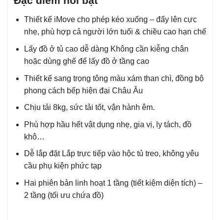
Đặc điểm nổi bật
Thiết kế iMove cho phép kéo xuống – đẩy lên cực
nhẹ, phù hợp cả người lớn tuổi & chiều cao hạn chế
Lấy đồ ở tủ cao dễ dàng Không cần kiễng chân
hoặc dùng ghế để lấy đồ ở tầng cao
Thiết kế sang trọng tông màu xám than chì, đồng bộ
phong cách bếp hiện đại Châu Âu
Chịu tải 8kg, sức tải tốt, vận hành êm.
Phù hợp hầu hết vật dụng nhẹ, gia vị, ly tách, đồ
khô…
Dễ lắp đặt Lắp trực tiếp vào hộc tủ treo, không yêu
cầu phụ kiện phức tạp
Hai phiên bản linh hoạt 1 tầng (tiết kiệm diện tích) –
2 tầng (tối ưu chứa đồ)