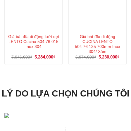
Giá bát đĩa di động lướt dẹt
Giá bát đĩa di động
LENTO Cucina 504.76.015
CUCINA LENTO
Inox 304
504.76.135 700mm Inox
304/ Xám
Giá
5.284.000
₫
Giá
Giá
5.230.000
₫
Giá
7.046.000
₫
6.974.000
₫
gốc
hiện
gốc
hiện
là:
tại
là:
tại
7.046.000₫.
là:
6.974.000₫.
là:
5.284.000₫.
5.230
LÝ DO LỰA CHỌN CHÚNG TÔI