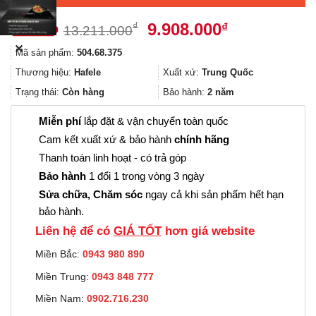
Giá
Giá
9.908.000
₫
₫
13.211.000
gốc
hiện
✕
Mã sản phẩm:
504.68.375
là:
tại
13.211.000₫.
là:
Thương hiệu:
Hafele
Xuất xứ:
Trung Quốc
9.908.000₫.
Trạng thái:
Còn hàng
Bảo hành:
2 năm
Miễn phí
lắp đặt & vận chuyển toàn quốc
Cam kết xuất xứ & bảo hành
chính hãng
Thanh toán linh hoạt - có trả góp
Bảo hành
1 đổi 1 trong vòng 3 ngày
Sửa chữa, Chăm sóc
ngay cả khi sản phẩm hết hạn
bảo hành.
Liên hệ để có
GIÁ TỐT
hơn giá website
Miền Bắc:
0943 980 890
Miền Trung:
0943 848 777
Miền Nam:
0902.716.230