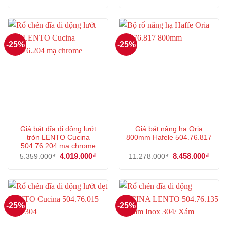
gốc
hiện
gốc
hiện
là:
tại
là:
tại
5.432.000₫.
là:
7.709.900₫.
là:
4.074.000₫.
5.782
-25%
-25%
Giá bát đĩa di động lướt
Giá bát nâng hạ Oria
tròn LENTO Cucina
800mm Hafele 504.76.817
504.76.204 mạ chrome
Giá
4.019.000
₫
Giá
Giá
8.458.000
₫
Giá
5.359.000
₫
11.278.000
₫
gốc
hiện
gốc
hiện
là:
tại
là:
tại
5.359.000₫.
là:
11.278.000₫.
là:
4.019.000₫.
8.458
-25%
-25%