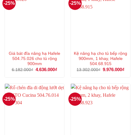
-25%
-25%
Giá bát đĩa nâng hạ Hafele
Kệ nâng hạ cho tủ bếp rộng
504.75.026 cho tủ rộng
900mm, 1 khay, Hafele
900mm
504.68.915
Giá
4.636.000
₫
Giá
Giá
9.976.000
₫
Giá
6.182.000
₫
13.302.000
₫
gốc
hiện
gốc
hiện
là:
tại
là:
tại
6.182.000₫.
là:
13.302.000₫.
là:
4.636.000₫.
9.976
-25%
-25%