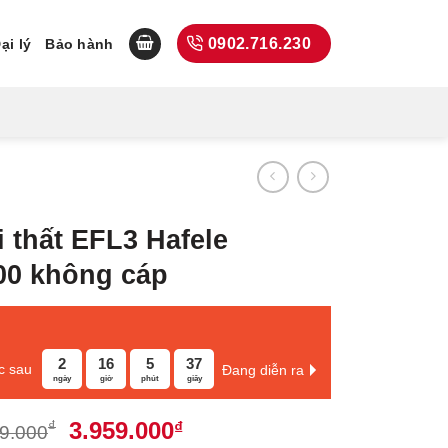
0902.716.230
ại lý
Bảo hành
 thất EFL3 Hafele
00 không cáp
2
16
5
36
c sau
Đang diễn ra
ngày
giờ
phút
giây
Giá
Giá
3.959.000
₫
₫
9.000