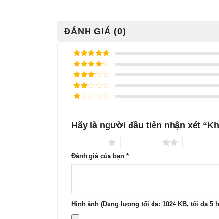
ĐÁNH GIÁ (0)
Được xếp
hạng
5
5
Được xếp
sao
hạng
4
5
Được
sao
xếp
Được
hạng
3
xếp
5 sao
Được
hạng
xếp
2
5
hạng
sao
Hãy là người đầu tiên nhận xét “K
1
5
sao
1 trên 5 sao
2 trên 5 sao
3 trên 5 s
Đánh giá của bạn
*
Hình ảnh (Dung lượng tối đa: 1024 KB, tối đa 5 