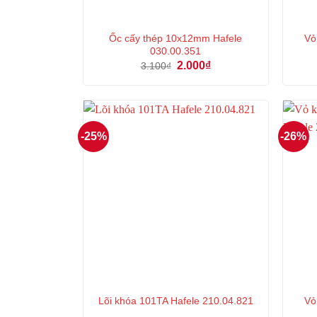
Ốc cấy thép 10x12mm Hafele
Vo
030.00.351
Giá
Giá
2.000
₫
3.100
₫
gốc
hiện
là:
tại
3.100₫.
là:
2.000₫.
-25%
-26%
Vo
Lõi khóa 101TA Hafele 210.04.821