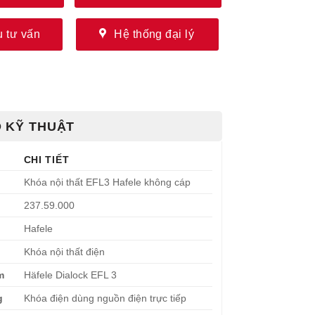
 tư vấn
Hệ thống đại lý
 KỸ THUẬT
CHI TIẾT
Khóa nội thất EFL3 Hafele không cáp
237.59.000
Hafele
Khóa nội thất điện
m
Häfele Dialock EFL 3
g
Khóa điện dùng nguồn điện trực tiếp