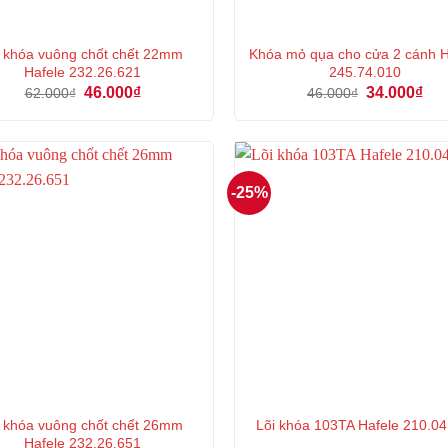
̉ khóa vuông chốt chết 22mm
Khóa mỏ qụa cho cửa 2 cánh 
Hafele 232.26.621
245.74.010
Giá
Giá
Giá
Giá
46.000
₫
34.000
₫
62.000
₫
46.000
₫
gốc
hiện
gốc
hiệ
là:
tại
là:
tại
62.000₫.
là:
46.000₫.
là:
46.000₫.
34.
-25%
̉ khóa vuông chốt chết 26mm
Lõi khóa 103TA Hafele 210.04
Hafele 232.26.651