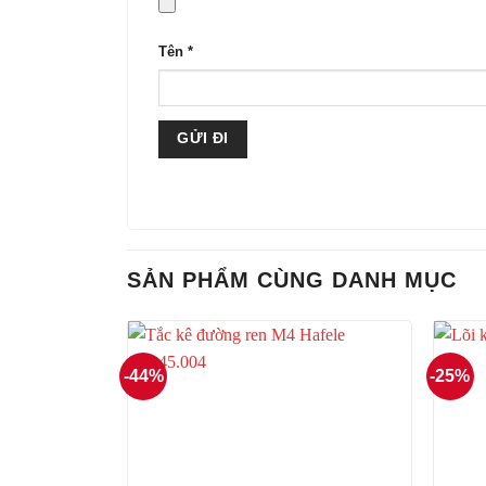
Tên
*
SẢN PHẨM CÙNG DANH MỤC
-44%
-25%