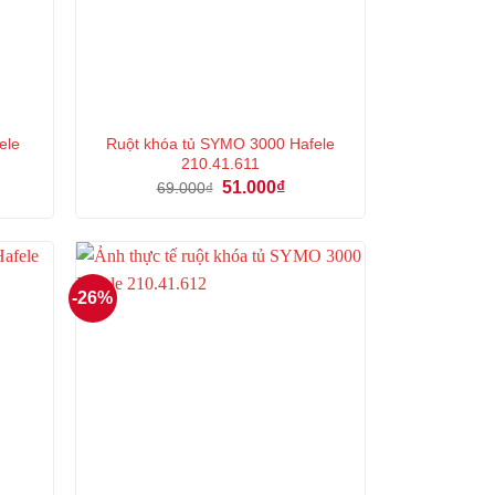
ele
Ruột khóa tủ SYMO 3000 Hafele
210.41.611
Giá
Giá
51.000
₫
69.000
₫
gốc
hiện
là:
tại
69.000₫.
là:
₫.
51.000₫.
-26%