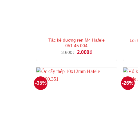
Tắc kê đường ren M4 Hafele
Lõi
051.45.004
Giá
Giá
2.000
₫
3.600
₫
gốc
hiện
là:
tại
3.600₫.
là:
2.000₫.
-35%
-26%