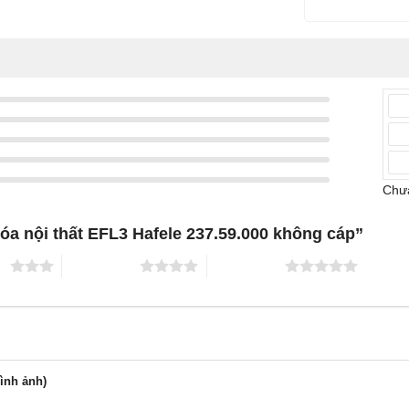
Chưa
hóa nội thất EFL3 Hafele 237.59.000 không cáp”
ao
4 trên 5 sao
5 trên 5 sao
hình ảnh)