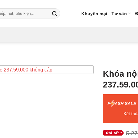
Khuyến mại
Tư vấn
Đ
Khóa nội
237.59.0
F
ASH SALE
Kết thú
5.27