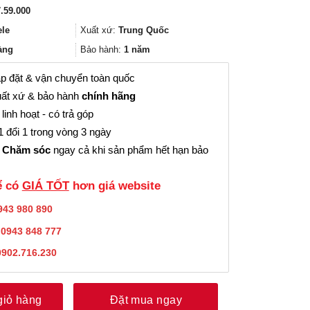
gốc
hiện
.59.000
là:
tại
5.279.000₫.
là:
ele
Xuất xứ:
Trung Quốc
3.959.000₫.
àng
Bảo hành:
1 năm
p đặt & vận chuyển toàn quốc
ất xứ & bảo hành
chính hãng
linh hoạt - có trả góp
 đổi 1 trong vòng 3 ngày
 Chăm sóc
ngay cả khi sản phẩm hết hạn bảo
̉ có
GIÁ TỐT
hơn giá website
943 980 890
:
0943 848 777
0902.716.230
giỏ hàng
Đặt mua ngay