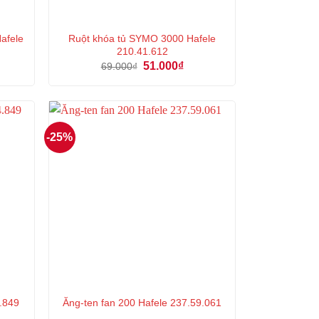
Hafele
Ruột khóa tủ SYMO 3000 Hafele
210.41.612
Giá
Giá
51.000
₫
69.000
₫
n
gốc
hiện
là:
tại
69.000₫.
là:
000₫.
51.000₫.
-25%
.849
Ăng-ten fan 200 Hafele 237.59.061