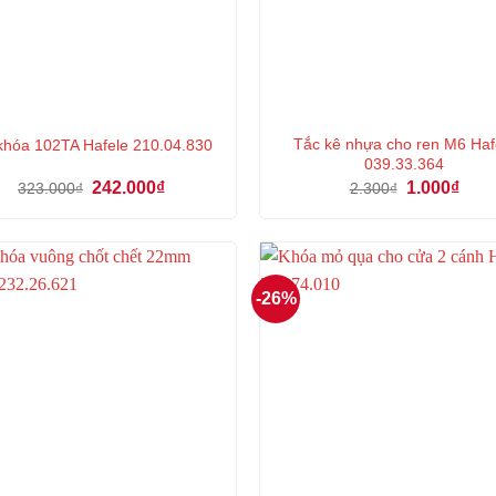
Tắc kê nhựa cho ren M6 Haf
 khóa 102TA Hafele 210.04.830
039.33.364
Giá
Giá
Giá
Giá
242.000
₫
1.000
₫
323.000
₫
2.300
₫
gốc
hiện
gốc
hiện
là:
tại
là:
tại
323.000₫.
là:
2.300₫.
là:
242.000₫.
1.000
-26%