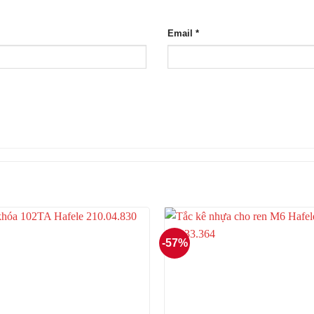
Email
*
-57%