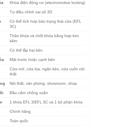
óa
Khóa điện động cơ (electromotive locking)
Tự điều chỉnh sai số 3D
n
Có thể tích hợp báo trạng thái cửa (EFL
3C)
Thân khóa và chốt khóa bằng hợp kim
kẽm
Có thể lắp hai bên
hóa
Mặt trước hoặc cạnh bên
Cửa mở, cửa lùa, ngăn kéo, cửa cuốn nội
thất
ụng
Nội thất, văn phòng, showroom, shop
ối
Đầu cắm chống xoắn
èm
1 khóa EFL 3/EFL 3C và 1 bộ phận khóa
Chính hãng
Toàn quốc