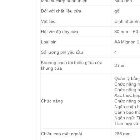
Màu sắc/lớp hoàn thiện
Màu đen
Đối với chất liệu cửa
gỗ
Vật liệu
Đinh nhôm/
Đối với độ dày cửa
30 mm – 60
Loại pin
AA Mignon 1
Số lượng pin yêu cầu
4
Khoảng cách tối thiểu giữa cửa
3 mm
khung cửa
Quản lý bằn
Chức năng m
Chức năng b
Xác thực ké
Chức năng
Chức năng b
Ngăn chặn hà
Cảnh báo thờ
Ngôn ngữ: Ti
Tích hợp với
Chiều cao mặt ngoài
283 mm