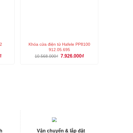
02
Khóa cửa điện tử Hafele PP8100
912.05.695
Giá
Giá
Giá
₫
7.926.000
₫
10.568.000
₫
hiện
gốc
hiện
tại
là:
tại
là:
10.568.000₫.
là:
12.787.000₫.
7.926.000₫.
h
Vận chuyển & lắp đặt