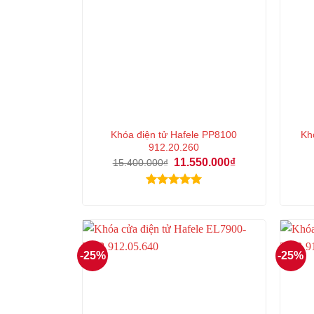
Khóa điện tử Hafele PP8100
Kh
912.20.260
Giá
Giá
11.550.000
₫
15.400.000
₫
gốc
hiện
là:
tại
15.400.000₫.
là:
Được xếp
11.550.000₫.
hạng
5.00
5 sao
-25%
-25%