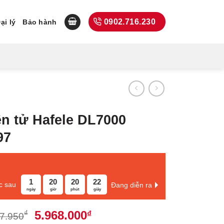
0902.716.230
ại lý
Bảo hành
n tử Hafele DL7000
97
1
20
20
21
c sau
Đang diễn ra
ngày
giờ
phút
giây
Giá
Giá
5.968.000
₫
₫
7.950