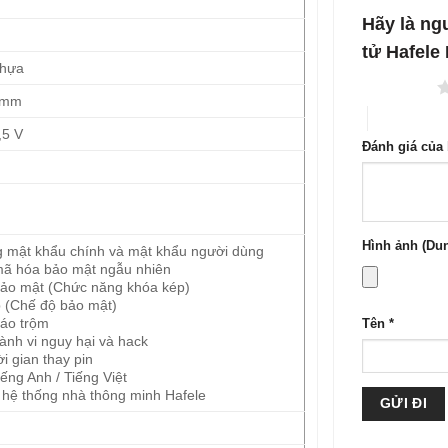
1
5
Hãy là ng
sao
tử Hafele
nhựa
1 trên 5 sao
 mm
4 trên 5 sa
,5 V
Đánh giá của
Hình ảnh (Dun
g mật khẩu chính và mật khẩu người dùng
ã hóa bảo mật ngẫu nhiên
ảo mật (Chức năng khóa kép)
p (Chế độ bảo mật)
áo trộm
Tên
*
nh vi nguy hại và hack
i gian thay pin
ếng Anh / Tiếng Việt
 hệ thống nhà thông minh Hafele