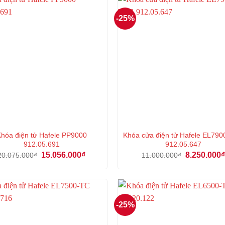
-25%
hóa điện tử Hafele PP9000
Khóa cửa điện tử Hafele EL79
912.05.691
912.05.647
Giá
Giá
Giá
15.056.000
₫
8.250.000
20.075.000
₫
11.000.000
₫
gốc
hiện
gốc
là:
tại
là:
20.075.000₫.
là:
11.000.000₫
15.056.000₫.
-25%