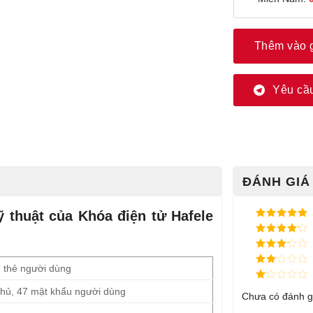
Thêm vào 
Yêu cầu
ĐÁNH GIÁ 
ỹ thuật của Khóa điện tử Hafele
Được xếp
hạng
5
5
Được xếp
sao
hạng
4
5
Được
sao
7 thẻ người dùng
xếp
Được
hạng
3
xếp
5 sao
Được
chủ, 47 mật khẩu người dùng
hạng
Chưa có đánh g
xếp
2
5
hạng
sao