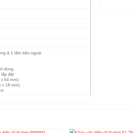
ong & 1 tấm bên ngoài
ời dùng
lắp đặt
5 x 54 mm)
5 x 18 mm)
cơ