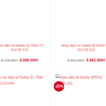
óa điện tử Hafele EL7500-TC
Khóa điện tử Hafele EL6500
912.05.716
912.20.122
Giá
Giá
Giá
6.096.000
₫
6.682.000
₫
8.129.000
₫
8.910.000
₫
gốc
hiện
gốc
là:
tại
là:
8.129.000₫.
là:
8.910.000₫.
6.096.000₫.
-25%