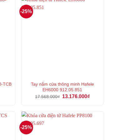
-25%
00-TCB
Tay nắm cửa thông minh Hafele
EH6000 912.05.851
Giá
Giá
Giá
₫
13.176.000
₫
17.568.000
₫
hiện
gốc
hiện
tại
là:
tại
.
là:
17.568.000₫.
là:
8.250.000₫.
13.176.000₫.
-25%