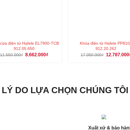
cửa điện tử Hafele EL7900-TCB
Khóa điện tử Hafele PP81
912.05.650
912.20.262
Giá
Giá
Giá
8.662.000
₫
12.787.000
11.550.000
₫
17.050.000
₫
gốc
hiện
gốc
là:
tại
là:
11.550.000₫.
là:
17.050.000₫.
8.662.000₫.
LÝ DO LỰA CHỌN CHÚNG TÔI
Xuất xứ & bảo hàn