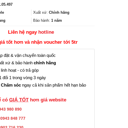
gốc
hiện
.05.497
là:
tại
7.957.950₫.
là:
ele
Xuất xứ:
Chính hãng
5.968.000₫.
àng
Bảo hành:
1 năm
Liên hệ ngay
hotline
giá tốt hơn và nhận voucher tới 5tr
p đặt & vận chuyển toàn quốc
ất xứ & bảo hành
chính hãng
linh hoạt - có trả góp
 đổi 1 trong vòng 3 ngày
 Chăm sóc
ngay cả khi sản phẩm hết hạn bảo
̉ có
GIÁ TỐT
hơn giá website
943 980 890
:
0943 848 777
0902.716.230