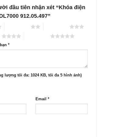
ười đầu tiên nhận xét “Khóa điện
 DL7000 912.05.497”
2 trên 5 sao
3 trên 5 sao
o
5 trên 5 sao
 bạn
*
g lượng tối đa: 1024 KB, tối đa 5 hình ảnh)
Email
*