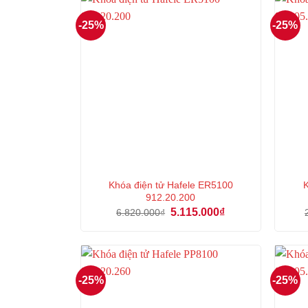
-25%
-25%
Khóa điện tử Hafele ER5100
K
912.20.200
Giá
Giá
5.115.000
₫
6.820.000
₫
gốc
hiện
là:
tại
6.820.000₫.
là:
5.115.000₫.
-25%
-25%