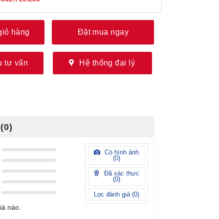
giỏ hàng
Đặt mua ngay
 tư vấn
Hệ thống đại lý
(0)
Có hình ảnh
(
0
)
Đã xác thực
(
0
)
Lọc đánh giá (
0
)
iá nào.