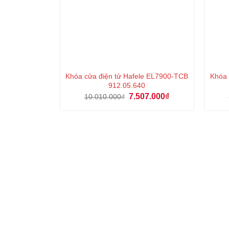
Khóa cửa điện tử Hafele EL7900-TCB
Khóa 
912.05.640
Giá
Giá
7.507.000
₫
10.010.000
₫
gốc
hiện
là:
tại
10.010.000₫.
là:
7.507.000₫.