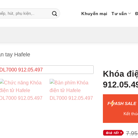
Khuyến mại
Tư vấn
Đ
n tay Hafele
Khóa điệ
912.05.4
F
ASH SALE
Kết thú
7.95