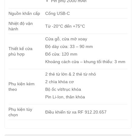
Pin phụ 2000 mAh
Nguồn khẩn cấp
Cổng USB-C
Nhiệt độ vận
Từ -20°C đến +75°C
hành
Cửa gỗ, cửa mở xoay
Độ dày cửa: 33 – 90 mm
Thiết kế cửa
phù hợp
Đố cửa: 120 mm
Khoảng cách cửa – khung tối thiểu: 3 mm
2 thẻ từ lớn & 2 thẻ từ nhỏ
2 chìa khóa cơ
Phụ kiện kèm
theo
Bộ ốc vít/trục khóa
Pin Li-Ion, thân khóa
Phụ kiện tùy
Điều khiển từ xa RF 912.20.657
chọn