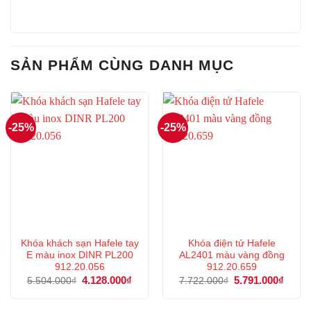
SẢN PHẨM CÙNG DANH MỤC
-25%
-25%
Khóa khách sạn Hafele tay
Khóa điện tử Hafele
E màu inox DINR PL200
AL2401 màu vàng đồng
912.20.056
912.20.659
Giá
4.128.000
₫
Giá
Giá
5.791.000
₫
Giá
5.504.000
₫
7.722.000
₫
gốc
hiện
gốc
hiện
là:
tại
là:
tại
5.504.000₫.
là:
7.722.000₫.
là: