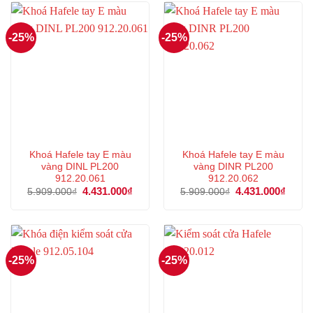
4.128.000₫.
5.791
-25%
-25%
Khoá Hafele tay E màu
Khoá Hafele tay E màu
vàng DINL PL200
vàng DINR PL200
912.20.061
912.20.062
Giá
4.431.000
₫
Giá
Giá
4.431.000
₫
Giá
5.909.000
₫
5.909.000
₫
gốc
hiện
gốc
hiện
là:
tại
là:
tại
5.909.000₫.
là:
5.909.000₫.
là:
4.431.000₫.
4.431
-25%
-25%