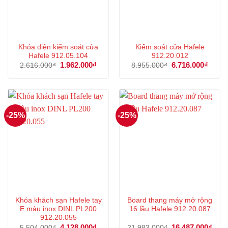
Khóa điện kiểm soát cửa
Kiểm soát cửa Hafele
Hafele 912.05.104
912.20.012
Giá
1.962.000
₫
Giá
Giá
6.716.000
₫
Giá
2.616.000
₫
8.955.000
₫
gốc
hiện
gốc
hiện
là:
tại
là:
tại
2.616.000₫.
là:
8.955.000₫.
là:
1.962.000₫.
6.716
-25%
-25%
Khóa khách sạn Hafele tay
Board thang máy mở rộng
E màu inox DINL PL200
16 lầu Hafele 912.20.087
912.20.055
Giá
4.128.000
₫
Giá
Giá
16.487.000
₫
Giá
5.504.000
₫
21.983.000
₫