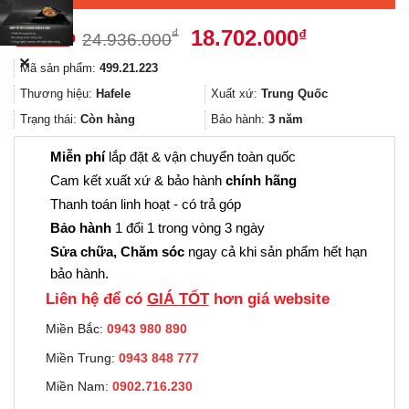
Giá
Giá
18.702.000
₫
₫
24.936.000
gốc
hiện
✕
Mã sản phẩm:
499.21.223
là:
tại
24.936.000₫.
là:
Thương hiệu:
Hafele
Xuất xứ:
Trung Quốc
18.702.000
Trạng thái:
Còn hàng
Bảo hành:
3 năm
Miễn phí
lắp đặt & vận chuyển toàn quốc
Cam kết xuất xứ & bảo hành
chính hãng
Thanh toán linh hoạt - có trả góp
Bảo hành
1 đổi 1 trong vòng 3 ngày
Sửa chữa, Chăm sóc
ngay cả khi sản phẩm hết hạn
bảo hành.
Liên hệ để có
GIÁ TỐT
hơn giá website
Miền Bắc:
0943 980 890
Miền Trung:
0943 848 777
Miền Nam:
0902.716.230