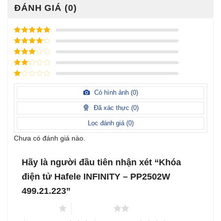
ĐÁNH GIÁ (0)
Được xếp
hạng
5
5
Được xếp
sao
hạng
4
5
Được
sao
xếp
Được
hạng
3
xếp
5 sao
Được
hạng
xếp
Có hình ảnh (
0
)
2
5
hạng
sao
1
Đã xác thực (
0
)
5
sao
Lọc đánh giá (
0
)
Chưa có đánh giá nào.
Hãy là người đầu tiên nhận xét “Khóa
điện tử Hafele INFINITY – PP2502W
499.21.223”
1 trên 5 sao
2 trên 5 sao