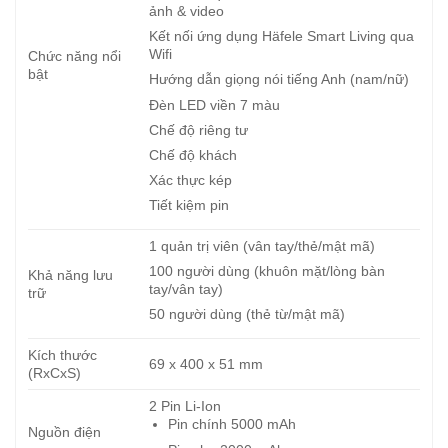
ảnh & video
Kết nối ứng dụng Häfele Smart Living qua
Wifi
Chức năng nổi
bật
Hướng dẫn giọng nói tiếng Anh (nam/nữ)
Đèn LED viền 7 màu
Chế độ riêng tư
Chế độ khách
Xác thực kép
Tiết kiệm pin
1 quản trị viên (vân tay/thẻ/mật mã)
100 người dùng (khuôn mặt/lòng bàn
Khả năng lưu
tay/vân tay)
trữ
50 người dùng (thẻ từ/mật mã)
Kích thước
69 x 400 x 51 mm
(RxCxS)
2 Pin Li-Ion
Pin chính 5000 mAh
Nguồn điện