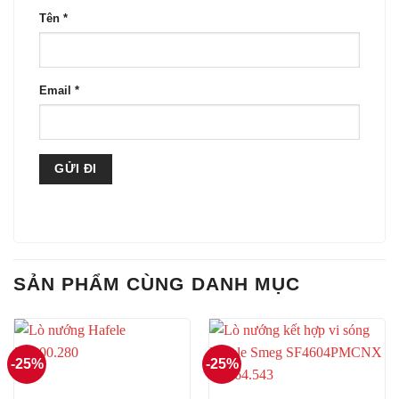
Tên
*
Email
*
SẢN PHẨM CÙNG DANH MỤC
-25%
-25%