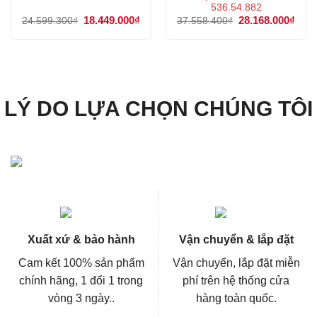
536.54.882
Giá
18.449.000
₫
Giá
Giá
28.168.000
₫
Giá
24.599.300
₫
37.558.400
₫
gốc
hiện
gốc
hiện
là:
tại
là:
tại
24.599.300₫.
là:
37.558.400₫.
là:
18.449.000₫.
28.1
LÝ DO LỰA CHỌN CHÚNG TÔI
Xuất xứ & bảo hành
Vận chuyển & lắp đặt
Cam kết 100% sản phẩm
Vận chuyển, lắp đặt miễn
chính hãng, 1 đổi 1 trong
phí trên hệ thống cửa
vòng 3 ngày..
hàng toàn quốc.