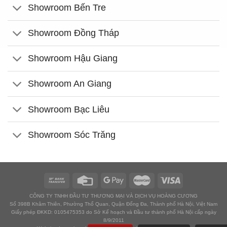
Showroom Bến Tre
Showroom Đồng Tháp
Showroom Hậu Giang
Showroom An Giang
Showroom Bạc Liêu
Showroom Sóc Trăng
CÔNG TY TNHH ĐẦU TƯ THƯƠNG MẠI VÀ DỊCH VỤ HOÀNG CƯƠNG
Số 398B Khâm Thiên, Phường Thổ Quan, Quận Đống Đa, Thành phố Hà Nội, Việt Nam
Giấy phép ĐKKD: 0105475353 do Sở Kế hoạch và Đầu tư thành phố Hà Nội cấp ngày
8/9/2011