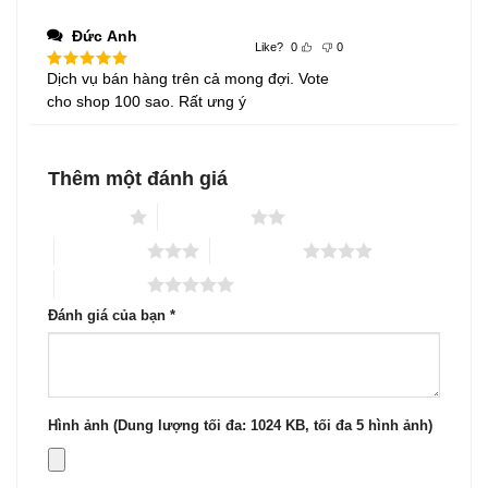
Đức Anh
Like?
0
0
Dịch vụ bán hàng trên cả mong đợi. Vote
Được xếp
hạng
5
5
cho shop 100 sao. Rất ưng ý
sao
Thêm một đánh giá
1 trên 5 sao
2 trên 5 sao
3 trên 5 sao
4 trên 5 sao
5 trên 5 sao
Đánh giá của bạn
*
Hình ảnh (Dung lượng tối đa: 1024 KB, tối đa 5 hình ảnh)