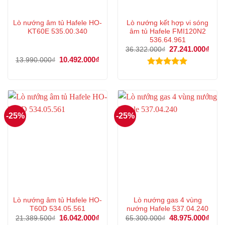
Lò nướng âm tủ Hafele HO-
Lò nướng kết hợp vi sóng
KT60E 535.00.340
âm tủ Hafele FMI120N2
536.64.961
Giá
27.241.000
₫
Giá
36.322.000
₫
gốc
hiện
Giá
10.492.000
₫
Giá
13.990.000
₫
là:
tại
gốc
hiện
36.322.000₫.
là:
là:
tại
Được xếp
27.2
13.990.000₫.
là:
hạng
5.00
10.492.000₫.
5 sao
-25%
-25%
Lò nướng âm tủ Hafele HO-
Lò nướng gas 4 vùng
T60D 534.05.561
nướng Hafele 537.04.240
Giá
16.042.000
₫
Giá
Giá
48.975.000
₫
Giá
21.389.500
₫
65.300.000
₫
gốc
hiện
gốc
hiện