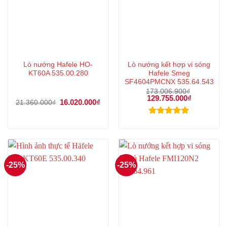
Lò nướng Hafele HO-
Lò nướng kết hợp vi sóng
KT60A 535.00.280
Hafele Smeg
SF4604PMCNX 535.64.543
173.006.900
₫
Giá
129.755.000
₫
Giá
Giá
16.020.000
₫
Giá
21.360.000
₫
gốc
hiện
gốc
hiện
là:
tại
là:
tại
173.006.900₫.
là:
21.360.000₫.
là:
Được xếp
129.755.00
16.020.000₫.
hạng
5.00
5 sao
-25%
-25%