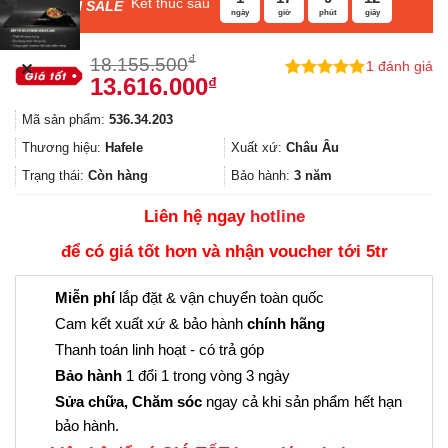
Kết thúc sau
F
ASH SALE
ngày
giờ
phút
giây
₫
18.155.500
1
đánh giá
✕
Giá
Giá
13.616.000
₫
5.00
1
trên 5
gốc
hiện
dựa trên
Mã sản phẩm:
536.34.203
đánh giá
là:
tại
18.155.500₫.
là:
Thương hiệu:
Hafele
Xuất xứ:
Châu Âu
13.616.000₫.
Trạng thái:
Còn hàng
Bảo hành:
3 năm
Liên hệ ngay
hotline
để có giá tốt hơn và nhận voucher tới 5tr
Miễn phí
lắp đặt & vận chuyển toàn quốc
Cam kết xuất xứ & bảo hành
chính hãng
Thanh toán linh hoạt - có trả góp
Bảo hành
1 đổi 1 trong vòng 3 ngày
Sửa chữa, Chăm sóc
ngay cả khi sản phẩm hết hạn
bảo hành.