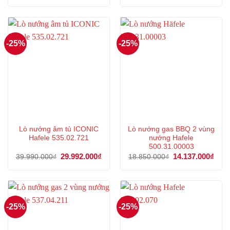
là:
tại
là:
tại
21.389.500₫.
là:
65.300.000₫.
là:
16.042.000₫.
48.9
-25%
-25%
Lò nướng âm tủ ICONIC
Lò nướng gas BBQ 2 vùng
Hafele 535.02.721
nướng Hafele
500.31.00003
Giá
29.992.000
₫
Giá
Giá
14.137.000
₫
Giá
39.990.000
₫
18.850.000
₫
gốc
hiện
gốc
hiện
là:
tại
là:
tại
39.990.000₫.
là:
18.850.000₫.
là:
29.992.000₫.
14.1
-25%
-25%