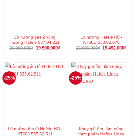
Lò nướng gas 2 vùng
Lò nướng Hafele HO-
nướng Hafele 537.04.211
KT60D 533.02.070
Giá
19.500.000
₫
Giá
Giá
19.492.000
₫
Giá
26.000.000
₫
25.990.000
₫
gốc
hiện
gốc
hiện
là:
tại
là:
tại
26.000.000₫.
là:
25.990.000₫.
là:
19.500.000₫.
19.4
-25%
-25%
Lò nướng âm tủ Hafele HO-
Khay giữ ấm, làm nóng
KT60J 535.62.511
thực phẩm Hafele Linea