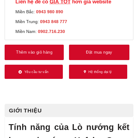
Liên hệ để có
GIÁ TỐT
hơn giá website
Miền Bắc:
0943 980 890
Miền Trung:
0943 848 777
Miền Nam:
0902.716.230
Thêm vào giỏ hàng
Đặt mua ngay
Yêu cầu tư vấn
Hệ thống đại lý
GIỚI THIỆU
Tính năng của Lò nướng kết