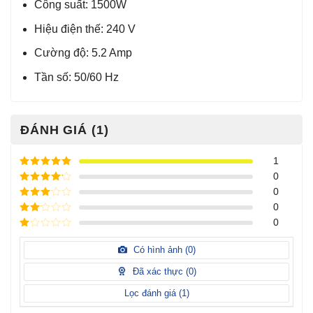
Công suất: 1500W
Hiệu điện thế: 240 V
Cường độ: 5.2 Amp
Tần số: 50/60 Hz
ĐÁNH GIÁ (1)
1
Được xếp
0
hạng
5
5
Được xếp
0
sao
hạng
4
5
Được
0
sao
xếp
Được
0
hạng
3
xếp
5 sao
Được
hạng
xếp
Có hình ảnh (
0
)
2
5
hạng
sao
1
Đã xác thực (
0
)
5
sao
Lọc đánh giá (
1
)