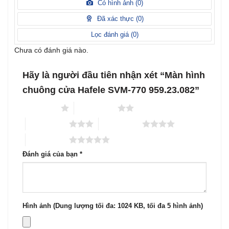
xếp
Có hình ảnh (
0
)
2
5
hạng
sao
1
Đã xác thực (
0
)
5
sao
Lọc đánh giá (
0
)
Chưa có đánh giá nào.
Hãy là người đầu tiên nhận xét “Màn hình
chuông cửa Hafele SVM-770 959.23.082”
1 trên 5 sao
2 trên 5 sao
3 trên 5 sao
4 trên 5 sao
5 trên 5 sao
Đánh giá của bạn
*
Hình ảnh (Dung lượng tối đa: 1024 KB, tối đa 5 hình ảnh)