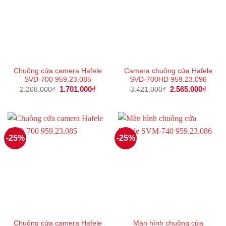
Chuông cửa camera Hafele
Camera chuông cửa Hafele
SVD-700 959.23.085
SVD-700HD 959.23.096
Giá
1.701.000
₫
Giá
Giá
2.565.000
₫
Giá
2.268.000
₫
3.421.000
₫
gốc
hiện
gốc
hiện
là:
tại
là:
tại
2.268.000₫.
là:
3.421.000₫.
là:
1.701.000₫.
2.565
-25%
-25%
Chuông cửa camera Hafele
Màn hình chuông cửa