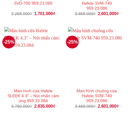
SVD-700 959.23.085
Hafele SVM-740
959.23.086
Giá
1.701.000
₫
Giá
Giá
2.601.000
₫
Giá
2.268.000
₫
3.468.000
₫
gốc
hiện
gốc
hiện
là:
tại
là:
tại
2.268.000₫.
là:
3.468.000₫.
là:
1.701.000₫.
2.601
-25%
-25%
Màn hình cửa Hafele
Màn hình chuông cửa
SLEEK 4.3″ – Nút nhấn cảm
Hafele SVM-740
ứng 959.23.084
959.23.086
Giá
2.835.000
₫
Giá
Giá
2.601.000
₫
Giá
3.780.000
₫
3.468.000
₫
gốc
hiện
gốc
hiện
là:
tại
là:
tại
3.780.000₫.
là:
3.468.000₫.
là:
2.835.000₫.
2.601