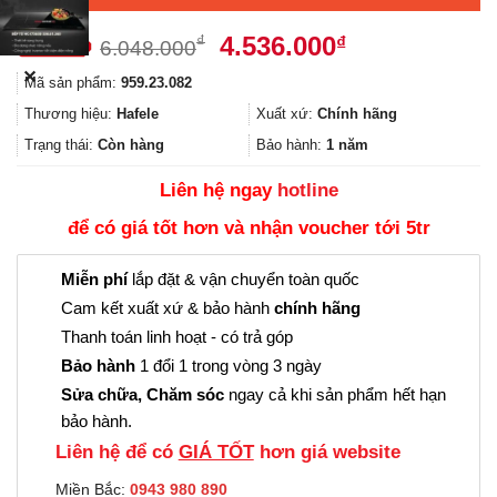
Giá
Giá
4.536.000
₫
₫
6.048.000
gốc
hiện
✕
Mã sản phẩm:
959.23.082
là:
tại
6.048.000₫.
là:
Thương hiệu:
Hafele
Xuất xứ:
Chính hãng
4.536.000₫.
Trạng thái:
Còn hàng
Bảo hành:
1 năm
Liên hệ ngay
hotline
để có giá tốt hơn và nhận voucher tới 5tr
Miễn phí
lắp đặt & vận chuyển toàn quốc
Cam kết xuất xứ & bảo hành
chính hãng
Thanh toán linh hoạt - có trả góp
Bảo hành
1 đổi 1 trong vòng 3 ngày
Sửa chữa, Chăm sóc
ngay cả khi sản phẩm hết hạn
bảo hành.
Liên hệ để có
GIÁ TỐT
hơn giá website
Miền Bắc:
0943 980 890