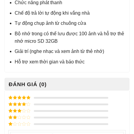
Chức năng phát thanh
Chế độ trả lời tự động khi vắng nhà
Tự động chụp ảnh từ chuông cửa
Bộ nhớ trong có thể lưu được 100 ảnh và hỗ trợ thẻ
nhớ micro SD 32GB
Giải trí (nghe nhạc và xem ảnh từ thẻ nhớ)
Hỗ trợ xem thời gian và báo thức
ĐÁNH GIÁ (0)
Được xếp
hạng
5
5
Được xếp
sao
hạng
4
5
Được
sao
xếp
Được
hạng
3
xếp
5 sao
Được
hạng