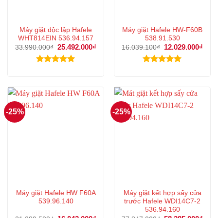
Máy giặt độc lập Hafele
Máy giặt Hafele HW-F60B
WHT814EIN 536.94.157
538.91.530
Giá
25.492.000
₫
Giá
Giá
12.029.000
₫
Giá
33.990.000
₫
16.039.100
₫
gốc
hiện
gốc
hiện
là:
tại
là:
tại
33.990.000₫.
là:
16.039.100₫.
là:
Được xếp
Được xếp
25.492.000₫.
12.0
hạng
5.00
hạng
5.00
5 sao
5 sao
-25%
-25%
Máy giặt Hafele HW F60A
Máy giặt kết hợp sấy cửa
539.96.140
trước Hafele WDI14C7-2
536.94.160