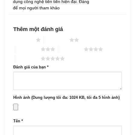
dụng công nghệ tiên tiến hiện đại. Đáng
để mọi người tham khảo
Thêm một đánh giá
1 trên 5 sao
2 trên 5 sao
3 trên 5 sao
4 trên 5 sao
5 trên 5 sao
Đánh giá của bạn
*
Hình ảnh (Dung lượng tối đa: 1024 KB, tối đa 5 hình ảnh)
Tên
*