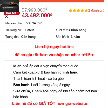
₫
57.990.000
2
đánh giá
Giá
Giá
43.492.000
₫
5.00
2
trên 5
✕
gốc
hiện
dựa trên
Mã sản phẩm:
536.94.557
đánh giá
là:
tại
57.990.000₫.
là:
Thương hiệu:
Hafele
Xuất xứ:
Chính hãng
43.492.000₫.
Trạng thái:
Còn hàng
Bảo hành:
3 năm
Liên hệ ngay
hotline
để có giá tốt hơn và nhận voucher tới 5tr
Miễn phí
lắp đặt & vận chuyển toàn quốc
Cam kết xuất xứ & bảo hành
chính hãng
Thanh toán linh hoạt - có trả góp
Bảo hành
1 đổi 1 trong vòng 3 ngày
Sửa chữa, Chăm sóc
ngay cả khi sản phẩm hết hạn
bảo hành.
Liên hệ để có
GIÁ TỐT
hơn giá website