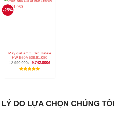
-25%
Máy giặt âm tủ 8kg Hafele
HW-B60A 538.91.080
Giá
9.742.000
₫
Giá
12.990.000
₫
gốc
hiện
là:
tại
12.990.000₫.
là:
Được xếp
9.742.000₫.
hạng
5.00
5 sao
LÝ DO LỰA CHỌN CHÚNG TÔI