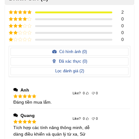
2
Được xếp
0
hạng
5
5
Được xếp
0
sao
hạng
4
5
Được
0
sao
xếp
Được
0
hạng
3
xếp
5 sao
Được
hạng
xếp
Có hình ảnh (
0
)
2
5
hạng
sao
1
Đã xác thực (
0
)
5
sao
Lọc đánh giá (
2
)
Anh
Like?
0
0
Đáng tiền mua lắm.
Được xếp
hạng
5
5
sao
Quang
Like?
0
0
Tích hợp các tính năng thông minh, dễ
Được xếp
hạng
5
5
dàng điều khiển và quản lý từ xa, Sử
sao