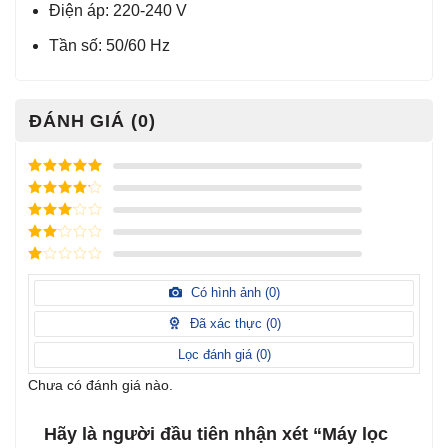
Điện áp: 220-240 V
Tần số: 50/60 Hz
ĐÁNH GIÁ (0)
Được xếp
hạng
5
5
Được xếp
sao
hạng
4
5
Được
sao
xếp
Được
hạng
3
xếp
5 sao
Được
hạng
xếp
Có hình ảnh (
0
)
2
5
hạng
sao
1
Đã xác thực (
0
)
5
sao
Lọc đánh giá (
0
)
Chưa có đánh giá nào.
Hãy là người đầu tiên nhận xét “Máy lọc