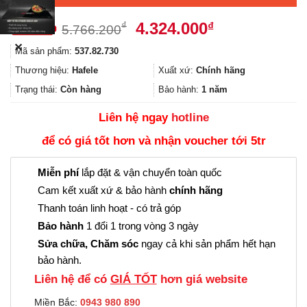
Giá
Giá
4.324.000
₫
₫
5.766.200
gốc
hiện
✕
Mã sản phẩm:
537.82.730
là:
tại
5.766.200₫.
là:
Thương hiệu:
Hafele
Xuất xứ:
Chính hãng
4.324.000₫.
Trạng thái:
Còn hàng
Bảo hành:
1 năm
Liên hệ ngay
hotline
để có giá tốt hơn và nhận voucher tới 5tr
Miễn phí
lắp đặt & vận chuyển toàn quốc
Cam kết xuất xứ & bảo hành
chính hãng
Thanh toán linh hoạt - có trả góp
Bảo hành
1 đổi 1 trong vòng 3 ngày
Sửa chữa, Chăm sóc
ngay cả khi sản phẩm hết hạn
bảo hành.
Liên hệ để có
GIÁ TỐT
hơn giá website
Miền Bắc:
0943 980 890