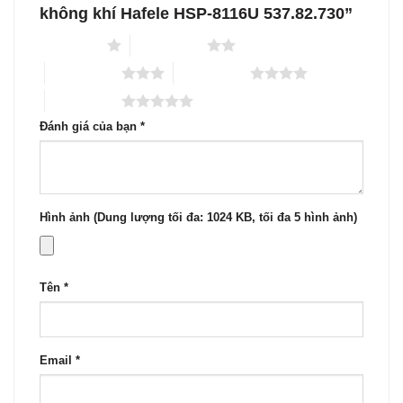
không khí Hafele HSP-8116U 537.82.730”
1 trên 5 sao
2 trên 5 sao
3 trên 5 sao
4 trên 5 sao
5 trên 5 sao
Đánh giá của bạn
*
Hình ảnh (Dung lượng tối đa: 1024 KB, tối đa 5 hình ảnh)
Tên
*
Email
*