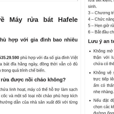
rửa tiết kiệm,
sinh.
3 – Chương trì
ề Máy rửa bát Hafele
4 – Chức năng
5 – Hẹn giờ r
6 – Bắt đầu c
phù hợp với gia đình bao nhiêu
Lưu ý an t
Không mở 
thận với 
535.29.590
phù hợp với đa số gia đình Việt
chứa có thể
a bát đĩa hằng ngày, đồng thời vẫn có đủ
trong quá trình chế biến.
Không vệ 
ó rửa được nồi chảo không?
trực tiếp 
ẩm có thấm
hứa linh hoạt, máy có thể hỗ trợ làm sạch
nhẹ nhàng.
, cốc và một số loại nồi chảo phù hợp kích
Nếu đặt đ
 hướng dẫn của nhà sản xuất đối với từng
chọn các k
đường ống 