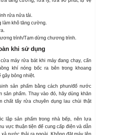
 rửa tăng cường, rửa ly, rửa 90 phút, tự vệ
nh rửa nửa tải.
 làm khô tăng cường.
ửa.
hương trình/Tạm dừng chương trình.
oàn khi sử dụng
cửa máy rửa bát khi máy đang chạy, cẩn
luồng khí nóng bốc ra bên trong khoang
 gây bỏng nhiệt.
sinh sản phẩm bằng cách phun/đổ nước
lên sản phẩm. Thay vào đó, hãy dùng khăn
 chất tẩy rửa chuyên dụng lau chùi thật
ộc lập sản phẩm trong nhà bếp, nên lựa
hu vực thuận tiện để cung cấp điện và dẫn
xả nước thải ra ngoài. Không đặt máy lên