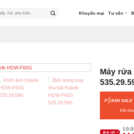
Khuyến mại
Tư vấn
Đ
Máy rửa
535.29.5
F
ASH SALE
Kết thú
19.