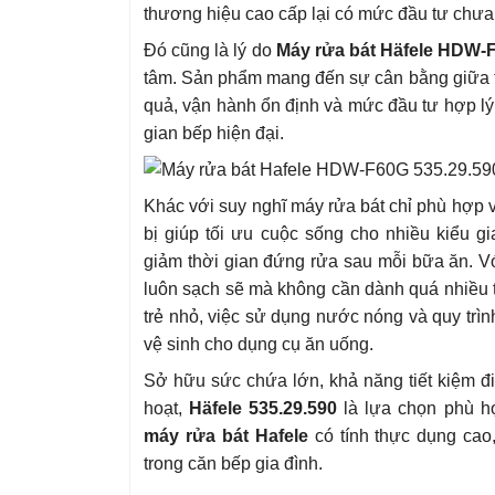
thương hiệu cao cấp lại có mức đầu tư chưa
Đó cũng là lý do
Máy rửa bát Häfele HDW
tâm. Sản phẩm mang đến sự cân bằng giữa t
quả, vận hành ổn định và mức đầu tư hợp l
gian bếp hiện đại.
Khác với suy nghĩ máy rửa bát chỉ phù hợp vớ
bị giúp tối ưu cuộc sống cho nhiều kiểu g
giảm thời gian đứng rửa sau mỗi bữa ăn. V
luôn sạch sẽ mà không cần dành quá nhiều t
trẻ nhỏ, việc sử dụng nước nóng và quy trì
vệ sinh cho dụng cụ ăn uống.
Sở hữu sức chứa lớn, khả năng tiết kiệm đ
hoạt,
Häfele 535.29.590
là lựa chọn phù h
máy rửa bát Hafele
có tính thực dụng cao
trong căn bếp gia đình.