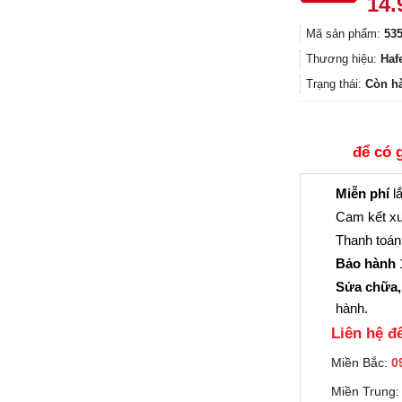
Giá
14.
gốc
Mã sản phẩm:
535
là:
19.
Thương hiệu:
Haf
Trạng thái:
Còn h
để có 
Miễn phí
lắ
Cam kết xu
Thanh toán 
Bảo hành
1
Sửa chữa,
hành.
Liên hệ đê
Miền Bắc:
0
Miền Trung