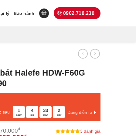
0902.716.230
ại lý
Bảo hành
 bát Halefe HDW-F60G
90
1
4
33
1
c sau
Đang diễn ra
ngày
giờ
phút
giây
₫
870.000
3
đánh giá