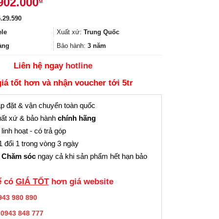
Giá
902.000
₫
5.00
3
trên 5
hiện
dựa trên
.29.590
đánh giá
tại
870.000₫.
là:
ele
Xuất xứ:
Trung Quốc
14.902.000₫.
àng
Bảo hành:
3 năm
Liên hệ ngay
hotline
giá tốt hơn và nhận voucher tới 5tr
p đặt & vận chuyển toàn quốc
ất xứ & bảo hành
chính hãng
linh hoạt - có trả góp
 đổi 1 trong vòng 3 ngày
 Chăm sóc
ngay cả khi sản phẩm hết hạn bảo
̉ có
GIÁ TỐT
hơn giá website
943 980 890
:
0943 848 777