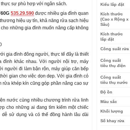
 thực sự phù hợp với ngân sách.
Kiểu lắp đặt
-F60G
535.29.590
được nhiều gia đình quan
Kích thước
(Cao x Rộng x
hương hiệu uy tín, khả năng rửa sạch hiệu
Sâu)
ý cho những gia đình muốn nâng cấp không
Kích thước
lắp đặt
Công suất rửa
i gia đình đông người, thực tế đây là thiết
Công suất
ia đình khác nhau. Với người nội trợ, máy
tiêu thụ điện
ới người đi làm bận rộn, máy giúp căn bếp
hời gian cho việc dọn dẹp. Với gia đình có
Công suất
tiêu thụ nước
nh rửa khép kín cũng góp phần nâng cao sự
Độ ồn
iện nước cùng nhiều chương trình rửa linh
Màu sắc
ợp cho những ai đang tìm kiếm một chiếc
Khối lượng
, dễ sử dụng và có thể đồng hành lâu dài
Số khay rửa