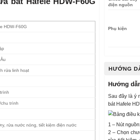
rửa bát Hafele HDW-F60G
điện nguồn
ele HDW-F60G
Phụ kiện
ập
 Âu
HƯỚNG D
h rửa linh hoạt
Hướng dẫn
trình
Sau đây là ý 
chu trình
bát Hafele H
1 – Nút nguồn:
Dry, rửa nước nóng, tiết kiệm điện nước
2 – Chọn chươ