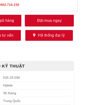
0902.716.230
giỏ hàng
Đặt mua ngay
 tư vấn
Hệ thống đại lý
 KỸ THUẬT
535.29.590
Häfele
36 tháng
Trung Quốc