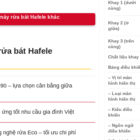
Khay 1 (dưới
cùng)
áy rửa bát Hafele khác
Khay 2 (ở
giữa)
Khay 3 (trên
cùng)
rửa bát Hafele
Chất liệu khay
Bảng điều khi
– Vị trí màn
hình hiển thị
590 – lựa chọn cân bằng giữa
– Loại màn
hình hiển thị
– Kiểu điều
ứng tốt nhu cầu gia đình Việt
khiển
– Ngôn ngữ
điều khiển
 nghệ rửa Eco – tối ưu chi phí