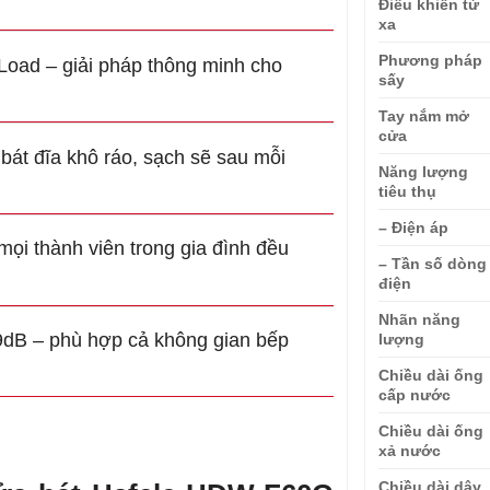
Điều khiển từ
xa
Phương pháp
Load – giải pháp thông minh cho
sấy
Tay nắm mở
cửa
bát đĩa khô ráo, sạch sẽ sau mỗi
Năng lượng
tiêu thụ
– Điện áp
mọi thành viên trong gia đình đều
– Tần số dòng
điện
Nhãn năng
9dB – phù hợp cả không gian bếp
lượng
Chiều dài ống
cấp nước
Chiều dài ống
xả nước
Chiều dài dây