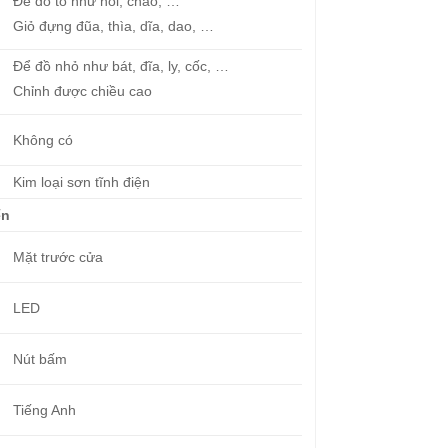
Để đồ to như nồi, chảo, …
Giỏ đựng đũa, thìa, dĩa, dao, …
Để đồ nhỏ như bát, đĩa, ly, cốc, …
Chỉnh được chiều cao
Không có
Kim loại sơn tĩnh điện
ển
Mặt trước cửa
LED
Nút bấm
Tiếng Anh