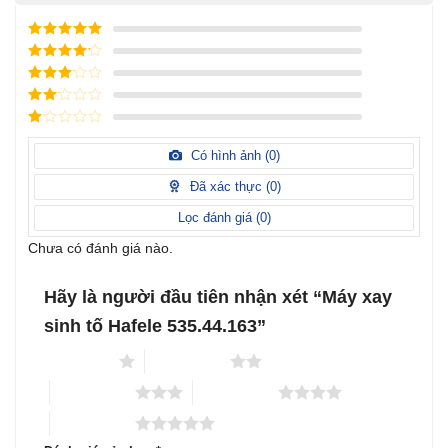
Được xếp
hạng
5
5
Được xếp
sao
hạng
4
5
Được
sao
xếp
Được
hạng
3
xếp
5 sao
Được
hạng
xếp
Có hình ảnh (
0
)
2
5
hạng
sao
1
Đã xác thực (
0
)
5
sao
Lọc đánh giá (
0
)
Chưa có đánh giá nào.
Hãy là người đầu tiên nhận xét “Máy xay
sinh tố Hafele 535.44.163”
1 trên 5 sao
2 trên 5 sao
3 trên 5 sao
4 trên 5 sao
5 trên 5 sao