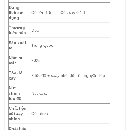
Dung
tích sử
Cối lớn 1.5 lít – Cốc xay 0.1 lít
dụng
Thương
Đức
hiệu của
Sản xuất
Trung Quốc
tại
Năm ra
2025
mắt
Tốc độ
2 tốc độ + xoay nhồi để trộn nguyên liệu
xay
Nút
chỉnh
Nút xoay
tốc độ
Chất liệu
cối xay
Cối nhựa
chính
Chất liệu