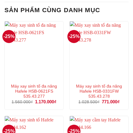
SẢN PHẨM CÙNG DANH MỤC
-25%
-25%
Máy xay sinh tố đa năng
Máy xay sinh tố đa năng
Hafele HSB-0621FS
Hafele HSB-0331FW
535.43.277
535.43.278
Giá
1.170.000
₫
Giá
Giá
771.000
₫
Giá
1.560.000
₫
1.028.500
₫
gốc
hiện
gốc
hiện
là:
tại
là:
tại
1.560.000₫.
là:
1.028.500₫.
là:
1.170.000₫.
771.00
-25%
-25%