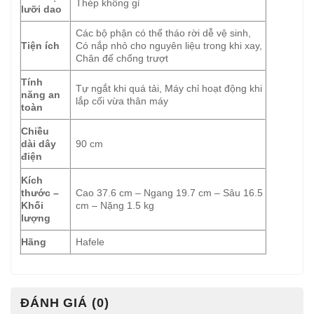
Thép không gỉ
lưỡi dao
Các bộ phận có thể tháo rời dễ vệ sinh,
Tiện ích
Có nắp nhỏ cho nguyên liệu trong khi xay,
Chân đế chống trượt
Tính
Tự ngắt khi quá tải, Máy chỉ hoạt động khi
năng an
lắp cối vừa thân máy
toàn
Chiều
dài dây
90 cm
điện
Kích
thước –
Cao 37.6 cm – Ngang 19.7 cm – Sâu 16.5
Khối
cm – Nặng 1.5 kg
lượng
Hãng
Hafele
ĐÁNH GIÁ (0)