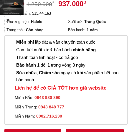
Giá
Giá
937.000
₫
₫
1.250.000
gốc
hiện
Mã sản phẩm:
535.44.163
là:
tại
✕
1.250.000₫.
là:
Thương hiệu:
Hafele
Xuất xứ:
Trung Quốc
937.000₫.
Trạng thái:
Còn hàng
Bảo hành:
1 năm
Miễn phí
lắp đặt & vận chuyển toàn quốc
Cam kết xuất xứ & bảo hành
chính hãng
Thanh toán linh hoạt - có trả góp
Bảo hành
1 đổi 1 trong vòng 3 ngày
Sửa chữa, Chăm sóc
ngay cả khi sản phẩm hết hạn
bảo hành.
Liên hệ để có
GIÁ TỐT
hơn giá website
Miền Bắc:
0943 980 890
Miền Trung:
0943 848 777
Miền Nam:
0902.716.230