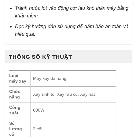
Tránh nước lọt vào động cơ; lau khô thân máy bằng
khăn mềm.
Đọc kỹ hướng dẫn sử dụng để đảm bảo an toàn và
hiệu quả.
THÔNG SỐ KỸ THUẬT
Loại
Máy xay đa năng
máy xay
Chức
Xay sinh tố, Xay rau củ, Xay hạt
năng
Công
600W
suất
Số
lượng
2 cối
cối