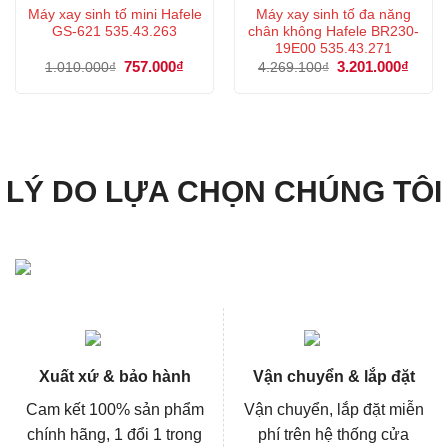
Máy xay sinh tố mini Hafele
Máy xay sinh tố đa năng
GS-621 535.43.263
chân không Hafele BR230-
19E00 535.43.271
Giá
757.000
₫
Giá
Giá
3.201.000
₫
Giá
1.010.000
₫
4.269.100
₫
gốc
hiện
gốc
hiện
là:
tại
là:
tại
1.010.000₫.
là:
4.269.100₫.
là:
757.000₫.
3.201
LÝ DO LỰA CHỌN CHÚNG TÔI
Xuất xứ & bảo hành
Vận chuyển & lắp đặt
Cam kết 100% sản phẩm
Vận chuyển, lắp đặt miễn
chính hãng, 1 đổi 1 trong
phí trên hệ thống cửa