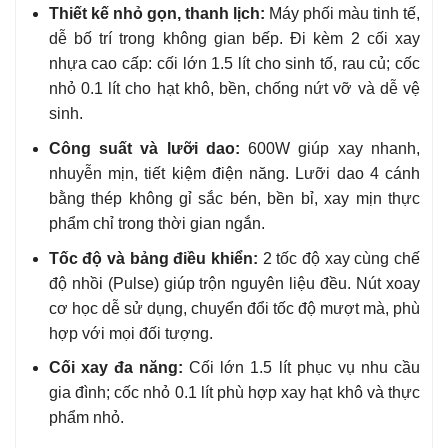
Thiết kế nhỏ gọn, thanh lịch:
Máy phối màu tinh tế,
dễ bố trí trong không gian bếp. Đi kèm 2 cối xay
nhựa cao cấp: cối lớn 1.5 lít cho sinh tố, rau củ; cốc
nhỏ 0.1 lít cho hạt khô, bền, chống nứt vỡ và dễ vệ
sinh.
Công suất và lưỡi dao:
600W giúp xay nhanh,
nhuyễn mịn, tiết kiệm điện năng. Lưỡi dao 4 cánh
bằng thép không gỉ sắc bén, bền bỉ, xay mịn thực
phẩm chỉ trong thời gian ngắn.
Tốc độ và bảng điều khiển:
2 tốc độ xay cùng chế
độ nhồi (Pulse) giúp trộn nguyên liệu đều. Nút xoay
cơ học dễ sử dụng, chuyển đổi tốc độ mượt mà, phù
hợp với mọi đối tượng.
Cối xay đa năng:
Cối lớn 1.5 lít phục vụ nhu cầu
gia đình; cốc nhỏ 0.1 lít phù hợp xay hạt khô và thực
phẩm nhỏ.