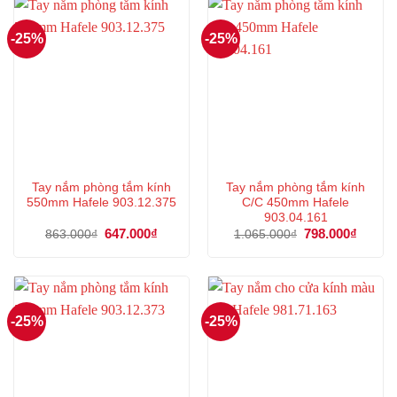
-25%
-25%
Tay nắm phòng tắm kính
Tay nắm phòng tắm kính
550mm Hafele 903.12.375
C/C 450mm Hafele
903.04.161
Giá
647.000
₫
Giá
Giá
798.000
₫
Giá
863.000
₫
1.065.000
₫
gốc
hiện
gốc
hiện
là:
tại
là:
tại
863.000₫.
là:
1.065.000₫.
là:
647.000₫.
798.00
-25%
-25%