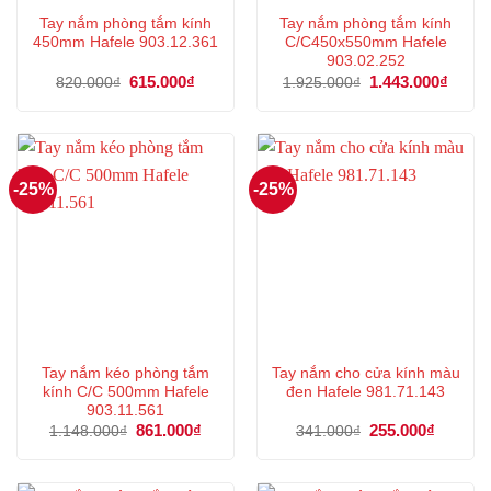
Tay nắm phòng tắm kính
Tay nắm phòng tắm kính
450mm Hafele 903.12.361
C/C450x550mm Hafele
903.02.252
Giá
615.000
₫
Giá
Giá
1.443.000
₫
Giá
820.000
₫
1.925.000
₫
gốc
hiện
gốc
hiện
là:
tại
là:
tại
820.000₫.
là:
1.925.000₫.
là:
615.000₫.
1.443
-25%
-25%
Tay nắm kéo phòng tắm
Tay nắm cho cửa kính màu
kính C/C 500mm Hafele
đen Hafele 981.71.143
903.11.561
Giá
861.000
₫
Giá
Giá
255.000
₫
Giá
1.148.000
₫
341.000
₫
gốc
hiện
gốc
hiện
là:
tại
là:
tại
1.148.000₫.
là:
341.000₫.
là:
861.000₫.
255.000