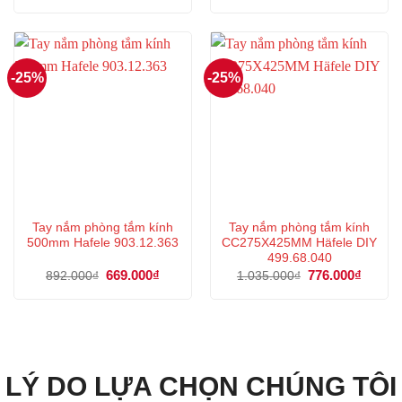
là:
tại
là:
tại
937.000₫.
là:
1.180.000₫.
là:
702.000₫.
885.00
-25%
-25%
Tay nắm phòng tắm kính
Tay nắm phòng tắm kính
500mm Hafele 903.12.363
CC275X425MM Häfele DIY
499.68.040
Giá
669.000
₫
Giá
Giá
776.000
₫
Giá
892.000
₫
1.035.000
₫
gốc
hiện
gốc
hiện
là:
tại
là:
tại
892.000₫.
là:
1.035.000₫.
là:
669.000₫.
776.00
LÝ DO LỰA CHỌN CHÚNG TÔI