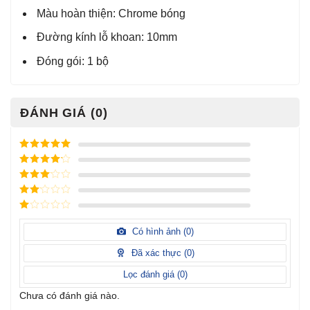
Màu hoàn thiện: Chrome bóng
Đường kính lỗ khoan: 10mm
Đóng gói: 1 bộ
ĐÁNH GIÁ (0)
Được xếp
hạng
5
5
Được xếp
sao
hạng
4
5
Được
sao
xếp
Được
hạng
3
xếp
5 sao
Được
hạng
xếp
Có hình ảnh (
0
)
2
5
hạng
sao
1
Đã xác thực (
0
)
5
sao
Lọc đánh giá (
0
)
Chưa có đánh giá nào.