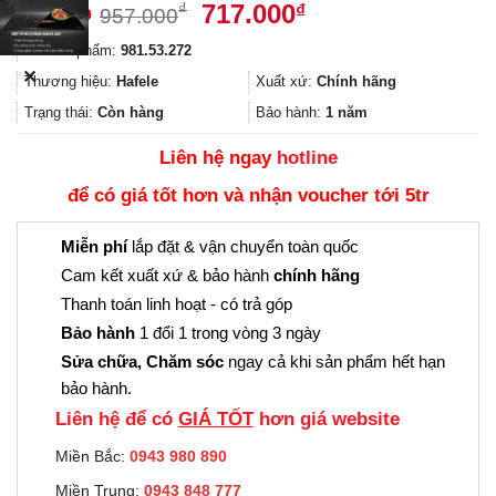
Giá
Giá
717.000
₫
₫
957.000
gốc
hiện
Mã sản phẩm:
981.53.272
là:
tại
✕
957.000₫.
là:
Thương hiệu:
Hafele
Xuất xứ:
Chính hãng
717.000₫.
Trạng thái:
Còn hàng
Bảo hành:
1 năm
Liên hệ ngay
hotline
để có giá tốt hơn và nhận voucher tới 5tr
Miễn phí
lắp đặt & vận chuyển toàn quốc
Cam kết xuất xứ & bảo hành
chính hãng
Thanh toán linh hoạt - có trả góp
Bảo hành
1 đổi 1 trong vòng 3 ngày
Sửa chữa, Chăm sóc
ngay cả khi sản phẩm hết hạn
bảo hành.
Liên hệ để có
GIÁ TỐT
hơn giá website
Miền Bắc:
0943 980 890
Miền Trung:
0943 848 777