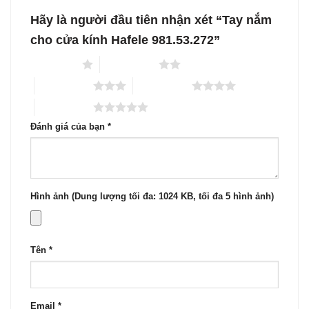
Hãy là người đầu tiên nhận xét “Tay nắm
cho cửa kính Hafele 981.53.272”
1 trên 5 sao
2 trên 5 sao
3 trên 5 sao
4 trên 5 sao
5 trên 5 sao
Đánh giá của bạn
*
Hình ảnh (Dung lượng tối đa: 1024 KB, tối đa 5 hình ảnh)
Tên
*
Email
*