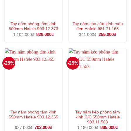
Tay nắm phòng tắm kính
Tay nắm cho cửa kính màu
500mm Hafele 903.12.373
đen Hafele 981.71.163
Giá
828.000
₫
Giá
Giá
255.000
₫
Giá
1.104.000
₫
341.000
₫
gốc
hiện
gốc
hiện
là:
tại
là:
tại
1.104.000₫.
là:
341.000₫.
là:
828.000₫.
255.000
-25%
-25%
Tay nắm phòng tắm kính
Tay nắm kéo phòng tắm
550mm Hafele 903.12.365
kính C/C 550mm Hafele
903.11.563
Giá
702.000
₫
Giá
Giá
885.000
₫
Giá
937.000
₫
1.180.000
₫
gốc
hiện
gốc
hiện