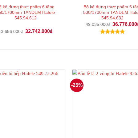
ộ kệ đựng thực phẩm 6 tầng
Bộ kệ đựng thực phẩm 6 tầ
50/1700mm TANDEM Hafele
500/1700mm TANDEM Hafe
545.94.612
545.94.632
Giá
36.776.000
49.035.000
₫
gốc
Giá
Giá
32.742.000
₫
43.656.000
₫
là:
gốc
hiện
49.035.000₫.
Được xếp
là:
tại
43.656.000₫.
là:
hạng
5.00
32.742.000₫.
5 sao
-25%