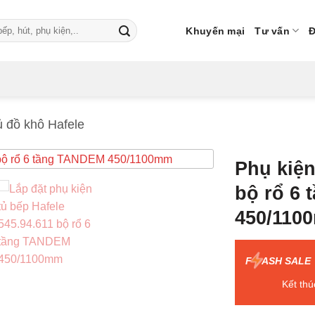
Khuyến mại
Tư vấn
Đ
ủ đồ khô Hafele
Phụ kiện
bộ rổ 6
450/110
F
ASH SALE
Kết thú