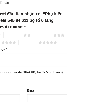
iá nào.
ười đầu tiên nhận xét “Phụ kiện
ele 545.94.611 bộ rổ 6 tầng
450/1100mm”
2 trên 5 sao
3 trên 5 sao
o
5 trên 5 sao
 bạn
*
g lượng tối đa: 1024 KB, tối đa 5 hình ảnh)
Email
*