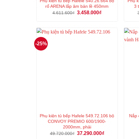
Phụ kiện tủ bếp Hafele 540.26.664 bộ
Phụ k
rổ ARENA lắp âm bản lề 450mm
3
Giá
Giá
3.458.000
₫
4.611.600
₫
gốc
hiện
là:
tại
4.611.600₫.
là:
3.458.000₫.
-25%
Phụ kiện tủ bếp Hafele 549.72.106 bộ
Nắp 
CONVOY PREMIO 600/1900-
2000mm, phải
Giá
Giá
37.290.000
₫
49.720.000
₫
gốc
hiện