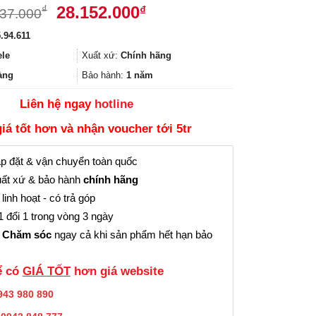
Giá
Giá
28.152.000
₫
₫
537.000
gốc
hiện
.94.611
là:
tại
37.537.000₫.
là:
ele
Xuất xứ:
Chính hãng
28.152.000₫.
àng
Bảo hành:
1 năm
Liên hệ ngay
hotline
giá tốt hơn và nhận voucher tới 5tr
p đặt & vận chuyển toàn quốc
ất xứ & bảo hành
chính hãng
linh hoạt - có trả góp
 đổi 1 trong vòng 3 ngày
 Chăm sóc
ngay cả khi sản phẩm hết hạn bảo
̉ có
GIÁ TỐT
hơn giá website
943 980 890