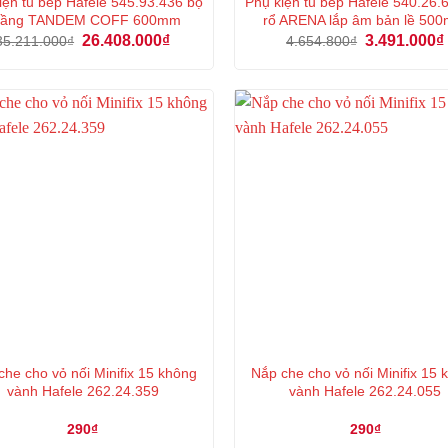
iện tủ bếp Hafele 545.93.436 bộ
Phụ kiện tủ bếp Hafele 540.26.
 tầng TANDEM COFF 600mm
rổ ARENA lắp âm bản lề 50
Giá
Giá
Giá
26.408.000
₫
3.491.000
₫
35.211.000
₫
4.654.800
₫
gốc
hiện
gốc
là:
tại
là:
35.211.000₫.
là:
4.654.800₫.
26.408.000₫.
che cho vỏ nối Minifix 15 không
Nắp che cho vỏ nối Minifix 15
vành Hafele 262.24.359
vành Hafele 262.24.055
290
₫
290
₫