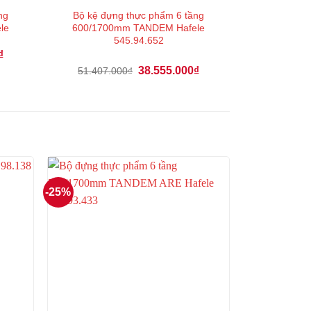
ng
Bộ kệ đựng thực phẩm 6 tầng
le
600/1700mm TANDEM Hafele
545.94.652
Giá
₫
hiện
Giá
Giá
38.555.000
₫
51.407.000
₫
tại
gốc
hiện
là:
là:
tại
36.776.000₫.
51.407.000₫.
là:
38.555.000₫.
-25%