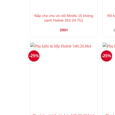
Nắp che cho vỏ nối Minifix 15 không
Rổ k
vành Hafele 262.24.751
290
₫
-25%
-25%