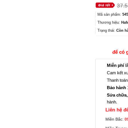
37.
Mã sản phẩm:
545
Thương hiệu:
Haf
Trạng thái:
Còn h
để có 
Miễn phí
lắ
Cam kết xu
Thanh toán 
Bảo hành
1
Sửa chữa,
hành.
Liên hệ đê
Miền Bắc:
0