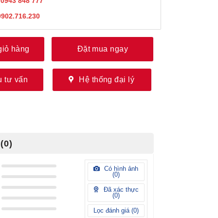
:
0943 848 777
0902.716.230
giỏ hàng
Đặt mua ngay
 tư vấn
Hệ thống đại lý
(0)
Có hình ảnh
(
0
)
Đã xác thực
(
0
)
Lọc đánh giá (
0
)