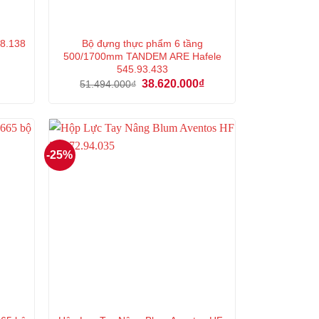
Bộ đựng thực phẩm 6 tầng
.98.138
500/1700mm TANDEM ARE Hafele
545.93.433
á
Giá
Giá
38.620.000
₫
51.494.000
₫
ện
gốc
hiện
là:
tại
51.494.000₫.
là:
7.000₫.
38.620.000₫.
-25%