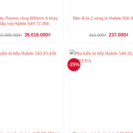
éo Premio rộng 600mm 4 khay
Bản lề lá 2 vòng bi Hafele 926
lắp trái Hafele 549.72.266
Giá
Giá
Giá
Gi
38.016.000
₫
237.000
₫
50.688.000
₫
316.000
₫
gốc
hiện
gốc
hi
là:
tại
là:
tại
50.688.000₫.
là:
316.000₫.
là:
38.016.000₫.
23
-25%