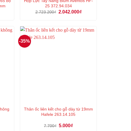
665 bộ
Hộp Lực Tay Nâng Blum Aventos HF-
0mm
25 372.94.034
Giá
Giá
Giá
2.042.000
₫
2.723.200
₫
hiện
gốc
hiện
tại
là:
tại
là:
2.723.200₫.
là:
3.491.000₫.
2.042.000₫.
-35%
 không
Thân ốc liên kết cho gỗ dày từ 19mm
Hafele 263.14.105
Giá
Giá
5.000
₫
7.700
₫
gốc
hiện