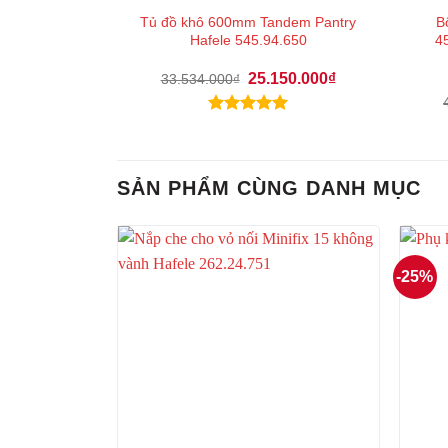
Tủ đồ khô 600mm Tandem Pantry
B
Hafele 545.94.650
4
Giá
Giá
25.150.000
₫
33.534.000
₫
gốc
hiện
là:
tại
33.534.000₫.
là:
Được xếp
25.150.000₫.
hạng
5.00
5 sao
SẢN PHẨM CÙNG DANH MỤC
-25%