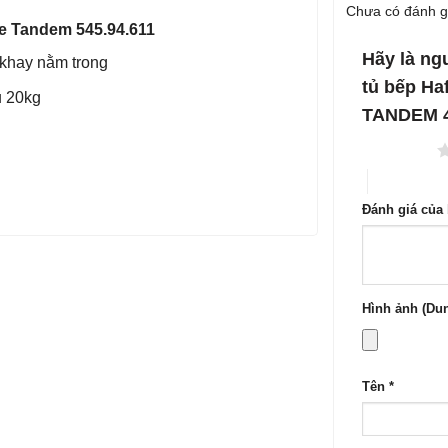
Được
hạng
Chưa có đánh g
xếp
2
5
le Tandem 545.94.611
hạng
sao
1
5
Hãy là ng
6 khay nằm trong
sao
tủ bếp Haf
ủ 20kg
TANDEM 
1 trên 5 sao
4 trên 5 sa
Đánh giá của
Hình ảnh (Dun
Tên
*