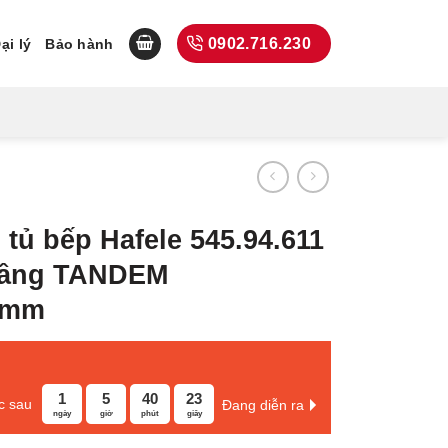
0902.716.230
ại lý
Bảo hành
 tủ bếp Hafele 545.94.611
 tầng TANDEM
0mm
1
5
40
22
c sau
Đang diễn ra
ngày
giờ
phút
giây