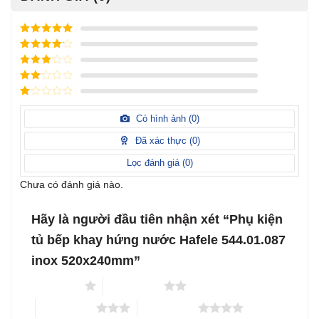
Được xếp
hạng
5
5
Được xếp
sao
hạng
4
5
Được
sao
xếp
Được
hạng
3
xếp
5 sao
Được
hạng
xếp
Có hình ảnh (
0
)
2
5
hạng
sao
1
Đã xác thực (
0
)
5
sao
Lọc đánh giá (
0
)
Chưa có đánh giá nào.
Hãy là người đầu tiên nhận xét “Phụ kiện
tủ bếp khay hứng nước Hafele 544.01.087
inox 520x240mm”
1 trên 5 sao
2 trên 5 sao
3 trên 5 sao
4 trên 5 sao