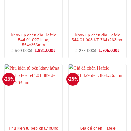
Khay up chén đĩa Hafele
Khay up chén đĩa Hafele
544.01.027 inox,
544.01.008 KT 764x263mm
564x263mm
Giá
1.881.000
₫
Giá
Giá
1.705.000
₫
Giá
2.509.000
₫
2.274.000
₫
gốc
hiện
gốc
hiện
là:
tại
là:
tại
2.509.000₫.
là:
2.274.000₫.
là:
1.881.000₫.
1.705
-25%
-25%
Phụ kiện tủ bếp khay hứng
Giá để chén Hafele