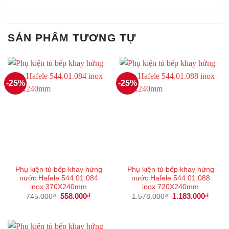
SẢN PHẨM TƯƠNG TỰ
-25%
-25%
Phụ kiện tủ bếp khay hứng
Phụ kiện tủ bếp khay hứng
nước Hafele 544.01.084
nước Hafele 544.01.088
inox 370X240mm
inox 720X240mm
Giá
558.000
₫
Giá
Giá
1.183.000
₫
Giá
745.000
₫
1.578.000
₫
gốc
hiện
gốc
hiện
là:
tại
là:
tại
745.000₫.
là:
1.578.000₫.
là:
558.000₫.
1.183