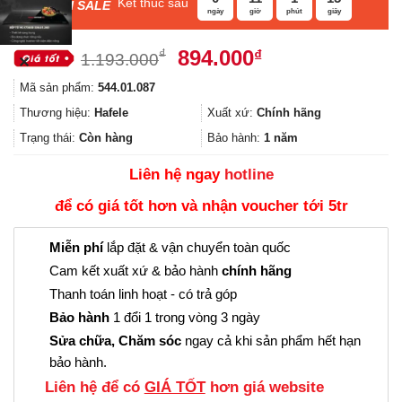
Kết thúc sau
F
ASH SALE
ngày
giờ
phút
giây
Giá
Giá
894.000
₫
₫
1.193.000
✕
gốc
hiện
Mã sản phẩm:
544.01.087
là:
tại
1.193.000₫.
là:
Thương hiệu:
Hafele
Xuất xứ:
Chính hãng
894.000₫.
Trạng thái:
Còn hàng
Bảo hành:
1 năm
Liên hệ ngay
hotline
để có giá tốt hơn và nhận voucher tới 5tr
Miễn phí
lắp đặt & vận chuyển toàn quốc
Cam kết xuất xứ & bảo hành
chính hãng
Thanh toán linh hoạt - có trả góp
Bảo hành
1 đổi 1 trong vòng 3 ngày
Sửa chữa, Chăm sóc
ngay cả khi sản phẩm hết hạn
bảo hành.
Liên hệ để có
GIÁ TỐT
hơn giá website