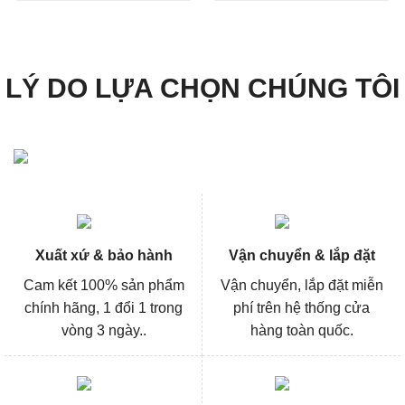
1.577.000₫.
là:
2.907.000₫.
là:
1.182.000₫.
2.180
LÝ DO LỰA CHỌN CHÚNG TÔI
Xuất xứ & bảo hành
Vận chuyển & lắp đặt
Cam kết 100% sản phẩm
Vận chuyển, lắp đặt miễn
chính hãng, 1 đổi 1 trong
phí trên hệ thống cửa
vòng 3 ngày..
hàng toàn quốc.