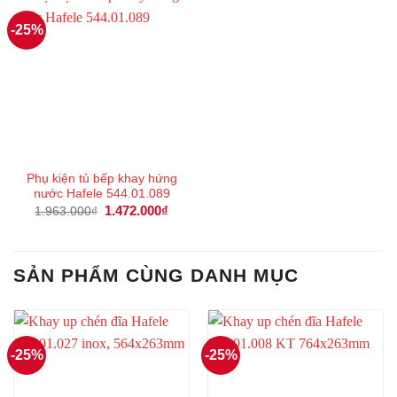
-25%
Phụ kiện tủ bếp khay hứng
nước Hafele 544.01.089
Giá
1.472.000
₫
Giá
1.963.000
₫
gốc
hiện
là:
tại
1.963.000₫.
là:
1.472.000₫.
SẢN PHẨM CÙNG DANH MỤC
-25%
-25%