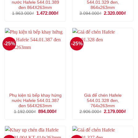
nước Hafele 544.01.389
544.01.329 đen,
đen 864X263mm
864x263mm
Giá
1.472.000
₫
Giá
Giá
2.320.000
₫
Giá
1.963.000
₫
3.094.000
₫
gốc
hiện
gốc
hiện
là:
tại
là:
tại
1.963.000₫.
là:
3.094.000₫.
là:
1.472.000₫.
2.320
-25%
-25%
Phụ kiện tủ bếp khay hứng
Giá để chén Hafele
nước Hafele 544.01.387
544.01.328 đen,
đen 564X263mm
764x263mm
Giá
894.000
₫
Giá
Giá
2.179.000
₫
Giá
1.192.000
₫
2.906.000
₫
gốc
hiện
gốc
hiện
là:
tại
là:
tại
1.192.000₫.
là:
2.906.000₫.
là:
894.000₫.
2.179