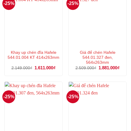
-25%
-25%
Khay up chén đĩa Hafele
Giá để chén Hafele
544.01.004 KT 414x263mm
544.01.327 đen,
564x263mm
Giá
1.611.000
₫
Giá
Giá
1.881.000
₫
Giá
2.149.000
₫
2.509.000
₫
gốc
hiện
gốc
hiện
là:
tại
là:
tại
2.149.000₫.
là:
2.509.000₫.
là:
1.611.000₫.
1.881
-25%
-25%