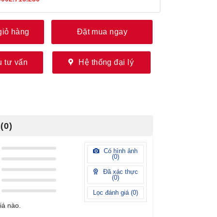
giỏ hàng
Đặt mua ngay
 tư vấn
Hệ thống đại lý
(0)
Có hình ảnh
(
0
)
Đã xác thực
(
0
)
Lọc đánh giá (
0
)
iá nào.