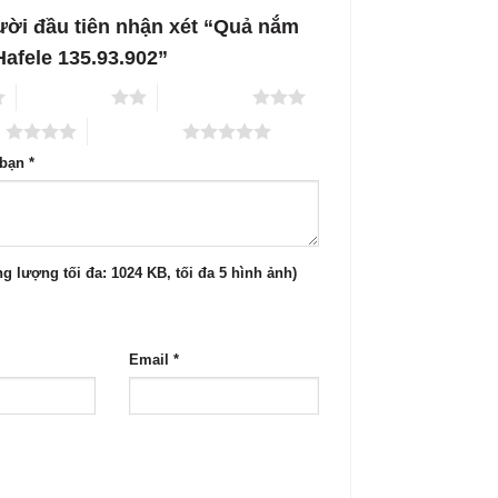
ười đầu tiên nhận xét “Quả nắm
afele 135.93.902”
2 trên 5 sao
3 trên 5 sao
o
5 trên 5 sao
 bạn
*
g lượng tối đa: 1024 KB, tối đa 5 hình ảnh)
Email
*