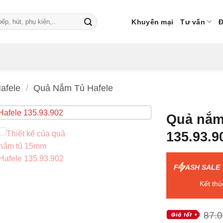
Khuyến mại
Tư vấn
Đ
afele
/
Quả Nắm Tủ Hafele
Quả nắm
135.93.9
F
ASH SALE
Kết thú
87.