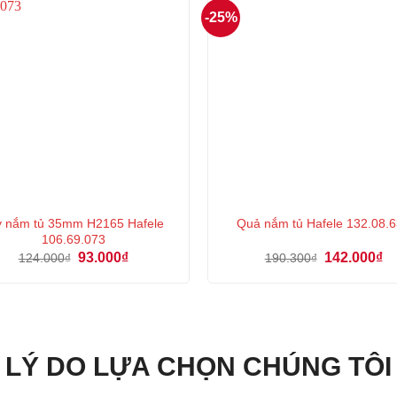
-25%
y nắm tủ 35mm H2165 Hafele
Quả nắm tủ Hafele 132.08.
106.69.073
Giá
Giá
Giá
Gi
93.000
₫
142.000
₫
124.000
₫
190.300
₫
gốc
hiện
gốc
hi
là:
tại
là:
tại
124.000₫.
là:
190.300₫.
là:
93.000₫.
14
LÝ DO LỰA CHỌN CHÚNG TÔI