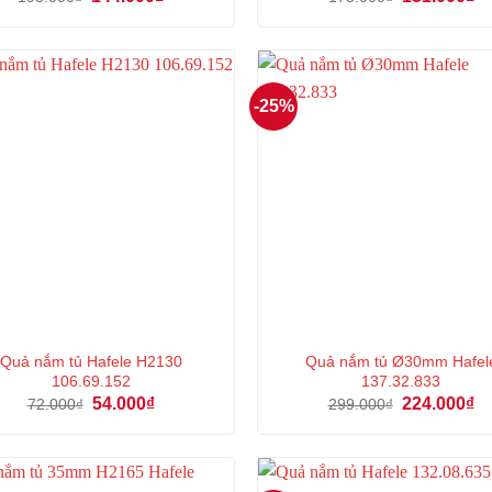
gốc
hiện
gốc
hi
là:
tại
là:
tại
193.000₫.
là:
175.000₫.
là:
144.000₫.
13
-25%
Quả nắm tủ Hafele H2130
Quả nắm tủ Ø30mm Hafel
106.69.152
137.32.833
Giá
Giá
Giá
Gi
54.000
₫
224.000
₫
72.000
₫
299.000
₫
gốc
hiện
gốc
hi
là:
tại
là:
tại
72.000₫.
là:
299.000₫.
là:
54.000₫.
22