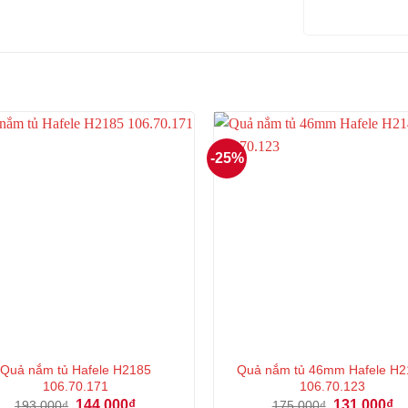
-25%
Quả nắm tủ Hafele H2185
Quả nắm tủ 46mm Hafele H2
106.70.171
106.70.123
Giá
Giá
Giá
Gi
144.000
₫
131.000
₫
193.000
₫
175.000
₫