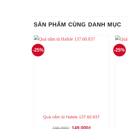
SẢN PHẨM CÙNG DANH MỤC
-25%
-25%
Quả nắm tủ Hafele 137.60.837
Giá
Giá
149.000
₫
199.000
₫