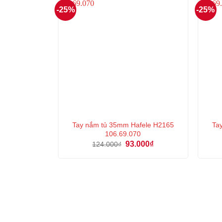
-25%
-25%
Tay nắm tủ 35mm Hafele H2165
Ta
106.69.070
Giá
Giá
93.000
₫
124.000
₫
gốc
hiện
là:
tại
124.000₫.
là:
93.000₫.