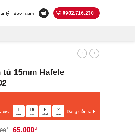
0902.716.230
ại lý
Bảo hành
 tủ 15mm Hafele
02
1
19
5
1
c sau
Đang diễn ra
ngày
giờ
phút
giây
Giá
Giá
65.000
₫
₫
000