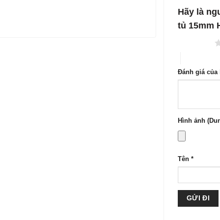
1
5
Hãy là ng
sao
tủ 15mm H
1 trên 5 sao
4 trên 5 sa
Đánh giá của
Hình ảnh (Dun
Tên
*