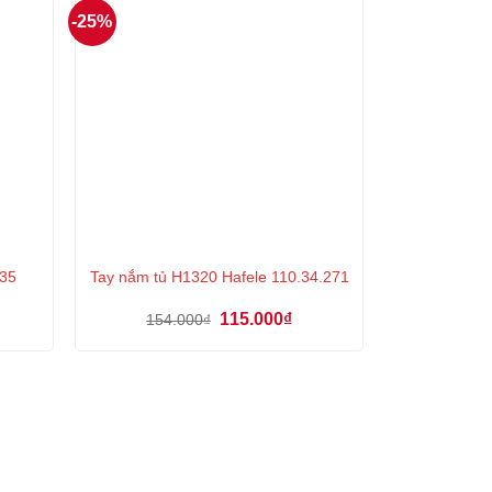
-25%
635
Tay nắm tủ H1320 Hafele 110.34.271
á
Giá
Giá
115.000
₫
154.000
₫
ện
gốc
hiện
là:
tại
154.000₫.
là:
2.000₫.
115.000₫.