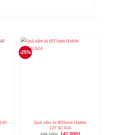
-25%
140
Quả nắm tủ Ø25mm Hafele
137.32.824
á
Giá
Giá
141.000
₫
188.100
₫