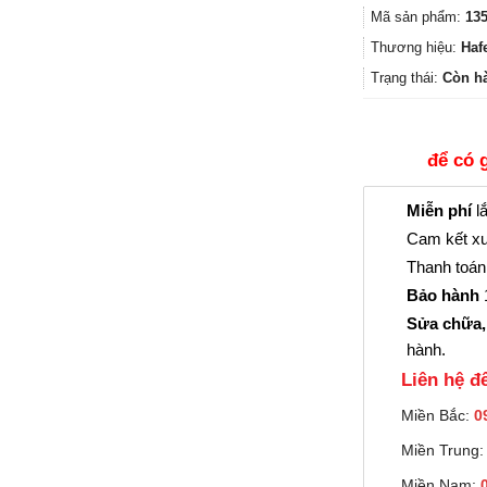
Mã sản phẩm:
135
Thương hiệu:
Haf
Trạng thái:
Còn h
để có 
Miễn phí
lắ
Cam kết xu
Thanh toán 
Bảo hành
1
Sửa chữa,
hành.
Liên hệ đê
Miền Bắc:
0
Miền Trung
Miền Nam: