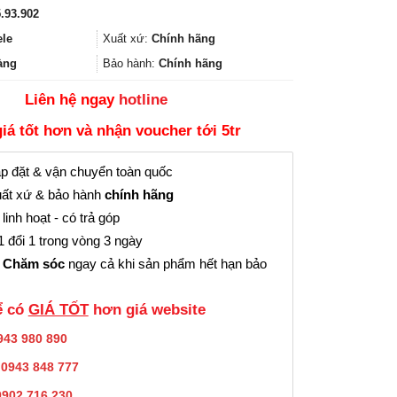
gốc
hiện
.93.902
là:
tại
87.000₫.
là:
ele
Xuất xứ:
Chính hãng
65.000₫.
àng
Bảo hành:
Chính hãng
Liên hệ ngay
hotline
giá tốt hơn và nhận voucher tới 5tr
p đặt & vận chuyển toàn quốc
ất xứ & bảo hành
chính hãng
linh hoạt - có trả góp
 đổi 1 trong vòng 3 ngày
 Chăm sóc
ngay cả khi sản phẩm hết hạn bảo
̉ có
GIÁ TỐT
hơn giá website
943 980 890
:
0943 848 777
0902.716.230