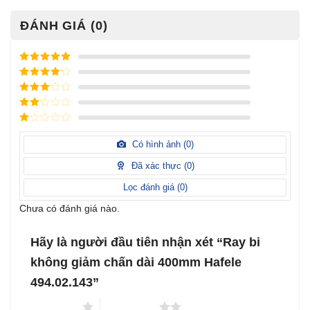
ĐÁNH GIÁ (0)
Được xếp
hạng
5
5
Được xếp
sao
hạng
4
5
Được
sao
xếp
Được
hạng
3
xếp
5 sao
Được
hạng
xếp
Có hình ảnh (
0
)
2
5
hạng
sao
1
Đã xác thực (
0
)
5
sao
Lọc đánh giá (
0
)
Chưa có đánh giá nào.
Hãy là người đầu tiên nhận xét “Ray bi
không giảm chấn dài 400mm Hafele
494.02.143”
1 trên 5 sao
2 trên 5 sao