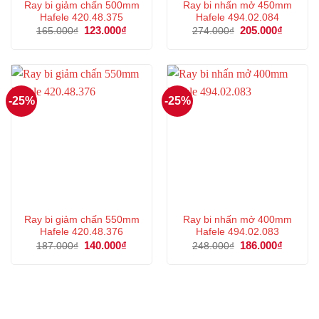
Ray bi giảm chấn 500mm
Ray bi nhấn mở 450mm
Hafele 420.48.375
Hafele 494.02.084
Giá
123.000
₫
Giá
Giá
205.000
₫
Giá
165.000
₫
274.000
₫
gốc
hiện
gốc
hiện
là:
tại
là:
tại
165.000₫.
là:
274.000₫.
là:
123.000₫.
205.000
-25%
-25%
Ray bi giảm chấn 550mm
Ray bi nhấn mở 400mm
Hafele 420.48.376
Hafele 494.02.083
Giá
140.000
₫
Giá
Giá
186.000
₫
Giá
187.000
₫
248.000
₫
gốc
hiện
gốc
hiện
là:
tại
là:
tại
187.000₫.
là:
248.000₫.
là:
140.000₫.
186.000