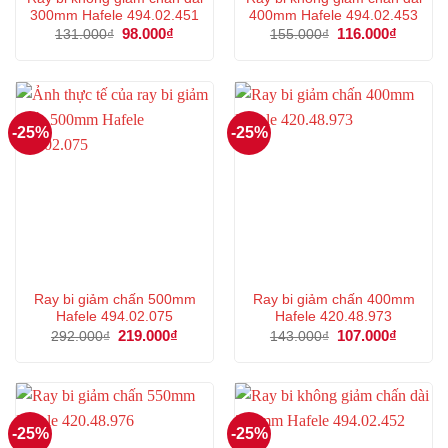
300mm Hafele 494.02.451
400mm Hafele 494.02.453
Giá
98.000
₫
Giá
Giá
116.000
₫
Giá
131.000
₫
155.000
₫
gốc
hiện
gốc
hiện
là:
tại
là:
tại
131.000₫.
là:
155.000₫.
là:
98.000₫.
116.000
-25%
-25%
Ray bi giảm chấn 500mm
Ray bi giảm chấn 400mm
Hafele 494.02.075
Hafele 420.48.973
Giá
219.000
₫
Giá
Giá
107.000
₫
Giá
292.000
₫
143.000
₫
gốc
hiện
gốc
hiện
là:
tại
là:
tại
292.000₫.
là:
143.000₫.
là:
219.000₫.
107.000
-25%
-25%