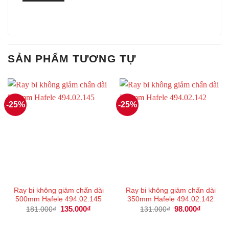
SẢN PHẨM TƯƠNG TỰ
-25%
-25%
Ray bi không giảm chấn dài
Ray bi không giảm chấn dài
500mm Hafele 494.02.145
350mm Hafele 494.02.142
Giá
135.000
₫
Giá
Giá
98.000
₫
Giá
181.000
₫
131.000
₫
gốc
hiện
gốc
hiện
là:
tại
là:
tại
181.000₫.
là:
131.000₫.
là: