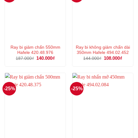
Ray bi giảm chấn 550mm
Ray bi không giảm chấn dài
Hafele 420.48.976
350mm Hafele 494.02.452
Giá
140.000
₫
Giá
Giá
108.000
₫
Giá
187.000
₫
144.000
₫
gốc
hiện
gốc
hiện
là:
tại
là:
tại
187.000₫.
là:
144.000₫.
là:
140.000₫.
108.000
-25%
-25%