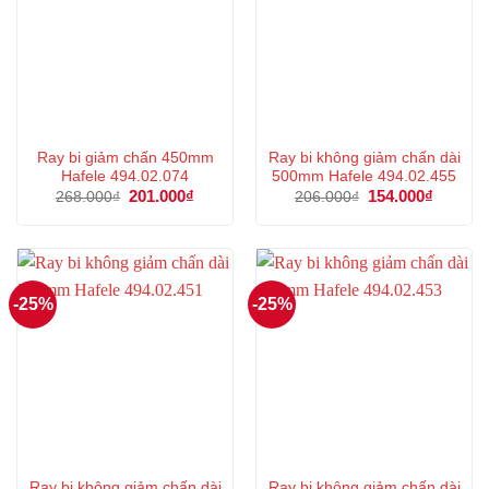
Ray bi giảm chấn 450mm
Ray bi không giảm chấn dài
Hafele 494.02.074
500mm Hafele 494.02.455
Giá
201.000
₫
Giá
Giá
154.000
₫
Giá
268.000
₫
206.000
₫
gốc
hiện
gốc
hiện
là:
tại
là:
tại
268.000₫.
là:
206.000₫.
là:
201.000₫.
154.000
-25%
-25%
Ray bi không giảm chấn dài
Ray bi không giảm chấn dài