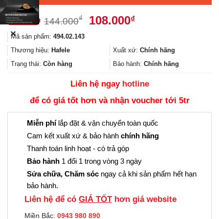
Giá
Giá
108.000
₫
₫
144.000
gốc
hiện
✕
Mã sản phẩm:
494.02.143
là:
tại
144.000₫.
là:
Thương hiệu:
Hafele
Xuất xứ:
Chính hãng
108.000₫.
Trạng thái:
Còn hàng
Bảo hành:
Chính hãng
Liên hệ ngay
hotline
để có giá tốt hơn và nhận voucher tới 5tr
Miễn phí
lắp đặt & vận chuyển toàn quốc
Cam kết xuất xứ & bảo hành
chính hãng
Thanh toán linh hoạt - có trả góp
Bảo hành
1 đổi 1 trong vòng 3 ngày
Sửa chữa, Chăm sóc
ngay cả khi sản phẩm hết hạn
bảo hành.
Liên hệ để có
GIÁ TỐT
hơn giá website
Miền Bắc:
0943 980 890