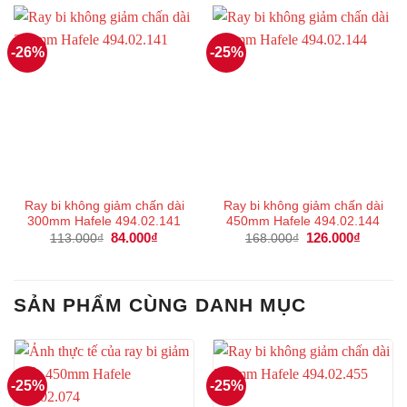
135.000₫.
98.000₫.
-26%
-25%
Ray bi không giảm chấn dài
Ray bi không giảm chấn dài
300mm Hafele 494.02.141
450mm Hafele 494.02.144
Giá
84.000
₫
Giá
Giá
126.000
₫
Giá
113.000
₫
168.000
₫
gốc
hiện
gốc
hiện
là:
tại
là:
tại
113.000₫.
là:
168.000₫.
là:
84.000₫.
126.000
SẢN PHẨM CÙNG DANH MỤC
-25%
-25%