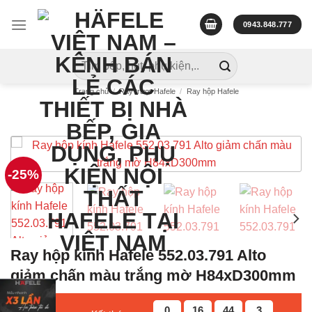
Skip
to
0943.848.777
content
Tìm
kiếm:
Trang chủ
/
Ray trượt Hafele
/
Ray hộp Hafele
-25%
Ray hộp kính Hafele 552.03.791 Alto
giảm chấn màu trắng mờ H84xD300mm
0
16
44
2