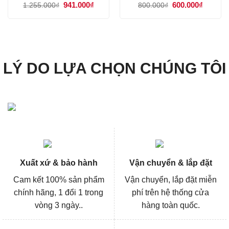
Giá
941.000
₫
Giá
Giá
600.000
₫
Giá
1.255.000
₫
800.000
₫
gốc
hiện
gốc
hiện
là:
tại
là:
tại
1.255.000₫.
là:
800.000₫.
là:
941.000₫.
600.000
LÝ DO LỰA CHỌN CHÚNG TÔI
Xuất xứ & bảo hành
Vận chuyển & lắp đặt
Cam kết 100% sản phẩm
Vận chuyển, lắp đặt miễn
chính hãng, 1 đổi 1 trong
phí trên hệ thống cửa
vòng 3 ngày..
hàng toàn quốc.