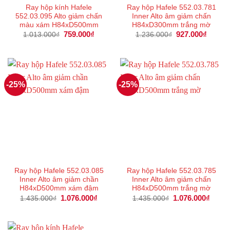
Ray hộp kính Hafele
Ray hộp Hafele 552.03.781
552.03.095 Alto giảm chấn
Inner Alto âm giảm chấn
màu xám H84xD500mm
H84xD300mm trắng mờ
Giá
759.000
₫
Giá
Giá
927.000
₫
Giá
1.013.000
₫
1.236.000
₫
gốc
hiện
gốc
hiện
là:
tại
là:
tại
1.013.000₫.
là:
1.236.000₫.
là:
759.000₫.
927.00
-25%
-25%
Ray hộp Hafele 552.03.085
Ray hộp Hafele 552.03.785
Inner Alto âm giảm chần
Inner Alto âm giảm chấn
H84xD500mm xám đậm
H84xD500mm trắng mờ
Giá
1.076.000
₫
Giá
Giá
1.076.000
₫
Giá
1.435.000
₫
1.435.000
₫
gốc
hiện
gốc
hiện
là:
tại
là:
tại
1.435.000₫.
là:
1.435.000₫.
là:
1.076.000₫.
1.076