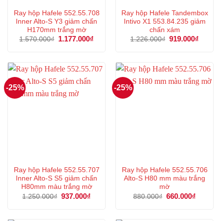
Ray hộp Hafele 552.55.708
Ray hộp Hafele Tandembox
Inner Alto-S Y3 giảm chấn
Intivo X1 553.84.235 giảm
H170mm trắng mờ
chấn xám
Giá
1.177.000
₫
Giá
Giá
919.000
₫
Giá
1.570.000
₫
1.226.000
₫
gốc
hiện
gốc
hiện
là:
tại
là:
tại
1.570.000₫.
là:
1.226.000₫.
là:
1.177.000₫.
919.00
-25%
-25%
Ray hộp Hafele 552.55.707
Ray hộp Hafele 552.55.706
Inner Alto-S S5 giảm chấn
Alto-S H80 mm màu trắng
H80mm màu trắng mờ
mờ
Giá
937.000
₫
Giá
Giá
660.000
₫
Giá
1.250.000
₫
880.000
₫
gốc
hiện
gốc
hiện
là:
tại
là:
tại
1.250.000₫.
là:
880.000₫.
là: