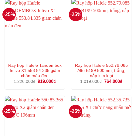
937.000₫.
660.000
-25%
-25%
Ray hộp Hafele Tandembox
Ray hộp Hafele 552.79.085
Intivo X1 553.84.335 giảm
Alto B199 500mm, trắng,
chấn màu đen
nắp kim loại
Giá
919.000
₫
Giá
Giá
764.000
₫
Giá
1.226.000
₫
1.019.000
₫
gốc
hiện
gốc
hiện
là:
tại
là:
tại
1.226.000₫.
là:
1.019.000₫.
là:
919.000₫.
764.00
-25%
-25%