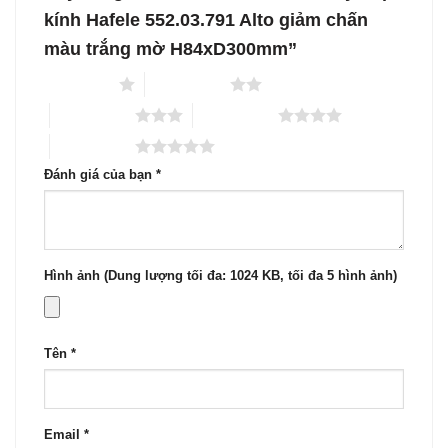
kính Hafele 552.03.791 Alto giảm chấn
màu trắng mờ H84xD300mm”
1 trên 5 sao
2 trên 5 sao
3 trên 5 sao
4 trên 5 sao
5 trên 5 sao
Đánh giá của bạn
*
Hình ảnh (Dung lượng tối đa: 1024 KB, tối đa 5 hình ảnh)
Tên
*
Email
*