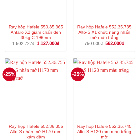
Ray hộp Hafele 550.85.365
Ray hộp Hafele 552.35.735
Antaro X2 giảm chấn đen
Alto-S X1 chức năng nhấn
30kg C 196mm
mở màu trắng
Giá
1.127.000
₫
Giá
Giá
562.000
₫
Giá
1.502.727
₫
750.000
₫
gốc
hiện
gốc
hiện
là:
tại
là:
tại
1.502.727₫.
là:
750.000₫.
là:
1.127.000₫.
562.000
-25%
-25%
Ray hộp Hafele 552.36.355
Ray hộp Hafele 552.35.745
Alto-S nhấn mở H170 mm
Alto-S H120 mm màu trắng
xám đậm
mờ