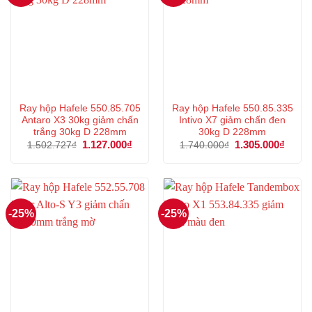
Ray hộp Hafele 550.85.705
Ray hộp Hafele 550.85.335
Antaro X3 30kg giảm chấn
Intivo X7 giảm chấn đen
trắng 30kg D 228mm
30kg D 228mm
Giá
1.127.000
₫
Giá
Giá
1.305.000
₫
Giá
1.502.727
₫
1.740.000
₫
gốc
hiện
gốc
hiện
là:
tại
là:
tại
1.502.727₫.
là:
1.740.000₫.
là:
1.127.000₫.
1.305
-25%
-25%