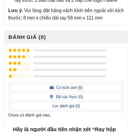
ray trượt. 2 bas mặt sau và 2 nắp che logo Hafele
Lưu ý
: Vui lòng đặt hàng vách kính bên ngoài với kích
thước: 8 mm x chiều dài ray 58 mm x 111 mm
ĐÁNH GIÁ (0)
Được xếp
hạng
5
5
Được xếp
sao
hạng
4
5
Được
sao
xếp
Được
hạng
3
xếp
5 sao
Được
hạng
xếp
Có hình ảnh (
0
)
2
5
hạng
sao
1
Đã xác thực (
0
)
5
sao
Lọc đánh giá (
0
)
Chưa có đánh giá nào.
Hãy là người đầu tiên nhận xét “Ray hộp