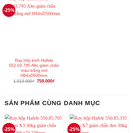
-25%
Ray hộp kính Hafele
552.03.795 Alto giảm chấn
màu trắng mờ
H84xD500mm
Giá
759.000
₫
Giá
1.013.000
₫
gốc
hiện
là:
tại
1.013.000₫.
là:
759.000₫.
SẢN PHẨM CÙNG DANH MỤC
-25%
-25%