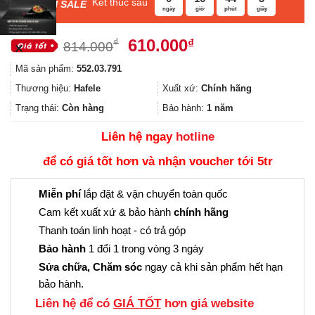
Kết thúc sau
F
ASH SALE
ngày
giờ
phút
giây
Giá
Giá
610.000
₫
₫
814.000
✕
gốc
hiện
Mã sản phẩm:
552.03.791
là:
tại
814.000₫.
là:
Thương hiệu:
Hafele
Xuất xứ:
Chính hãng
610.000₫.
Trạng thái:
Còn hàng
Bảo hành:
1 năm
Liên hệ ngay
hotline
để có giá tốt hơn và nhận voucher tới 5tr
Miễn phí
lắp đặt & vận chuyển toàn quốc
Cam kết xuất xứ & bảo hành
chính hãng
Thanh toán linh hoạt - có trả góp
Bảo hành
1 đổi 1 trong vòng 3 ngày
Sửa chữa, Chăm sóc
ngay cả khi sản phẩm hết hạn
bảo hành.
Liên hệ để có
GIÁ TỐT
hơn giá website