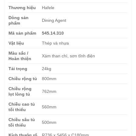
Thương hiệu
Hafele
Dòng sản
Dining Agent
phẩm
Mã sản phẩm
545.14.310
Vật liệu
Thép và nhựa
Màu sắc /
Xám than chì, sơn tĩnh điện
Hoàn thiện
Tải trọng
24kg
Chiều rộng tủ
800mm
Chiều rộng
762mm
lọt lòng tủ
Chiều cao tủ
560mm
tối thiểu
Chiều sâu tủ
500mm
tối thiểu
Kích thước rổ
R736 x S456 x C180mm