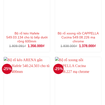
Bộ rổ kéo Hafele
Bộ rổ xoong nồi CAPPELLA
549.03.134 cho tủ bếp dưới
Cucina 549.08.226 mạ
rộng 600mm
chrome
Giá
1.356.000
₫
Giá
Giá
1.378.000
₫
Giá
1.809.091
₫
1.838.000
₫
gốc
hiện
gốc
hiện
là:
tại
là:
tại
1.809.091₫.
là:
1.838.000₫.
là:
1.356.000₫.
1.378
-25%
-25%