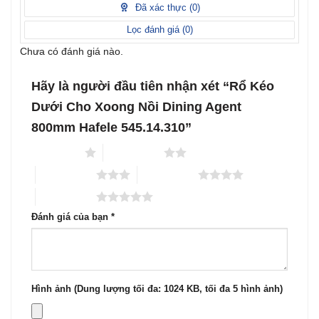
1
Đã xác thực (
0
)
5
sao
Lọc đánh giá (
0
)
Chưa có đánh giá nào.
Hãy là người đầu tiên nhận xét “Rổ Kéo
Dưới Cho Xoong Nồi Dining Agent
800mm Hafele 545.14.310”
1 trên 5 sao
2 trên 5 sao
3 trên 5 sao
4 trên 5 sao
5 trên 5 sao
Đánh giá của bạn
*
Hình ảnh (Dung lượng tối đa: 1024 KB, tối đa 5 hình ảnh)