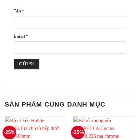
Tên
*
Email
*
SẢN PHẨM CÙNG DANH MỤC
-25%
-25%