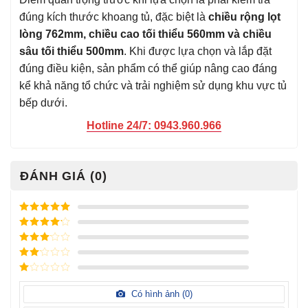
đúng kích thước khoang tủ, đặc biệt là
chiều rộng lọt
lòng 762mm, chiều cao tối thiểu 560mm và chiều
sâu tối thiểu 500mm
. Khi được lựa chọn và lắp đặt
đúng điều kiện, sản phẩm có thể giúp nâng cao đáng
kể khả năng tổ chức và trải nghiệm sử dụng khu vực tủ
bếp dưới.
Hotline 24/7: 0943.960.966
ĐÁNH GIÁ (0)
Được xếp
hạng
5
5
Được xếp
sao
hạng
4
5
Được
sao
xếp
Được
hạng
3
xếp
5 sao
Được
hạng
xếp
Có hình ảnh (
0
)
2
5
hạng
sao