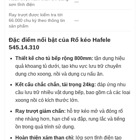
—
sơn tĩnh điện
Ray trượt được kiểm tra tới
66.000 chu kỳ theo thông tin
—
sản phẩm
Đặc điểm nổi bật của Rổ kéo Hafele
545.14.310
Thiết kế cho tủ bếp rộng 800mm:
tận dụng hiệu
quả khoang tủ dưới, tạo khu vực lưu trữ chuyên
dụng cho xoong, nồi và dụng cụ nấu ăn.
Kết cấu chắc chắn, tải trọng 24kg:
đáp ứng nhu
cầu lưu trữ nhiều vật dụng bếp, bao gồm cả các loại
xoong nồi có kích thước lớn.
Ray trượt giảm chấn:
hỗ trợ kéo mở và đóng rổ
nhẹ nhàng hơn, hạn chế va đập, rung lắc và tiếng
ồn trong quá trình sử dụng.
Hoàn thiện xám than chì:
lớp sơn tĩnh điện tạo