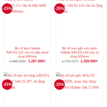
-25%
-25%
Bộ rổ kéo Hafele
Bộ rổ kéo gắn với cánh
549.03.131 cho tủ bếp dưới
Hafele 549.03.143 cho tủ
rộng 400mm
rộng 500mm
Giá
1.267.000
₫
Giá
Giá
1.329.000
₫
Giá
1.690.000
₫
1.772.727
₫
gốc
hiện
gốc
hiện
là:
tại
là:
tại
1.690.000₫.
là:
1.772.727₫.
là:
1.267.000₫.
1.329
-25%
-25%