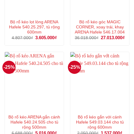
Bộ rổ kéo lọt lòng ARENA
Bộ rổ kéo góc MAGIC
Hafele 540.25.297, tủ rộng
CORNER, xoay trái, khay
600mm
ARENA Hafele 546.17.004
Giá
3.605.000
₫
Giá
Giá
27.013.000
₫
Giá
4.807.000
₫
36.018.000
₫
gốc
hiện
gốc
hiện
là:
tại
là:
tại
4.807.000₫.
là:
36.018.000₫.
là:
3.605.000₫.
27.0
-25%
-25%
Bộ rổ kéo ARENA gắn cánh
Bộ rổ kéo gắn với cánh
Hafele 540.24.505 cho tủ
Hafele 549.03.144 cho tủ
rộng 500mm
rộng 600mm
Giá
5.016.000
₫
Giá
Giá
1.537.000
₫
Giá
6.688.000
₫
2.050.000
₫