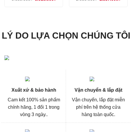
gốc
hiện
gốc
hiện
là:
tại
là:
tại
6.688.000₫.
là:
2.050.000₫.
là:
5.016.000₫.
1.537
LÝ DO LỰA CHỌN CHÚNG TÔI
Xuất xứ & bảo hành
Vận chuyển & lắp đặt
Cam kết 100% sản phẩm
Vận chuyển, lắp đặt miễn
chính hãng, 1 đổi 1 trong
phí trên hệ thống cửa
vòng 3 ngày..
hàng toàn quốc.