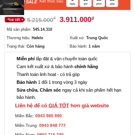
Kết thúc sau
F
ASH SALE
ngày
giờ
phút
giây
Giá
Giá
3.911.000
₫
₫
5.215.000
✕
gốc
hiện
Mã sản phẩm:
545.14.310
là:
tại
5.215.000₫.
là:
Thương hiệu:
Hafele
Xuất xứ:
Trung Quốc
3.911.000₫.
Trạng thái:
Còn hàng
Bảo hành:
1 năm
Miễn phí
lắp đặt & vận chuyển toàn quốc
Cam kết xuất xứ & bảo hành
chính hãng
Thanh toán linh hoạt - có trả góp
Bảo hành
1 đổi 1 trong vòng 3 ngày
Sửa chữa, Chăm sóc
ngay cả khi sản phẩm hết hạn
bảo hành.
Liên hệ để có
GIÁ TỐT
hơn giá website
Miền Bắc:
0943 980 890
Miền Trung:
0943 848 777
Miền Nam:
0902.716.230