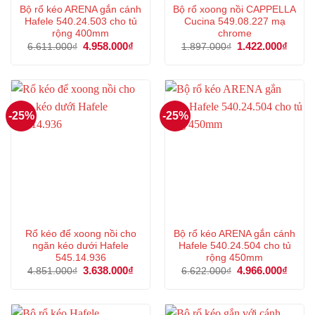
Bộ rổ kéo ARENA gắn cánh
Bộ rổ xoong nồi CAPPELLA
Hafele 540.24.503 cho tủ
Cucina 549.08.227 mạ
rộng 400mm
chrome
Giá
4.958.000
₫
Giá
Giá
1.422.000
₫
Giá
6.611.000
₫
1.897.000
₫
gốc
hiện
gốc
hiện
là:
tại
là:
tại
6.611.000₫.
là:
1.897.000₫.
là:
4.958.000₫.
1.422
-25%
-25%
Rổ kéo để xoong nồi cho
Bộ rổ kéo ARENA gắn cánh
ngăn kéo dưới Hafele
Hafele 540.24.504 cho tủ
545.14.936
rộng 450mm
Giá
3.638.000
₫
Giá
Giá
4.966.000
₫
Giá
4.851.000
₫
6.622.000
₫
gốc
hiện
gốc
hiện
là:
tại
là:
tại
4.851.000₫.
là:
6.622.000₫.
là:
3.638.000₫.
4.966