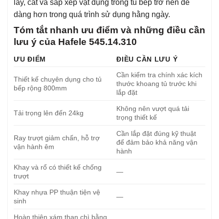
lấy, cất và sắp xếp vật dụng trong tủ bếp trở nên dễ
dàng hơn trong quá trình sử dụng hằng ngày.
Tóm tắt nhanh ưu điểm và những điều cần
lưu ý của Hafele 545.14.310
ƯU ĐIỂM
ĐIỀU CẦN LƯU Ý
Cần kiểm tra chính xác kích
Thiết kế chuyên dụng cho tủ
thước khoang tủ trước khi
bếp rộng 800mm
lắp đặt
Không nên vượt quá tải
Tải trọng lên đến 24kg
trọng thiết kế
Cần lắp đặt đúng kỹ thuật
Ray trượt giảm chấn, hỗ trợ
để đảm bảo khả năng vận
vận hành êm
hành
Khay và rổ có thiết kế chống
—
trượt
Khay nhựa PP thuận tiện vệ
—
sinh
Hoàn thiện xám than chì bằng