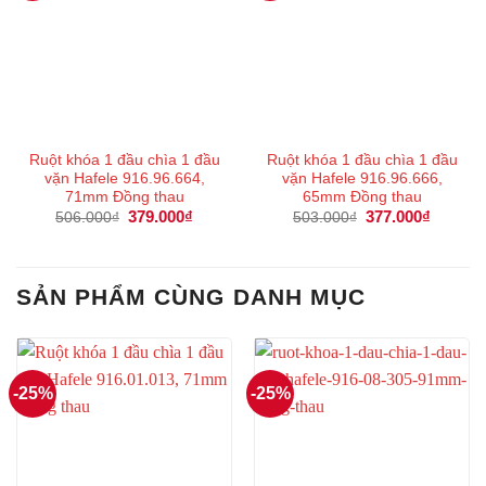
Ruột khóa 1 đầu chìa 1 đầu
Ruột khóa 1 đầu chìa 1 đầu
vặn Hafele 916.96.664,
vặn Hafele 916.96.666,
71mm Đồng thau
65mm Đồng thau
Giá
379.000
₫
Giá
Giá
377.000
₫
Giá
506.000
₫
503.000
₫
gốc
hiện
gốc
hiện
là:
tại
là:
tại
506.000₫.
là:
503.000₫.
là:
379.000₫.
377.000
SẢN PHẨM CÙNG DANH MỤC
-25%
-25%