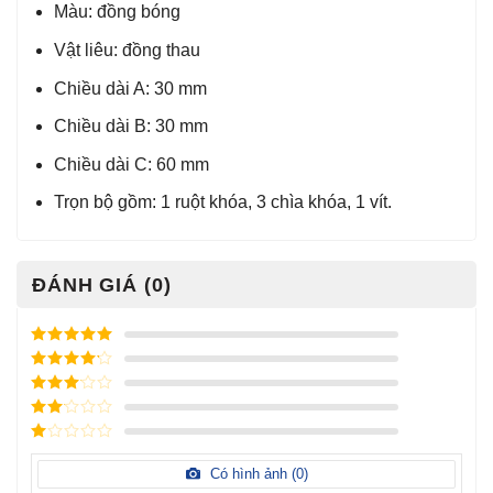
Màu: đồng bóng
Vật liêu: đồng thau
Chiều dài A: 30 mm
Chiều dài B: 30 mm
Chiều dài C: 60 mm
Trọn bộ gồm: 1 ruột khóa, 3 chìa khóa, 1 vít.
ĐÁNH GIÁ (0)
Được xếp
hạng
5
5
Được xếp
sao
hạng
4
5
Được
sao
xếp
Được
hạng
3
xếp
5 sao
Được
hạng
xếp
Có hình ảnh (
0
)
2
5
hạng
sao