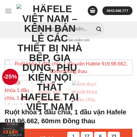
Skip
to
0943.848.777
content
Tìm
kiếm:
Trang chủ
/
Sản phẩm mới
-25%
Ruột khóa 1 đầu chìa, 1 đầu vặn Hafele
916.96.662, 60mm Đồng thau
1
17
6
22