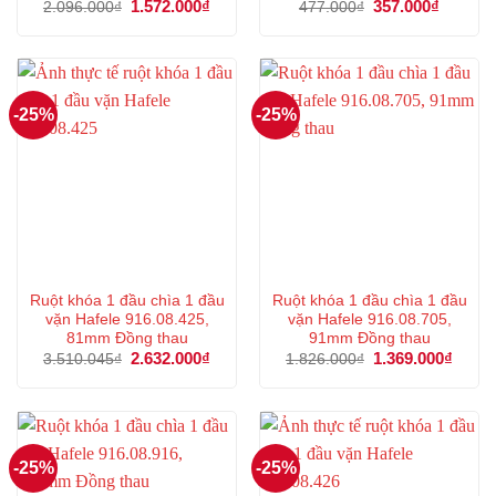
Giá
1.572.000
₫
Giá
Giá
357.000
₫
Giá
2.096.000
₫
477.000
₫
gốc
hiện
gốc
hiện
là:
tại
là:
tại
2.096.000₫.
là:
477.000₫.
là:
1.572.000₫.
357.000
-25%
-25%
Ruột khóa 1 đầu chìa 1 đầu
Ruột khóa 1 đầu chìa 1 đầu
vặn Hafele 916.08.425,
vặn Hafele 916.08.705,
81mm Đồng thau
91mm Đồng thau
Giá
2.632.000
₫
Giá
Giá
1.369.000
₫
Giá
3.510.045
₫
1.826.000
₫
gốc
hiện
gốc
hiện
là:
tại
là:
tại
3.510.045₫.
là:
1.826.000₫.
là:
2.632.000₫.
1.369
-25%
-25%