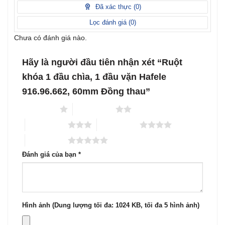
1
Đã xác thực (
0
)
5
sao
Lọc đánh giá (
0
)
Chưa có đánh giá nào.
Hãy là người đầu tiên nhận xét “Ruột
khóa 1 đầu chìa, 1 đầu vặn Hafele
916.96.662, 60mm Đồng thau”
1 trên 5 sao
2 trên 5 sao
3 trên 5 sao
4 trên 5 sao
5 trên 5 sao
Đánh giá của bạn
*
Hình ảnh (Dung lượng tối đa: 1024 KB, tối đa 5 hình ảnh)