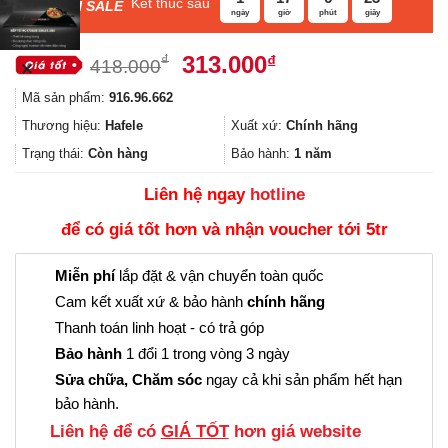
Kết thúc sau
F
ASH SALE
ngày
giờ
phút
giây
Giá
Giá
313.000
₫
₫
418.000
✕
gốc
hiện
Mã sản phẩm:
916.96.662
là:
tại
418.000₫.
là:
Thương hiệu:
Hafele
Xuất xứ:
Chính hãng
313.000₫.
Trạng thái:
Còn hàng
Bảo hành:
1 năm
Liên hệ ngay
hotline
để có giá tốt hơn và nhận voucher tới 5tr
Miễn phí
lắp đặt & vận chuyển toàn quốc
Cam kết xuất xứ & bảo hành
chính hãng
Thanh toán linh hoạt - có trả góp
Bảo hành
1 đổi 1 trong vòng 3 ngày
Sửa chữa, Chăm sóc
ngay cả khi sản phẩm hết hạn
bảo hành.
Liên hệ để có
GIÁ TỐT
hơn giá website