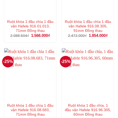
Ruột khóa 1 đầu chìa 1 đầu
Ruột khóa 1 đầu chìa 1 đầu
vặn Hafele 916.01.013,
vặn Hafele 916.08.305,
71mm Đồng thau
91mm Đồng thau
Giá
1.566.000
₫
Giá
Giá
1.854.000
₫
Giá
2.088.504
₫
2.472.000
₫
gốc
hiện
gốc
hiện
là:
tại
là:
tại
2.088.504₫.
là:
2.472.000₫.
là:
1.566.000₫.
1.854
-25%
-25%
Ruột khóa 1 đầu chìa 1 đầu
Ruột khóa 1 đầu chìa, 1
vặn Hafele 916.08.683,
đầu vặn Hafele 916.96.305,
71mm Đồng thau
60mm Đồng thau