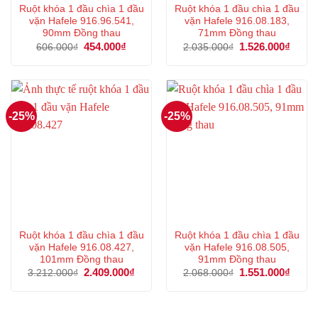
Ruột khóa 1 đầu chìa 1 đầu
Ruột khóa 1 đầu chìa 1 đầu
vặn Hafele 916.96.541,
vặn Hafele 916.08.183,
90mm Đồng thau
71mm Đồng thau
Giá
454.000
₫
Giá
Giá
1.526.000
₫
Giá
606.000
₫
2.035.000
₫
gốc
hiện
gốc
hiện
là:
tại
là:
tại
606.000₫.
là:
2.035.000₫.
là:
454.000₫.
1.526
-25%
-25%
Ruột khóa 1 đầu chìa 1 đầu
Ruột khóa 1 đầu chìa 1 đầu
vặn Hafele 916.08.427,
vặn Hafele 916.08.505,
101mm Đồng thau
91mm Đồng thau
Giá
2.409.000
₫
Giá
Giá
1.551.000
₫
Giá
3.212.000
₫
2.068.000
₫
gốc
hiện
gốc
hiện
là:
tại
là:
tại
3.212.000₫.
là:
2.068.000₫.
là:
2.409.000₫.
1.551