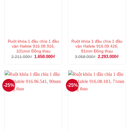
Ruột khóa 1 đầu chìa 1 đầu
Ruột khóa 1 đầu chìa 1 đầu
vặn Hafele 916.08.916,
vặn Hafele 916.08.426,
101mm Đồng thau
91mm Đồng thau
Giá
1.658.000
₫
Giá
Giá
2.293.000
₫
Giá
2.211.000
₫
3.058.000
₫
gốc
hiện
gốc
hiện
là:
tại
là:
tại
2.211.000₫.
là:
3.058.000₫.
là:
1.658.000₫.
2.293
-25%
-25%