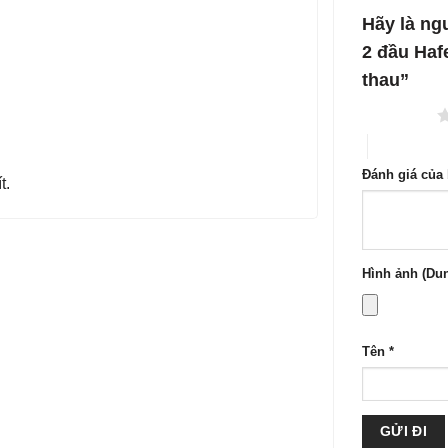
1
5
Hãy là ng
sao
2 đầu Haf
thau”
1 trên 5 sao
4 trên 5 sa
Đánh giá của
t.
Hình ảnh (Dun
Tên
*