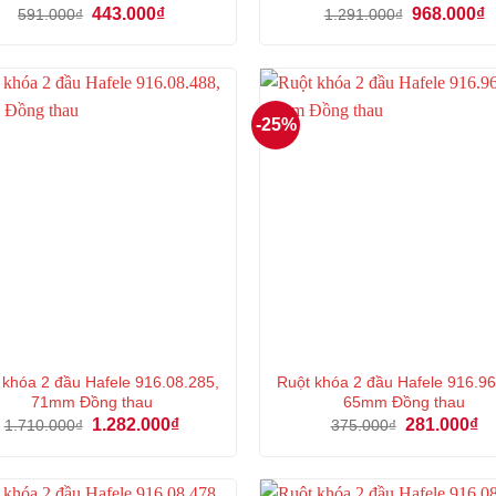
Giá
Giá
Giá
G
443.000
₫
968.000
₫
591.000
₫
1.291.000
₫
gốc
hiện
gốc
h
là:
tại
là:
tạ
591.000₫.
là:
1.291.000₫.
là
443.000₫.
9
-25%
 khóa 2 đầu Hafele 916.08.285,
Ruột khóa 2 đầu Hafele 916.96
71mm Đồng thau
65mm Đồng thau
Giá
Giá
Giá
Gi
1.282.000
₫
281.000
₫
1.710.000
₫
375.000
₫
gốc
hiện
gốc
hi
là:
tại
là:
tại
1.710.000₫.
là:
375.000₫.
là:
1.282.000₫.
28