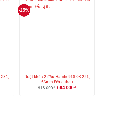
-25%
.231,
Ruột khóa 2 đầu Hafele 916.08.221,
63mm Đồng thau
iá
Giá
Giá
684.000
₫
913.000
₫
iện
gốc
hiện
i
là:
tại
:
913.000₫.
là:
08.000₫.
684.000₫.