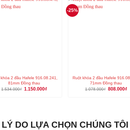
-25%
 khóa 2 đầu Hafele 916.08.241,
Ruột khóa 2 đầu Hafele 916.08
81mm Đồng thau
71mm Đồng thau
Giá
Giá
Giá
G
1.150.000
₫
808.000
₫
1.534.000
₫
1.078.000
₫
gốc
hiện
gốc
h
là:
tại
là:
tạ
1.534.000₫.
là:
1.078.000₫.
là
1.150.000₫.
8
LÝ DO LỰA CHỌN CHÚNG TÔI