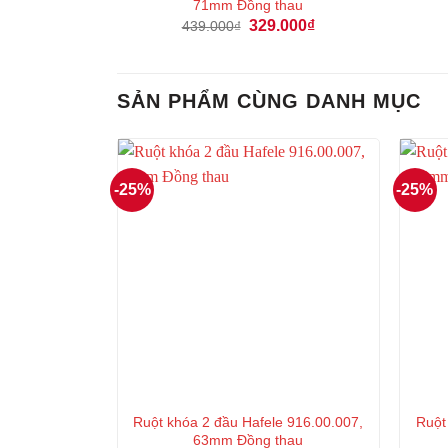
71mm Đồng thau
Giá
Giá
329.000
₫
439.000
₫
gốc
hiện
là:
tại
439.000₫.
là:
329.000₫.
SẢN PHẨM CÙNG DANH MỤC
-25%
-25%
Ruột khóa 2 đầu Hafele 916.00.007,
Ruột
63mm Đồng thau