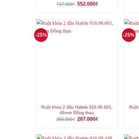
Giá
Giá
552.000
₫
737.000
₫
gốc
hiện
là:
tại
737.000₫.
là:
552.000₫.
-25%
-25%
Ruột khóa 2 đầu Hafele 916.96.601,
Ruột
65mm Đồng thau
Giá
Giá
267.000
₫
356.000
₫
gốc
hiện
là:
tại
356.000₫.
là:
267.000₫.