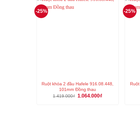
-25%
-25%
Ruột khóa 2 đầu Hafele 916.08.448,
Ruột
101mm Đồng thau
Giá
Giá
1.064.000
₫
1.419.000
₫
gốc
hiện
là:
tại
1.419.000₫.
là:
1.064.000₫.