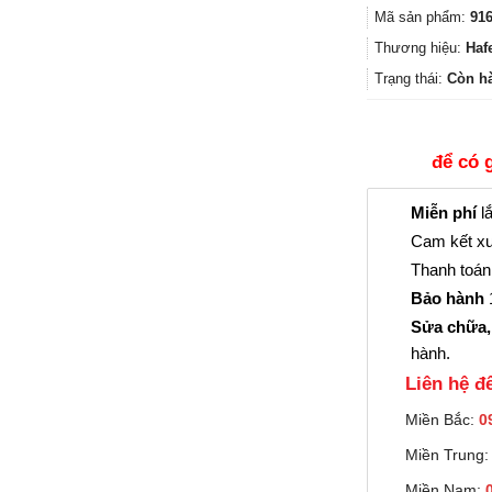
Mã sản phẩm:
916
Thương hiệu:
Haf
Trạng thái:
Còn h
để có 
Miễn phí
lắ
Cam kết xu
Thanh toán 
Bảo hành
1
Sửa chữa,
hành.
Liên hệ đê
Miền Bắc:
0
Miền Trung
Miền Nam: