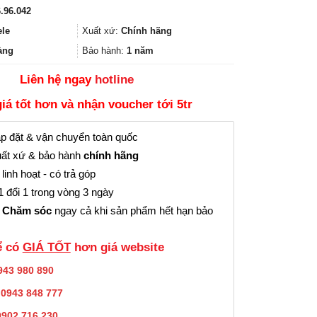
gốc
hiện
.96.042
là:
tại
475.000₫.
là:
ele
Xuất xứ:
Chính hãng
356.000₫.
àng
Bảo hành:
1 năm
Liên hệ ngay
hotline
giá tốt hơn và nhận voucher tới 5tr
p đặt & vận chuyển toàn quốc
ất xứ & bảo hành
chính hãng
linh hoạt - có trả góp
 đổi 1 trong vòng 3 ngày
 Chăm sóc
ngay cả khi sản phẩm hết hạn bảo
̉ có
GIÁ TỐT
hơn giá website
943 980 890
:
0943 848 777
0902.716.230