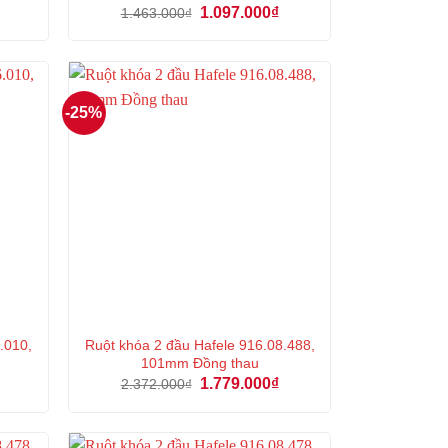
iá
Giá
Giá
1.097.000
₫
1.463.000
₫
iện
gốc
hiện
i
là:
tại
:
1.463.000₫.
là:
68.000₫.
1.097.000₫.
-25%
.010,
Ruột khóa 2 đầu Hafele 916.08.488,
101mm Đồng thau
á
Giá
Giá
1.779.000
₫
2.372.000
₫
ện
gốc
hiện
là:
tại
2.372.000₫.
là:
1.000₫.
1.779.000₫.