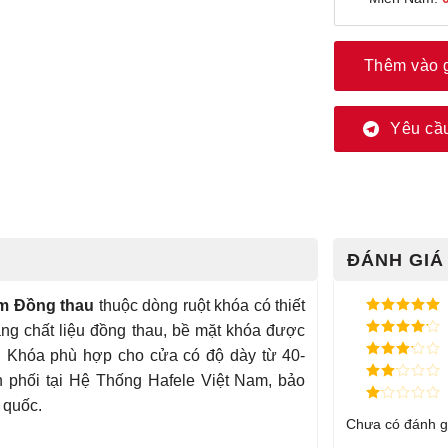
Thêm vào 
Yêu cầu
ĐÁNH GIÁ 
m Đồng thau
thuộc dòng ruột khóa có thiết
Được xếp
ng chất liệu đồng thau, bề mặt khóa được
hạng
5
5
Được xếp
sao
. Khóa phù hợp cho cửa có độ dày từ 40-
hạng
4
5
Được
sao
phối tại Hệ Thống Hafele Việt Nam, bảo
xếp
Được
hạng
3
 quốc.
xếp
5 sao
Được
hạng
Chưa có đánh g
xếp
2
5
hạng
sao