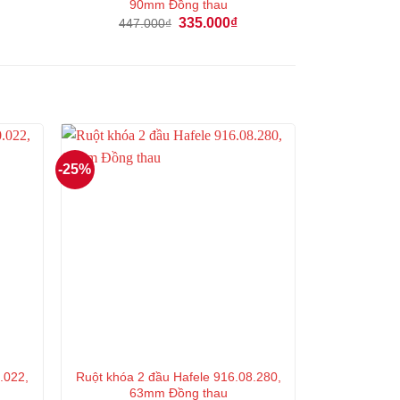
90mm Đồng thau
á
Giá
Giá
335.000
₫
447.000
₫
ện
gốc
hiện
là:
tại
447.000₫.
là:
3.000₫.
335.000₫.
-25%
.022,
Ruột khóa 2 đầu Hafele 916.08.280,
63mm Đồng thau