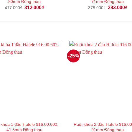
80mm Đồng thau
71mm Đồng thau
Giá
Giá
Giá
Gi
312.000
₫
283.000
₫
417.000
₫
378.000
₫
gốc
hiện
gốc
hi
là:
tại
là:
tại
417.000₫.
là:
378.000₫.
là:
312.000₫.
28
-25%
 khóa 1 đầu Hafele 916.00.602,
Ruột khóa 2 đầu Hafele 916.00
41.5mm Đồng thau
91mm Đồng thau