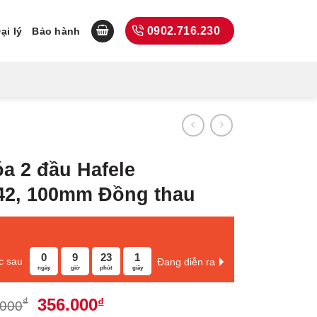
0902.716.230
ại lý
Bảo hành
a 2 đầu Hafele
42, 100mm Đồng thau
0
9
23
1
c sau
Đang diễn ra
ngày
giờ
phút
giây
Giá
Giá
356.000
₫
₫
.000