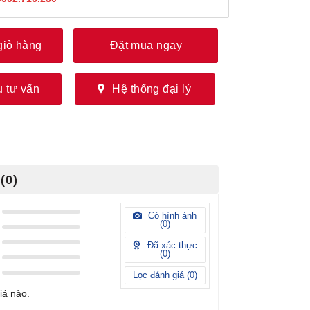
giỏ hàng
Đặt mua ngay
 tư vấn
Hệ thống đại lý
(0)
Có hình ảnh
(
0
)
Đã xác thực
(
0
)
Lọc đánh giá (
0
)
iá nào.