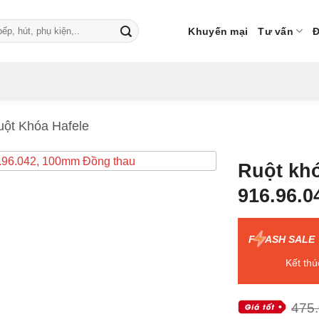
Khuyến mại
Tư vấn
Đ
ột Khóa Hafele
Ruột khó
916.96.0
F
ASH SALE
Kết thú
475