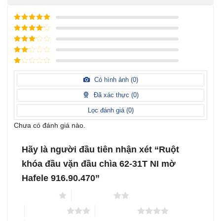
Được xếp
hạng
5
5
Được xếp
sao
hạng
4
5
Được
sao
xếp
Được
hạng
3
xếp
5 sao
Được
hạng
xếp
Có hình ảnh (
0
)
2
5
hạng
sao
1
Đã xác thực (
0
)
5
sao
Lọc đánh giá (
0
)
Chưa có đánh giá nào.
Hãy là người đầu tiên nhận xét “Ruột
khóa đầu vặn đầu chìa 62-31T NI mờ
Hafele 916.90.470”
1 trên 5 sao
2 trên 5 sao
3 trên 5 sao
4 trên 5 sao