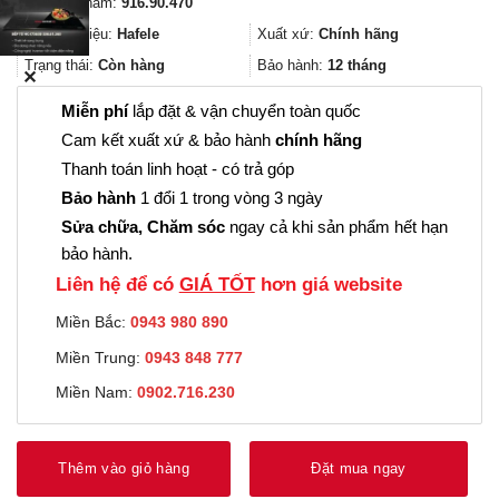
Mã sản phẩm:
916.90.470
là:
tại
432.000₫.
là:
Thương hiệu:
Hafele
Xuất xứ:
Chính hãng
324.000₫.
Trạng thái:
Còn hàng
Bảo hành:
12 tháng
✕
Miễn phí
lắp đặt & vận chuyển toàn quốc
Cam kết xuất xứ & bảo hành
chính hãng
Thanh toán linh hoạt - có trả góp
Bảo hành
1 đổi 1 trong vòng 3 ngày
Sửa chữa, Chăm sóc
ngay cả khi sản phẩm hết hạn
bảo hành.
Liên hệ để có
GIÁ TỐT
hơn giá website
Miền Bắc:
0943 980 890
Miền Trung:
0943 848 777
Miền Nam:
0902.716.230
Thêm vào giỏ hàng
Đặt mua ngay