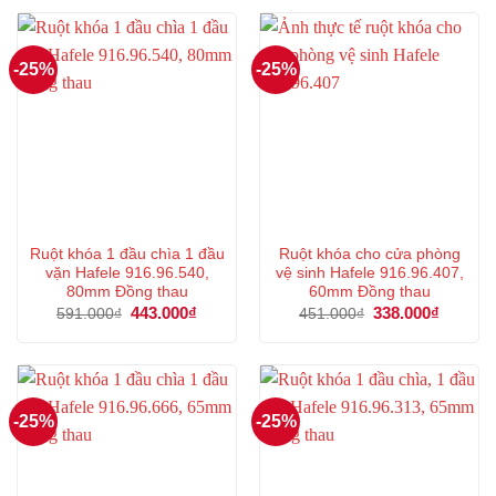
339.000₫.
5 sao
-25%
-25%
Ruột khóa 1 đầu chìa 1 đầu
Ruột khóa cho cửa phòng
vặn Hafele 916.96.540,
vệ sinh Hafele 916.96.407,
80mm Đồng thau
60mm Đồng thau
Giá
443.000
₫
Giá
Giá
338.000
₫
Giá
591.000
₫
451.000
₫
gốc
hiện
gốc
hiện
là:
tại
là:
tại
591.000₫.
là:
451.000₫.
là:
443.000₫.
338.000
-25%
-25%