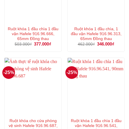
Ruột khóa 1 đầu chìa 1 đầu
Ruột khóa 1 đầu chìa, 1
vặn Hafele 916.96.666,
đầu vặn Hafele 916.96.313,
65mm Đồng thau
65mm Đồng thau
Giá
377.000
₫
Giá
Giá
346.000
₫
Giá
503.000
₫
462.000
₫
gốc
hiện
gốc
hiện
là:
tại
là:
tại
503.000₫.
là:
462.000₫.
là:
377.000₫.
346.000
-25%
-25%
Ruột khóa cho cửa phòng
Ruột khóa 1 đầu chìa 1 đầu
vệ sinh Hafele 916.96.687,
vặn Hafele 916.96.541,