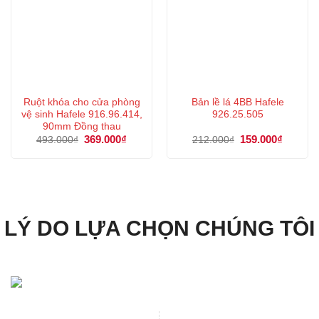
Ruột khóa cho cửa phòng
Bản lề lá 4BB Hafele
vệ sinh Hafele 916.96.414,
926.25.505
90mm Đồng thau
Giá
369.000
₫
Giá
Giá
159.000
₫
Giá
493.000
₫
212.000
₫
gốc
hiện
gốc
hiện
là:
tại
là:
tại
493.000₫.
là:
212.000₫.
là:
369.000₫.
159.000
LÝ DO LỰA CHỌN CHÚNG TÔI