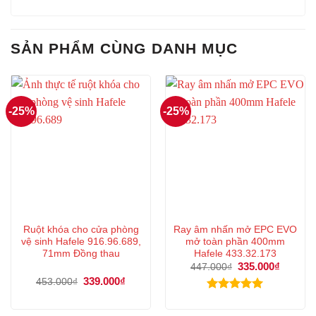
SẢN PHẨM CÙNG DANH MỤC
-25%
-25%
Ruột khóa cho cửa phòng
Ray âm nhấn mở EPC EVO
vệ sinh Hafele 916.96.689,
mở toàn phần 400mm
71mm Đồng thau
Hafele 433.32.173
Giá
335.000
₫
Giá
447.000
₫
gốc
hiện
Giá
339.000
₫
Giá
453.000
₫
là:
tại
gốc
hiện
447.000₫.
là:
là:
tại
Được xếp
335.000
453.000₫.
là:
hạng
5.00