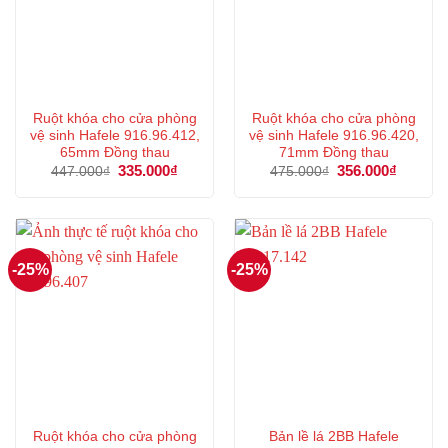
Ruột khóa cho cửa phòng
Ruột khóa cho cửa phòng
vệ sinh Hafele 916.96.412,
vệ sinh Hafele 916.96.420,
65mm Đồng thau
71mm Đồng thau
Giá
335.000
₫
Giá
Giá
356.000
₫
Giá
447.000
₫
475.000
₫
gốc
hiện
gốc
hiện
là:
tại
là:
tại
447.000₫.
là:
475.000₫.
là:
335.000₫.
356.000
-25%
-25%
Ruột khóa cho cửa phòng
Bản lề lá 2BB Hafele