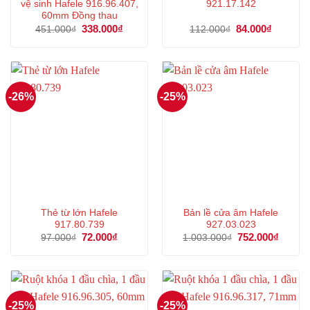
vệ sinh Hafele 916.96.407,
921.17.142
60mm Đồng thau
Giá
338.000
₫
Giá
Giá
84.000
₫
Giá
451.000
₫
112.000
₫
gốc
hiện
gốc
hiện
là:
tại
là:
tại
451.000₫.
là:
112.000₫.
là:
338.000₫.
84.000₫.
-26%
-25%
Thẻ từ lớn Hafele
Bản lề cửa âm Hafele
917.80.739
927.03.023
Giá
72.000
₫
Giá
Giá
752.000
₫
Giá
97.000
₫
1.003.000
₫
gốc
hiện
gốc
hiện
là:
tại
là:
tại
97.000₫.
là:
1.003.000₫.
là:
72.000₫.
752.00
-25%
-25%