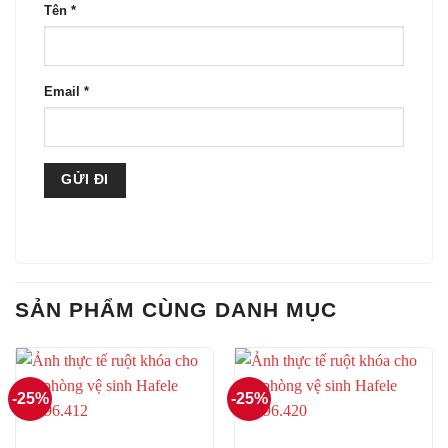
Tên
*
Email
*
SẢN PHẨM CÙNG DANH MỤC
-25%
-25%