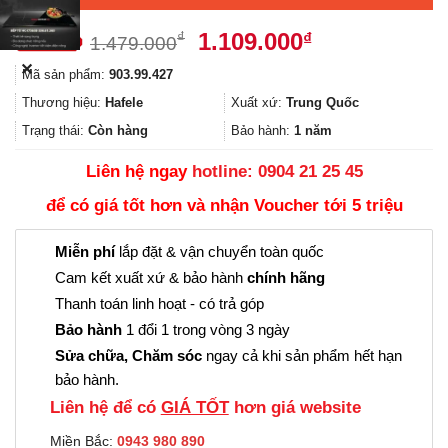
Giá
Giá
1.109.000
₫
₫
1.479.000
gốc
hiện
✕
Mã sản phẩm:
903.99.427
là:
tại
1.479.000₫.
là:
Thương hiệu:
Hafele
Xuất xứ:
Trung Quốc
1.109.000₫.
Trạng thái:
Còn hàng
Bảo hành:
1 năm
Liên hệ ngay
hotline: 0904 21 25 45
để có giá tốt hơn và nhận Voucher tới 5 triệu
Miễn phí
lắp đặt & vận chuyển toàn quốc
Cam kết xuất xứ & bảo hành
chính hãng
Thanh toán linh hoạt - có trả góp
Bảo hành
1 đổi 1 trong vòng 3 ngày
Sửa chữa, Chăm sóc
ngay cả khi sản phẩm hết hạn
bảo hành.
Liên hệ để có
GIÁ TỐT
hơn giá website
Miền Bắc:
0943 980 890