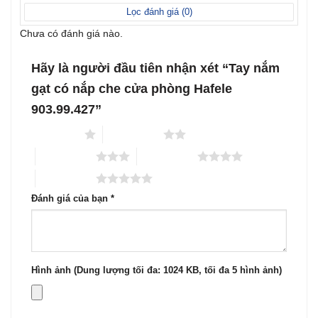
sao
Lọc đánh giá (
0
)
Chưa có đánh giá nào.
Hãy là người đầu tiên nhận xét “Tay nắm
gạt có nắp che cửa phòng Hafele
903.99.427”
1 trên 5 sao
2 trên 5 sao
3 trên 5 sao
4 trên 5 sao
5 trên 5 sao
Đánh giá của bạn
*
Hình ảnh (Dung lượng tối đa: 1024 KB, tối đa 5 hình ảnh)