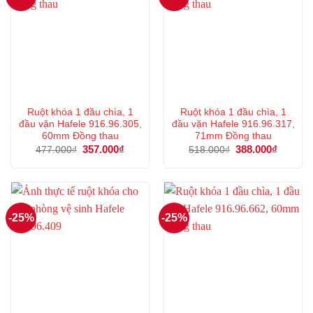
Ruột khóa 1 đầu chìa, 1
Ruột khóa 1 đầu chìa, 1
đầu vặn Hafele 916.96.305,
đầu vặn Hafele 916.96.317,
60mm Đồng thau
71mm Đồng thau
Giá
357.000
₫
Giá
Giá
388.000
₫
Giá
477.000
₫
518.000
₫
gốc
hiện
gốc
hiện
là:
tại
là:
tại
477.000₫.
là:
518.000₫.
là:
357.000₫.
388.000
-25%
-25%