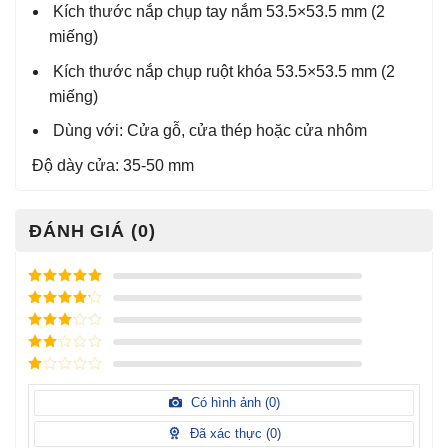
Kích thước nắp chụp tay nắm 53.5×53.5 mm (2
miếng)
Kích thước nắp chụp ruột khóa 53.5×53.5 mm (2
miếng)
Dùng với: Cửa gỗ, cửa thép hoặc cửa nhôm
Độ dày cửa: 35-50 mm
ĐÁNH GIÁ (0)
Được xếp
hạng
5
5
Được xếp
sao
hạng
4
5
Được
sao
xếp
Được
hạng
3
xếp
5 sao
Được
hạng
xếp
Có hình ảnh (
0
)
2
5
hạng
sao
1
Đã xác thực (
0
)
5