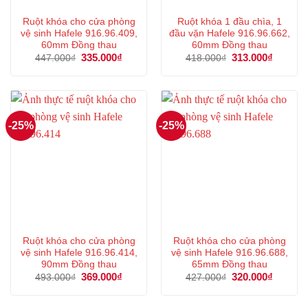
Ruột khóa cho cửa phòng
Ruột khóa 1 đầu chìa, 1
vệ sinh Hafele 916.96.409,
đầu vặn Hafele 916.96.662,
60mm Đồng thau
60mm Đồng thau
Giá
335.000
₫
Giá
Giá
313.000
₫
Giá
447.000
₫
418.000
₫
gốc
hiện
gốc
hiện
là:
tại
là:
tại
447.000₫.
là:
418.000₫.
là:
335.000₫.
313.000
-25%
-25%
Ruột khóa cho cửa phòng
Ruột khóa cho cửa phòng
vệ sinh Hafele 916.96.414,
vệ sinh Hafele 916.96.688,
90mm Đồng thau
65mm Đồng thau
Giá
369.000
₫
Giá
Giá
320.000
₫
Giá
493.000
₫
427.000
₫
gốc
hiện
gốc
hiện
là:
tại
là:
tại
493.000₫.
là:
427.000₫.
là: