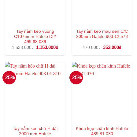
Tay nắm kéo vuông
Tay nắm kéo màu đen C/C
C1075mm Häfele DIY
200mm Hafele 903.12.573
499.68.039
Giá
1.153.000
₫
Giá
Giá
352.000
₫
Giá
1.538.000
₫
470.000
₫
gốc
hiện
gốc
hiện
là:
tại
là:
tại
1.538.000₫.
là:
470.000₫.
là:
1.153.000₫.
352.000
-25%
-25%
Tay nắm kéo chữ H dài
Khóa kẹp chân kính Hafele
2000 mm Hafele
489.81.030