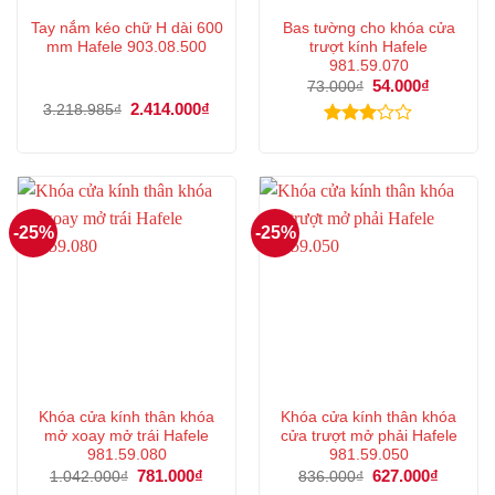
Tay nắm kéo chữ H dài 600
Bas tường cho khóa cửa
mm Hafele 903.08.500
trượt kính Hafele
981.59.070
Giá
54.000
₫
Giá
73.000
₫
gốc
hiện
Giá
2.414.000
₫
Giá
3.218.985
₫
là:
tại
gốc
hiện
73.000₫.
là:
là:
tại
Được
54.000₫.
3.218.985₫.
là:
xếp
2.414.000₫.
hạng
3.00
5
sao
-25%
-25%
Khóa cửa kính thân khóa
Khóa cửa kính thân khóa
mở xoay mở trái Hafele
cửa trượt mở phải Hafele
981.59.080
981.59.050
Giá
781.000
₫
Giá
Giá
627.000
₫
Giá
1.042.000
₫
836.000
₫
gốc
hiện
gốc
hiện