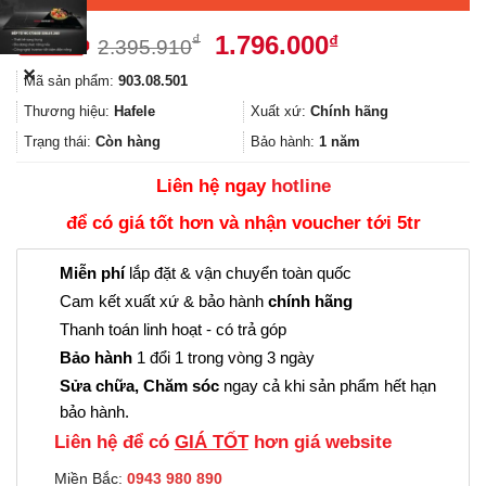
Giá
Giá
1.796.000
₫
₫
2.395.910
gốc
hiện
✕
Mã sản phẩm:
903.08.501
là:
tại
2.395.910₫.
là:
Thương hiệu:
Hafele
Xuất xứ:
Chính hãng
1.796.000₫.
Trạng thái:
Còn hàng
Bảo hành:
1 năm
Liên hệ ngay
hotline
để có giá tốt hơn và nhận voucher tới 5tr
Miễn phí
lắp đặt & vận chuyển toàn quốc
Cam kết xuất xứ & bảo hành
chính hãng
Thanh toán linh hoạt - có trả góp
Bảo hành
1 đổi 1 trong vòng 3 ngày
Sửa chữa, Chăm sóc
ngay cả khi sản phẩm hết hạn
bảo hành.
Liên hệ để có
GIÁ TỐT
hơn giá website
Miền Bắc:
0943 980 890