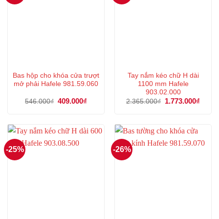
Bas hộp cho khóa cửa trượt
Tay nắm kéo chữ H dài
mở phải Hafele 981.59.060
1100 mm Hafele
903.02.000
Giá
409.000
₫
Giá
Giá
1.773.000
₫
Giá
546.000
₫
2.365.000
₫
gốc
hiện
gốc
hiện
là:
tại
là:
tại
546.000₫.
là:
2.365.000₫.
là:
409.000₫.
1.773
-25%
-26%