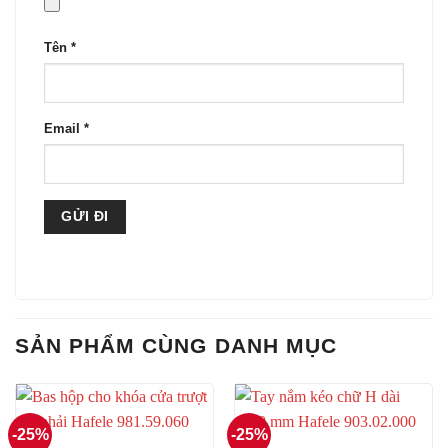
Tên
*
Email
*
SẢN PHẨM CÙNG DANH MỤC
-25%
-25%