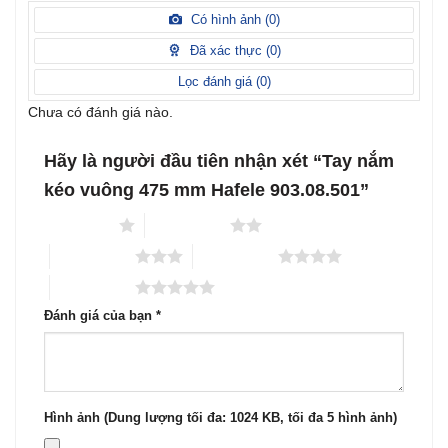
Được
hạng
xếp
Có hình ảnh (
0
)
2
5
hạng
sao
1
Đã xác thực (
0
)
5
sao
Lọc đánh giá (
0
)
Chưa có đánh giá nào.
Hãy là người đầu tiên nhận xét “Tay nắm
kéo vuông 475 mm Hafele 903.08.501”
1 trên 5 sao
2 trên 5 sao
3 trên 5 sao
4 trên 5 sao
5 trên 5 sao
Đánh giá của bạn
*
Hình ảnh (Dung lượng tối đa: 1024 KB, tối đa 5 hình ảnh)