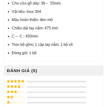
Cho cửa gỗ dày: 38 – 55mm
Vật liệu: Inox 304
Màu hoàn thiện: đen mờ
Chiều dài tay nắm: 475 mm
C – C : 450mm
Trọn bộ gồm: 1 cặp tay nắm, 1 bộ vít
Đóng gói: 1 bộ
ĐÁNH GIÁ (0)
Được xếp
hạng
5
5
Được xếp
sao
hạng
4
5
Được
sao
xếp
Được
hạng
3
xếp
5 sao