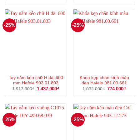
là:
tại
là:
tại
1.042.000₫.
là:
836.000₫.
là:
781.000₫.
627.000
-25%
-25%
Tay nắm kéo chữ H dài 600
Khóa kẹp chân kính màu
mm Hafele 903.01.803
đen Hafele 981.00.661
Giá
1.437.000
₫
Giá
Giá
774.000
₫
Giá
1.917.300
₫
1.032.000
₫
gốc
hiện
gốc
hiện
là:
tại
là:
tại
1.917.300₫.
là:
1.032.000₫.
là:
1.437.000₫.
774.00
-25%
-25%