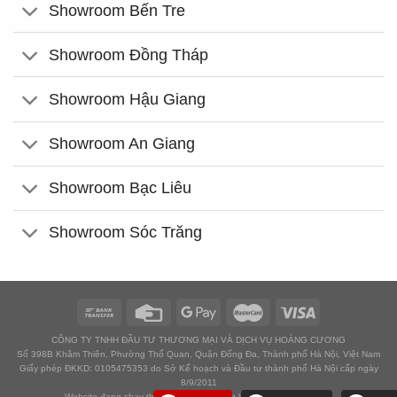
Showroom Bến Tre
Showroom Đồng Tháp
Showroom Hậu Giang
Showroom An Giang
Showroom Bạc Liêu
Showroom Sóc Trăng
CÔNG TY TNHH ĐẦU TƯ THƯƠNG MẠI VÀ DỊCH VỤ HOÀNG CƯƠNG
Số 398B Khâm Thiên, Phường Thổ Quan, Quận Đống Đa, Thành phố Hà Nội, Việt Nam
Giấy phép ĐKKD: 0105475353 do Sở Kế hoạch và Đầu tư thành phố Hà Nội cấp ngày
8/9/2011
Website đang chạy thử nghiệm chờ đăng ký với Bộ công thương