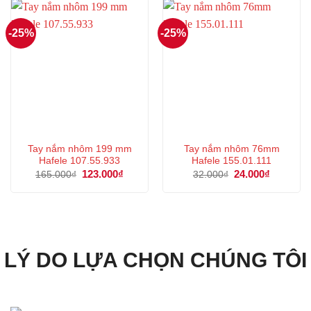
-25%
-25%
Tay nắm nhôm 199 mm
Tay nắm nhôm 76mm
Hafele 107.55.933
Hafele 155.01.111
Giá
123.000
₫
Giá
Giá
24.000
₫
Giá
165.000
₫
32.000
₫
gốc
hiện
gốc
hiện
là:
tại
là:
tại
165.000₫.
là:
32.000₫.
là:
123.000₫.
24.000₫.
LÝ DO LỰA CHỌN CHÚNG TÔI