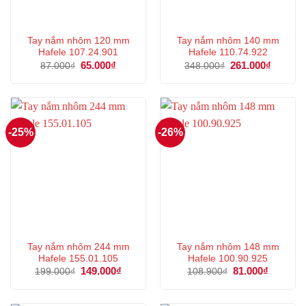
Tay nắm nhôm 120 mm
Tay nắm nhôm 140 mm
Hafele 107.24.901
Hafele 110.74.922
Giá
65.000
₫
Giá
Giá
261.000
₫
Giá
87.000
₫
348.000
₫
gốc
hiện
gốc
hiện
là:
tại
là:
tại
87.000₫.
là:
348.000₫.
là:
65.000₫.
261.000
-25%
-26%
Tay nắm nhôm 244 mm
Tay nắm nhôm 148 mm
Hafele 155.01.105
Hafele 100.90.925
Giá
149.000
₫
Giá
Giá
81.000
₫
Giá
199.000
₫
108.900
₫
gốc
hiện
gốc
hiện
là:
tại
là:
tại
199.000₫.
là:
108.900₫.
là:
149.000₫.
81.000₫.