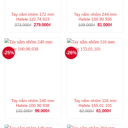
Tay nắm nhôm 172 mm
Tay nắm nhôm 244 mm
Hafele 110.74.923
Hafele 100.90.935
Giá
279.000
₫
Giá
Giá
81.000
₫
Giá
373.000
₫
109.000
₫
gốc
hiện
gốc
hiện
là:
tại
là:
tại
373.000₫.
là:
109.000₫.
là:
279.000₫.
81.000₫.
-25%
-26%
Tay nắm nhôm 240 mm
Tay nắm nhôm 116 mm
Hafele 100.90.938
Hafele 155.01.101
Giá
99.000
₫
Giá
Giá
61.000
₫
Giá
132.000
₫
82.000
₫
gốc
hiện
gốc
hiện
là:
tại
là:
tại
132.000₫.
là:
82.000₫.
là:
99.000₫.
61.000₫.