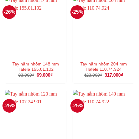
-26%
-25%
Tay nắm nhôm 148 mm
Tay nắm nhôm 204 mm
Hafele 155.01.102
Hafele 110.74.924
Giá
69.000
₫
Giá
Giá
317.000
₫
Giá
93.000
₫
423.000
₫
gốc
hiện
gốc
hiện
là:
tại
là:
tại
93.000₫.
là:
423.000₫.
là:
69.000₫.
317.000
-25%
-25%