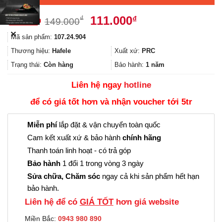
Giá
Giá
111.000
₫
₫
149.000
gốc
hiện
✕
Mã sản phẩm:
107.24.904
là:
tại
149.000₫.
là:
Thương hiệu:
Hafele
Xuất xứ:
PRC
111.000₫.
Trạng thái:
Còn hàng
Bảo hành:
1 năm
Liên hệ ngay
hotline
để có giá tốt hơn và nhận voucher tới 5tr
Miễn phí
lắp đặt & vận chuyển toàn quốc
Cam kết xuất xứ & bảo hành
chính hãng
Thanh toán linh hoạt - có trả góp
Bảo hành
1 đổi 1 trong vòng 3 ngày
Sửa chữa, Chăm sóc
ngay cả khi sản phẩm hết hạn
bảo hành.
Liên hệ để có
GIÁ TỐT
hơn giá website
Miền Bắc:
0943 980 890