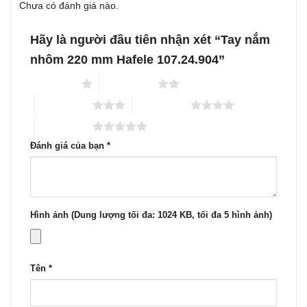
Chưa có đánh giá nào.
Hãy là người đầu tiên nhận xét “Tay nắm
nhôm 220 mm Hafele 107.24.904”
1 trên 5 sao
2 trên 5 sao
3 trên 5 sao
4 trên 5 sao
5 trên 5 sao
Đánh giá của bạn
*
Hình ảnh (Dung lượng tối đa: 1024 KB, tối đa 5 hình ảnh)
Tên
*