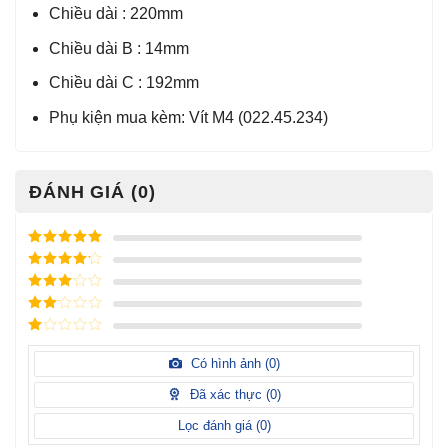
Chiều dài : 220mm
Chiều dài B : 14mm
Chiều dài C : 192mm
Phụ kiện mua kèm: Vít M4 (022.45.234)
ĐÁNH GIÁ (0)
Được xếp
hạng
5
5
Được xếp
sao
hạng
4
5
Được
sao
xếp
Được
hạng
3
xếp
5 sao
Được
hạng
xếp
Có hình ảnh (
0
)
2
5
hạng
sao
1
Đã xác thực (
0
)
5
sao
Lọc đánh giá (
0
)