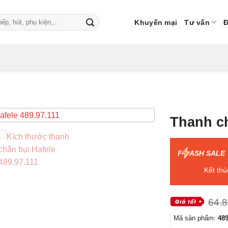
Khuyến mại
Tư vấn
Đ
Thanh ch
F
ASH SALE
Kết thú
64.
Mã sản phẩm:
489