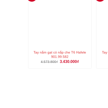
Tay nắm gạt có nắp che T6 Hafele
Tay
901.99.582
Giá
Giá
3.430.000
₫
4.573.800
₫
gốc
hiện
là:
tại
4.573.800₫.
là:
3.430.000₫.