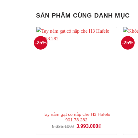
SẢN PHẨM CÙNG DANH MỤC
-25%
-25%
Tay nắm gạt có nắp che H3 Hafele
901.78.282
Giá
Giá
3.993.000
₫
5.325.100
₫
gốc
hiện
là:
tại