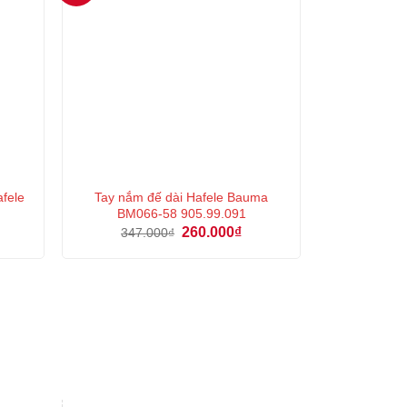
fele
Tay nắm đế dài Hafele Bauma
BM066-58 905.99.091
Giá
Giá
Giá
260.000
₫
347.000
₫
hiện
gốc
hiện
tại
là:
tại
là:
347.000₫.
là:
3.803.000₫.
260.000₫.