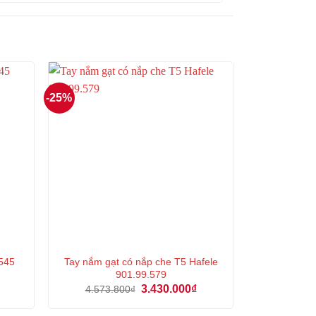
-25%
545
Tay nắm gạt có nắp che T5 Hafele
901.99.579
á
Giá
Giá
3.430.000
₫
4.573.800
₫
ện
gốc
hiện
là:
tại