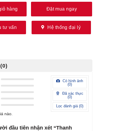
giỏ hàng
Đặt mua ngay
 tư vấn
Hệ thống đại lý
(0)
Có hình ảnh
(
0
)
Đã xác thực
(
0
)
Lọc đánh giá (
0
)
iá nào.
ười đầu tiên nhận xét “Thanh