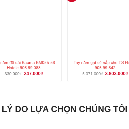
 nắm đế dài Bauma BM055-58
Tay nắm gạt có nắp che TS Ha
Hafele 905.99.088
905.99.542
Giá
Giá
Giá
247.000
₫
3.803.000
₫
330.000
₫
5.071.000
₫
gốc
hiện
gốc
là:
tại
là:
330.000₫.
là:
5.071.000₫.
247.000₫.
LÝ DO LỰA CHỌN CHÚNG TÔI