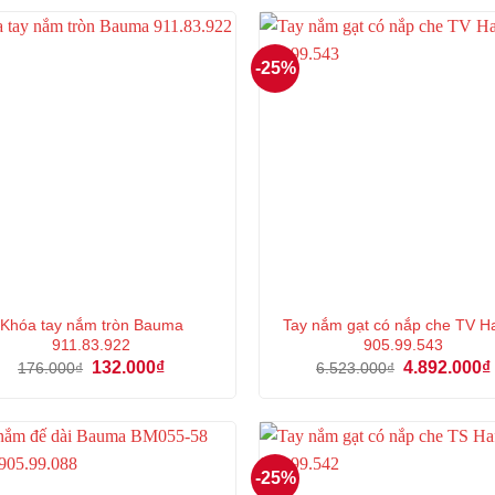
165.000₫.
là:
220.000₫.
là:
123.000₫.
16
-25%
Khóa tay nắm tròn Bauma
Tay nắm gạt có nắp che TV Ha
911.83.922
905.99.543
Giá
Giá
Giá
132.000
₫
4.892.000
₫
176.000
₫
6.523.000
₫
gốc
hiện
gốc
là:
tại
là:
176.000₫.
là:
6.523.000₫.
132.000₫.
-25%