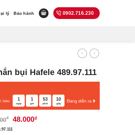
0902.716.230
ại lý
Bảo hành
ắn bụi Hafele 489.97.111
1
1
53
9
c sau
Đang diễn ra
ngày
giờ
phút
giây
Giá
Giá
48.000
₫
₫
800
gốc
hiện
.97.111
là:
tại