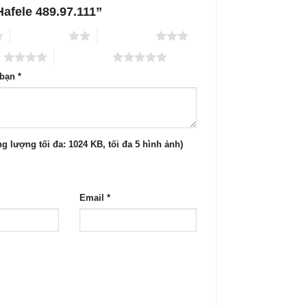
 Hafele 489.97.111”
2 trên 5 sao
3 trên 5 sao
o
5 trên 5 sao
 bạn
*
g lượng tối đa: 1024 KB, tối đa 5 hình ảnh)
Email
*