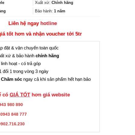
64.800₫.
là:
ele
Xuất xứ:
Chính hãng
48.000₫.
àng
Bảo hành:
1 năm
Liên hệ ngay
hotline
giá tốt hơn và nhận voucher tới 5tr
p đặt & vận chuyển toàn quốc
ất xứ & bảo hành
chính hãng
linh hoạt - có trả góp
 đổi 1 trong vòng 3 ngày
 Chăm sóc
ngay cả khi sản phẩm hết hạn bảo
̉ có
GIÁ TỐT
hơn giá website
943 980 890
:
0943 848 777
0902.716.230