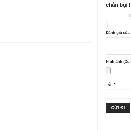
sao
chắn bụi
1 trên 5 sao
4 trên 5 sa
Đánh giá của
Hình ảnh (Dun
Tên
*