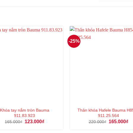
-25%
Khóa tay nắm tròn Bauma
Thân khóa Hafele Bauma H8
911.83.923
911.25.564
Giá
Giá
Giá
Gi
123.000
₫
165.000
₫
165.000
₫
220.000
₫
gốc
hiện
gốc
hi
là:
tại
là:
tại