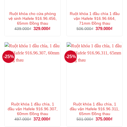
Ruột khóa cho cửa phòng
Ruột khóa 1 đầu chìa 1 đầu
vệ sinh Hafele 916.96.456,
vặn Hafele 916.96.664,
65mm Đồng thau
71mm Đồng thau
Giá
329.000
₫
Giá
Giá
379.000
₫
Giá
439.000
₫
506.000
₫
gốc
hiện
gốc
hiện
là:
tại
là:
tại
439.000₫.
là:
506.000₫.
là:
329.000₫.
379.000
-25%
-25%
Ruột khóa 1 đầu chìa, 1
Ruột khóa 1 đầu chìa, 1
đầu vặn Hafele 916.96.307,
đầu vặn Hafele 916.96.311,
60mm Đồng thau
65mm Đồng thau
Giá
372.000
₫
Giá
Giá
375.000
₫
Giá
497.000
₫
501.000
₫
gốc
hiện
gốc
hiện
là:
tại
là:
tại