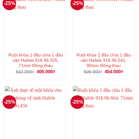
-25%
-25%
Ruột khóa 1 đầu chìa 1 đầu
Ruột khóa 1 đầu chìa 1 đầu
vặn Hafele 916.96.325,
vặn Hafele 916.96.541,
71mm Đồng thau
90mm Đồng thau
Giá
406.000
₫
Giá
Giá
454.000
₫
Giá
542.000
₫
606.000
₫
gốc
hiện
gốc
hiện
là:
tại
là:
tại
542.000₫.
là:
606.000₫.
là:
406.000₫.
454.000
-25%
-25%