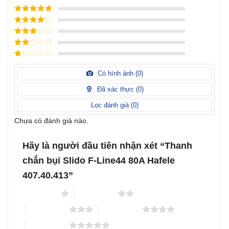
Được xếp
hạng
5
5
Được xếp
sao
hạng
4
5
Được
sao
xếp
Được
hạng
3
xếp
5 sao
Được
hạng
xếp
Có hình ảnh (
0
)
2
5
hạng
sao
1
Đã xác thực (
0
)
5
sao
Lọc đánh giá (
0
)
Chưa có đánh giá nào.
Hãy là người đầu tiên nhận xét “Thanh
chắn bụi Slido F-Line44 80A Hafele
407.40.413”
1 trên 5 sao
2 trên 5 sao
3 trên 5 sao
4 trên 5 sao
5 trên 5 sao