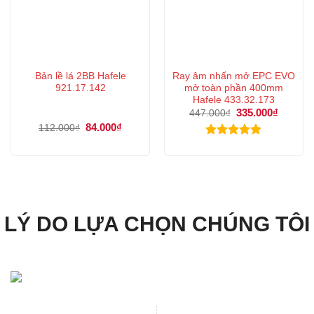
Bản lề lá 2BB Hafele
Ray âm nhấn mở EPC EVO
921.17.142
mở toàn phần 400mm
Hafele 433.32.173
Giá
335.000
₫
Giá
447.000
₫
gốc
hiện
Giá
84.000
₫
Giá
112.000
₫
là:
tại
gốc
hiện
447.000₫.
là:
là:
tại
Được xếp
335.000
112.000₫.
là:
hạng
5.00
84.000₫.
5 sao
LÝ DO LỰA CHỌN CHÚNG TÔI