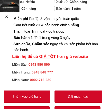
1.018.000₫.
là:
Thương hiệu:
Hafele
Xuất xứ:
Chính hãng
763.000₫.
Trạng thái:
Còn hàng
Bảo hành:
1 năm
✕
Miễn phí
lắp đặt & vận chuyển toàn quốc
Cam kết xuất xứ & bảo hành
chính hãng
Thanh toán linh hoạt - có trả góp
Bảo hành
1 đổi 1 trong vòng 3 ngày
Sửa chữa, Chăm sóc
ngay cả khi sản phẩm hết hạn
bảo hành.
Liên hệ để có
GIÁ TỐT
hơn giá website
Miền Bắc:
0943 980 890
Miền Trung:
0943 848 777
Miền Nam:
0902.716.230
Thêm vào giỏ hàng
Đặt mua ngay