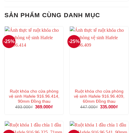
SẢN PHẨM CÙNG DANH MỤC
-25%
-25%
Ruột khóa cho cửa phòng
Ruột khóa cho cửa phòng
vệ sinh Hafele 916.96.414,
vệ sinh Hafele 916.96.409,
90mm Đồng thau
60mm Đồng thau
Giá
369.000
₫
Giá
Giá
335.000
₫
Giá
493.000
₫
447.000
₫
gốc
hiện
gốc
hiện
là:
tại
là:
tại
493.000₫.
là:
447.000₫.
là:
369.000₫.
335.000