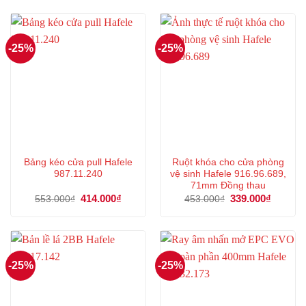
497.000₫.
là:
501.000₫.
là:
372.000₫.
375.000
-25%
-25%
Bảng kéo cửa pull Hafele
Ruột khóa cho cửa phòng
987.11.240
vệ sinh Hafele 916.96.689,
71mm Đồng thau
Giá
414.000
₫
Giá
Giá
339.000
₫
Giá
553.000
₫
453.000
₫
gốc
hiện
gốc
hiện
là:
tại
là:
tại
553.000₫.
là:
453.000₫.
là:
414.000₫.
339.000
-25%
-25%