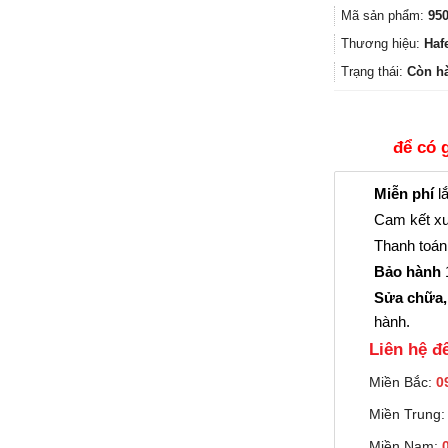
Mã sản phẩm:
950
Thương hiệu:
Haf
Trạng thái:
Còn h
để có 
Miễn phí
lắ
Cam kết xu
Thanh toán 
Bảo hành
1
Sửa chữa,
hành.
Liên hệ đê
Miền Bắc:
0
Miền Trung
Miền Nam: