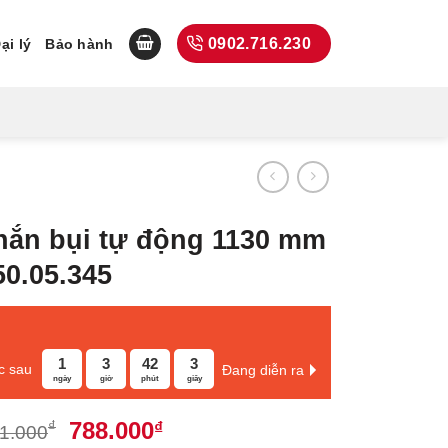
0902.716.230
ại lý
Bảo hành
ắn bụi tự động 1130 mm
50.05.345
1
3
42
2
c sau
Đang diễn ra
ngày
giờ
phút
giây
Giá
Giá
788.000
₫
₫
1.000