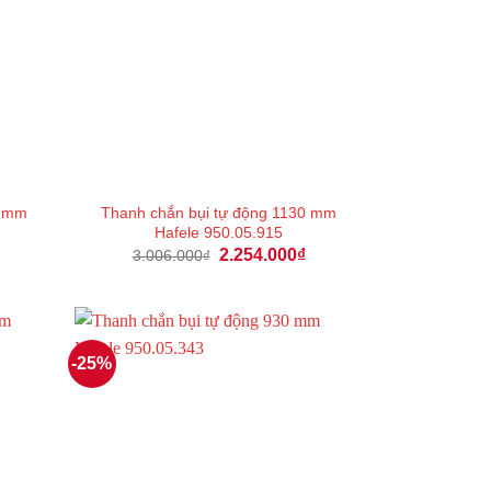
0 mm
Thanh chắn bụi tự động 1130 mm
Hafele 950.05.915
Giá
Giá
Giá
2.254.000
₫
3.006.000
₫
hiện
gốc
hiện
tại
là:
tại
là:
3.006.000₫.
là:
2.151.000₫.
2.254.000₫.
-25%