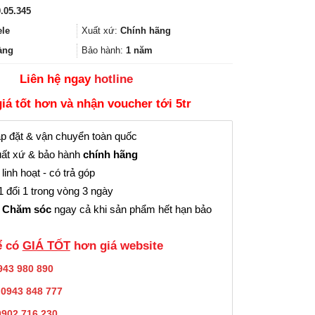
gốc
hiện
.05.345
là:
tại
1.051.000₫.
là:
ele
Xuất xứ:
Chính hãng
788.000₫.
àng
Bảo hành:
1 năm
Liên hệ ngay
hotline
giá tốt hơn và nhận voucher tới 5tr
p đặt & vận chuyển toàn quốc
ất xứ & bảo hành
chính hãng
linh hoạt - có trả góp
 đổi 1 trong vòng 3 ngày
 Chăm sóc
ngay cả khi sản phẩm hết hạn bảo
̉ có
GIÁ TỐT
hơn giá website
943 980 890
:
0943 848 777
0902.716.230