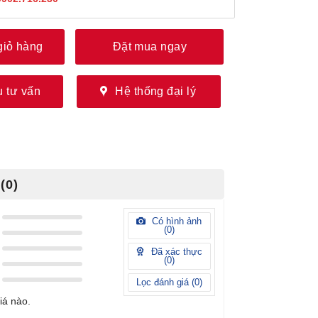
giỏ hàng
Đặt mua ngay
 tư vấn
Hệ thống đại lý
(0)
Có hình ảnh
(
0
)
Đã xác thực
(
0
)
Lọc đánh giá (
0
)
iá nào.