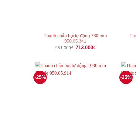
Thanh chắn bụi tự động 730 mm
Tha
950.05.341
Giá
Giá
713.000
₫
951.000
₫
gốc
hiện
là:
tại
951.000₫.
là:
713.000₫.
-25%
-25%