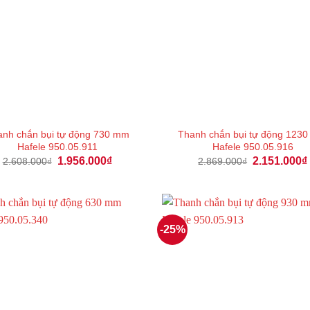
nh chắn bụi tự động 730 mm
Thanh chắn bụi tự động 123
Hafele 950.05.911
Hafele 950.05.916
Giá
Giá
Giá
1.956.000
₫
2.151.000
₫
2.608.000
₫
2.869.000
₫
gốc
hiện
gốc
là:
tại
là:
2.608.000₫.
là:
2.869.000₫.
1.956.000₫.
-25%