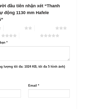
ười đầu tiên nhận xét “Thanh
 tự động 1130 mm Hafele
5”
2 trên 5 sao
3 trên 5 sao
o
5 trên 5 sao
 bạn
*
g lượng tối đa: 1024 KB, tối đa 5 hình ảnh)
Email
*