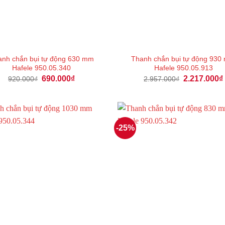
nh chắn bụi tự động 630 mm
Thanh chắn bụi tự động 93
Hafele 950.05.340
Hafele 950.05.913
Giá
Giá
Giá
690.000
₫
2.217.000
₫
920.000
₫
2.957.000
₫
gốc
hiện
gốc
là:
tại
là:
920.000₫.
là:
2.957.000₫.
690.000₫.
-25%