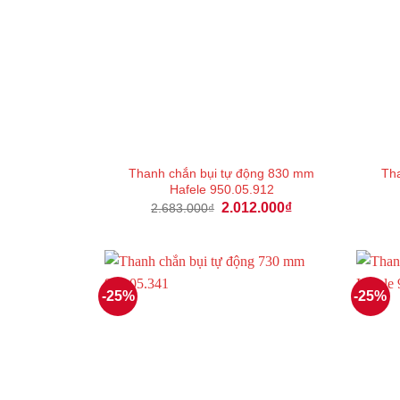
Thanh chắn bụi tự động 830 mm
Tha
Hafele 950.05.912
Giá
Giá
2.012.000
₫
2.683.000
₫
gốc
hiện
là:
tại
2.683.000₫.
là:
2.012.000₫.
-25%
-25%