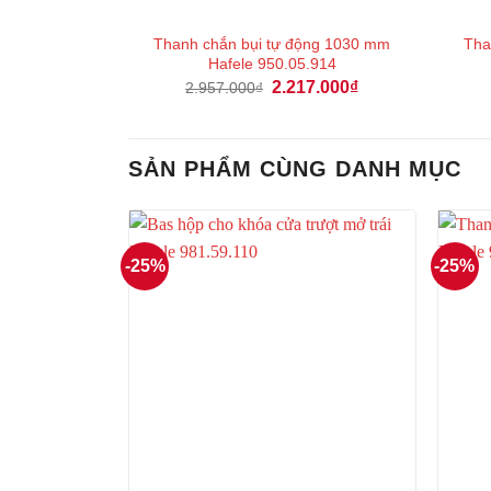
Thanh chắn bụi tự động 1030 mm
Tha
Hafele 950.05.914
Giá
Giá
2.217.000
₫
2.957.000
₫
gốc
hiện
là:
tại
2.957.000₫.
là:
2.217.000₫.
SẢN PHẨM CÙNG DANH MỤC
-25%
-25%