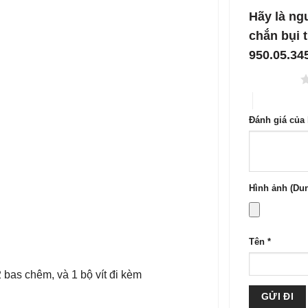
1
5
Hãy là ng
sao
chắn bụi
950.05.34
1 trên 5 sao
4 trên 5 sa
Đánh giá của
Hình ảnh (Dun
Tên
*
 bas chêm, và 1 bộ vít đi kèm