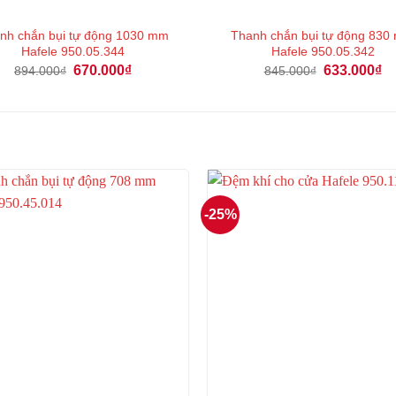
nh chắn bụi tự động 1030 mm
Thanh chắn bụi tự động 83
Hafele 950.05.344
Hafele 950.05.342
Giá
Giá
Giá
Gi
670.000
₫
633.000
₫
894.000
₫
845.000
₫
gốc
hiện
gốc
hi
là:
tại
là:
tại
894.000₫.
là:
845.000₫.
là:
670.000₫.
63
-25%