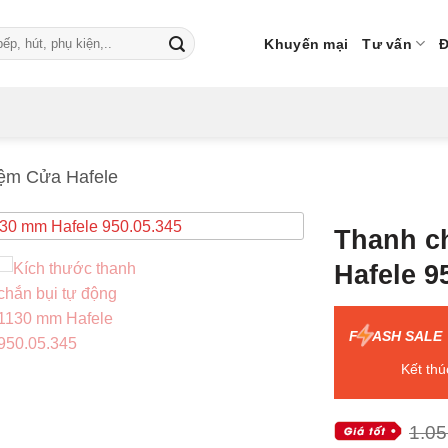
Khuyến mại
Tư vấn
Đ
̣m Cửa Hafele
Thanh ch
Hafele 9
F
ASH SALE
Kết thú
1.05