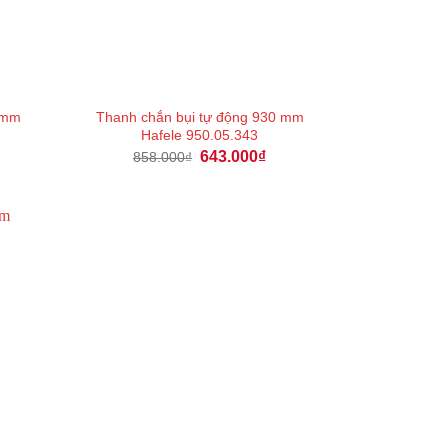
0 mm
Thanh chắn bụi tự động 930 mm
Hafele 950.05.343
Giá
Giá
Giá
643.000
₫
858.000
₫
hiện
gốc
hiện
tại
là:
tại
là:
858.000₫.
là:
2.217.000₫.
643.000₫.