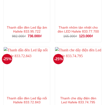
Thanh dẫn đèn Led lắp âm
Thanh nhôm tản nhiệt cho
Hafele 833.95.722
đèn LED Hafele 833.77.700
Giá
736.000
₫
Giá
Giá
123.000
₫
Giá
982.000
₫
165.000
₫
gốc
hiện
gốc
hiện
là:
tại
là:
tại
982.000₫.
là:
165.000₫.
là:
736.000₫.
123.000
-25%
-25%
Thanh dẫn đèn Led lắp nổi
Thanh che dây điện đèn
Hafele 833.72.843
Led Hafele 833.74.795