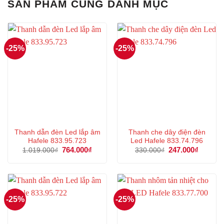
SẢN PHẨM CÙNG DANH MỤC
-25%
-25%
Thanh dẫn đèn Led lắp âm
Thanh che dây điện đèn
Hafele 833.95.723
Led Hafele 833.74.796
Giá
764.000
₫
Giá
Giá
247.000
₫
Giá
1.019.000
₫
330.000
₫
gốc
hiện
gốc
hiện
là:
tại
là:
tại
1.019.000₫.
là:
330.000₫.
là:
764.000₫.
247.000
-25%
-25%