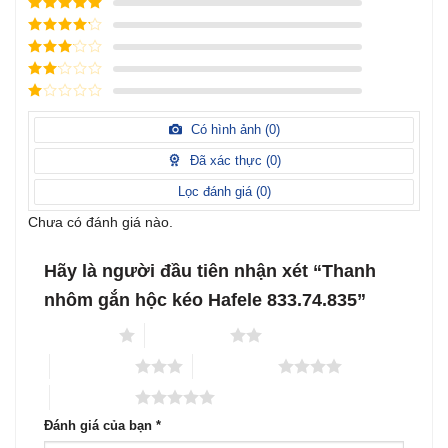
Được xếp
hạng
5
5
Được xếp
sao
hạng
4
5
Được
sao
xếp
Được
hạng
3
xếp
5 sao
Được
hạng
xếp
Có hình ảnh (
0
)
2
5
hạng
sao
1
Đã xác thực (
0
)
5
sao
Lọc đánh giá (
0
)
Chưa có đánh giá nào.
Hãy là người đầu tiên nhận xét “Thanh
nhôm gắn hộc kéo Hafele 833.74.835”
1 trên 5 sao
2 trên 5 sao
3 trên 5 sao
4 trên 5 sao
5 trên 5 sao
Đánh giá của bạn
*