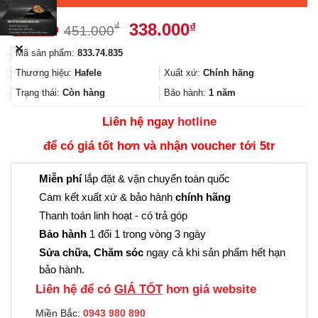
Giá
Giá
338.000
₫
₫
451.000
gốc
hiện
✕
Mã sản phẩm:
833.74.835
là:
tại
451.000₫.
là:
Thương hiệu:
Hafele
Xuất xứ:
Chính hãng
338.000₫.
Trạng thái:
Còn hàng
Bảo hành:
1 năm
Liên hệ ngay
hotline
để có giá tốt hơn và nhận voucher tới 5tr
Miễn phí
lắp đặt & vận chuyển toàn quốc
Cam kết xuất xứ & bảo hành
chính hãng
Thanh toán linh hoạt - có trả góp
Bảo hành
1 đổi 1 trong vòng 3 ngày
Sửa chữa, Chăm sóc
ngay cả khi sản phẩm hết hạn
bảo hành.
Liên hệ để có
GIÁ TỐT
hơn giá website
Miền Bắc:
0943 980 890