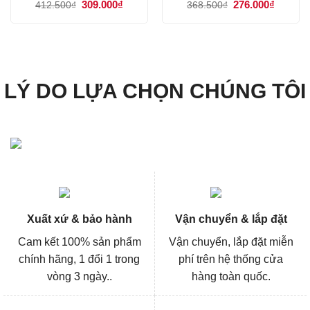
Giá
309.000
₫
Giá
Giá
276.000
₫
Giá
412.500
₫
368.500
₫
gốc
hiện
gốc
hiện
là:
tại
là:
tại
412.500₫.
là:
368.500₫.
là:
309.000₫.
276.000
LÝ DO LỰA CHỌN CHÚNG TÔI
Xuất xứ & bảo hành
Vận chuyển & lắp đặt
Cam kết 100% sản phẩm
Vận chuyển, lắp đặt miễn
chính hãng, 1 đổi 1 trong
phí trên hệ thống cửa
vòng 3 ngày..
hàng toàn quốc.