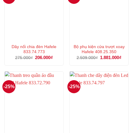
Dây nối chia đèn Hafele
Bộ phụ kiện cửa trượt xoay
833.74.773
Hafele 408.25.350
Giá
206.000
₫
Giá
Giá
1.881.000
₫
Giá
275.000
₫
2.509.000
₫
gốc
hiện
gốc
hiện
là:
tại
là:
tại
275.000₫.
là:
2.509.000₫.
là:
206.000₫.
1.881
-25%
-25%