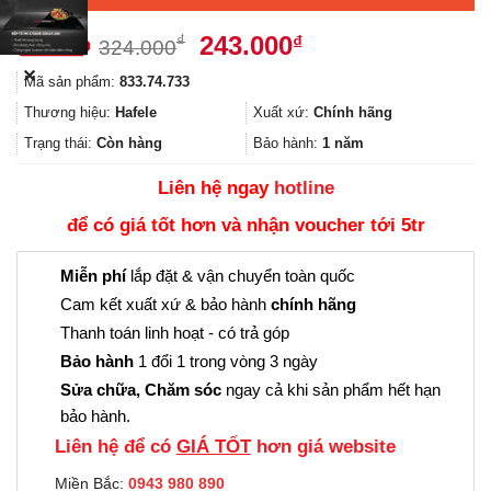
Giá
Giá
243.000
₫
₫
324.000
gốc
hiện
✕
Mã sản phẩm:
833.74.733
là:
tại
324.000₫.
là:
Thương hiệu:
Hafele
Xuất xứ:
Chính hãng
243.000₫.
Trạng thái:
Còn hàng
Bảo hành:
1 năm
Liên hệ ngay
hotline
để có giá tốt hơn và nhận voucher tới 5tr
Miễn phí
lắp đặt & vận chuyển toàn quốc
Cam kết xuất xứ & bảo hành
chính hãng
Thanh toán linh hoạt - có trả góp
Bảo hành
1 đổi 1 trong vòng 3 ngày
Sửa chữa, Chăm sóc
ngay cả khi sản phẩm hết hạn
bảo hành.
Liên hệ để có
GIÁ TỐT
hơn giá website
Miền Bắc:
0943 980 890