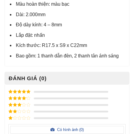
Màu hoàn thiện: màu bạc
Dài: 2.000mm
Độ dày kính: 4 – 8mm
Lắp đặt: nhấn
Kích thước: R17.5 x S9 x C22mm
Bao gồm: 1 thanh dẫn đèn, 2 thanh tản ánh sáng
ĐÁNH GIÁ (0)
Được xếp
hạng
5
5
Được xếp
sao
hạng
4
5
Được
sao
xếp
Được
hạng
3
xếp
5 sao
Được
hạng
xếp
Có hình ảnh (
0
)
2
5
hạng