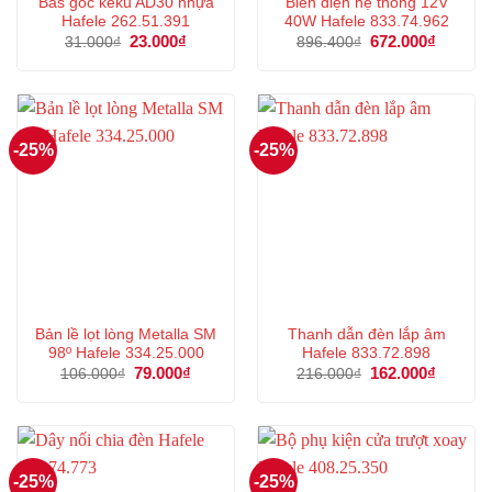
Bas góc keku AD30 nhựa
Biến điện hệ thống 12V
Hafele 262.51.391
40W Hafele 833.74.962
Giá
23.000
₫
Giá
Giá
672.000
₫
Giá
31.000
₫
896.400
₫
gốc
hiện
gốc
hiện
là:
tại
là:
tại
31.000₫.
là:
896.400₫.
là:
23.000₫.
672.000
-25%
-25%
Bản lề lọt lòng Metalla SM
Thanh dẫn đèn lắp âm
98º Hafele 334.25.000
Hafele 833.72.898
Giá
79.000
₫
Giá
Giá
162.000
₫
Giá
106.000
₫
216.000
₫
gốc
hiện
gốc
hiện
là:
tại
là:
tại
106.000₫.
là:
216.000₫.
là:
79.000₫.
162.000
-25%
-25%