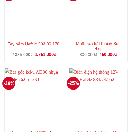
Muối rửa bát Finish Salt
Tay nắm Hafele 903.00.178
4kg
Giá
1.751.000
₫
Giá
Giá
450.000
₫
Giá
2.335.000
₫
600.000
₫
gốc
hiện
gốc
hiện
là:
tại
là:
tại
2.335.000₫.
là:
600.000₫.
là:
1.751.000₫.
450.000
-26%
-25%