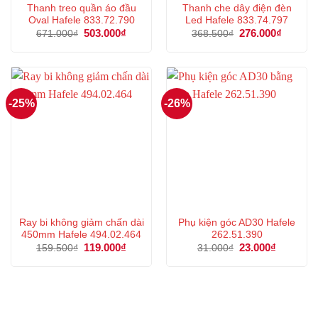
Thanh treo quần áo đầu
Thanh che dây điện đèn
Oval Hafele 833.72.790
Led Hafele 833.74.797
Giá
503.000
₫
Giá
Giá
276.000
₫
Giá
671.000
₫
368.500
₫
gốc
hiện
gốc
hiện
là:
tại
là:
tại
671.000₫.
là:
368.500₫.
là:
503.000₫.
276.000
-25%
-26%
Ray bi không giảm chấn dài
Phụ kiện góc AD30 Hafele
450mm Hafele 494.02.464
262.51.390
Giá
119.000
₫
Giá
Giá
23.000
₫
Giá
159.500
₫
31.000
₫
gốc
hiện
gốc
hiện
là:
tại
là:
tại
159.500₫.
là:
31.000₫.
là:
119.000₫.
23.000₫.