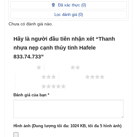
sao
1
Đã xác thực (
0
)
5
sao
Lọc đánh giá (
0
)
Chưa có đánh giá nào.
Hãy là người đầu tiên nhận xét “Thanh
nhựa nẹp cạnh thủy tinh Hafele
833.74.733”
1 trên 5 sao
2 trên 5 sao
3 trên 5 sao
4 trên 5 sao
5 trên 5 sao
Đánh giá của bạn
*
Hình ảnh (Dung lượng tối đa: 1024 KB, tối đa 5 hình ảnh)