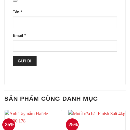
Tên
*
Email
*
SẢN PHẨM CÙNG DANH MỤC
-25%
-25%