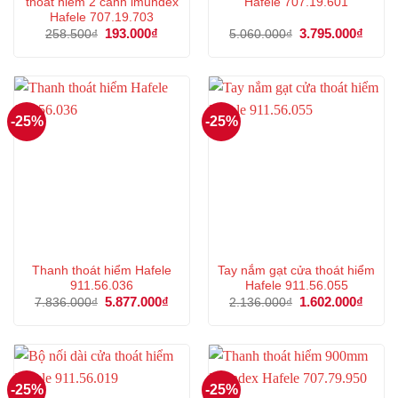
thoát hiểm 2 cánh imundex
Hafele 707.19.601
Hafele 707.19.703
Giá
193.000
₫
Giá
Giá
3.795.000
₫
Giá
258.500
₫
5.060.000
₫
gốc
hiện
gốc
hiện
là:
tại
là:
tại
258.500₫.
là:
5.060.000₫.
là:
193.000₫.
3.795
-25%
-25%
Thanh thoát hiểm Hafele
Tay nắm gạt cửa thoát hiểm
911.56.036
Hafele 911.56.055
Giá
5.877.000
₫
Giá
Giá
1.602.000
₫
Giá
7.836.000
₫
2.136.000
₫
gốc
hiện
gốc
hiện
là:
tại
là:
tại
7.836.000₫.
là:
2.136.000₫.
là:
5.877.000₫.
1.602
-25%
-25%