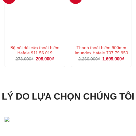
Bộ nối dài cửa thoát hiểm
Thanh thoát hiểm 900mm
Hafele 911.56.019
Imundex Hafele 707.79.950
Giá
208.000
₫
Giá
Giá
1.699.000
₫
Giá
278.000
₫
2.266.000
₫
gốc
hiện
gốc
hiện
là:
tại
là:
tại
278.000₫.
là:
2.266.000₫.
là:
208.000₫.
1.699
LÝ DO LỰA CHỌN CHÚNG TÔI