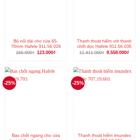
Bộ nối dài cho cửa 65-
Thanh thoát hiểm với thanh
70mm Hafele 911.56.026
chốt dọc Hafele 911.56.035
Giá
123.000
₫
Giá
Giá
8.558.000
₫
Giá
165.000
₫
11.411.000
₫
gốc
hiện
gốc
hiện
là:
tại
là:
tại
165.000₫.
là:
11.411.000₫.
là:
123.000₫.
8.558
-25%
-25%
Bas chốt ngang cho cửa
Thanh thoát hiểm imundex