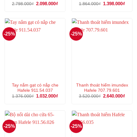
Giá
2.098.000
₫
Giá
Giá
1.398.000
₫
Giá
2.798.000
₫
1.864.000
₫
gốc
hiện
gốc
hiện
là:
tại
là:
tại
2.798.000₫.
là:
1.864.000₫.
là:
2.098.000₫.
1.398
-25%
-25%
Tay nắm gạt có nắp che
Thanh thoát hiểm imundex
Hafele 911.54.037
Hafele 707.79.601
Giá
1.032.000
₫
Giá
Giá
2.640.000
₫
Giá
1.376.000
₫
3.520.000
₫
gốc
hiện
gốc
hiện
là:
tại
là:
tại
1.376.000₫.
là:
3.520.000₫.
là:
1.032.000₫.
2.640
-25%
-25%