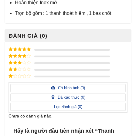
Hoàn thiện Inox mờ
Trọn bộ gồm : 1 thanh thoát hiểm , 1 bas chốt
ĐÁNH GIÁ (0)
Được xếp
hạng
5
5
Được xếp
sao
hạng
4
5
Được
sao
xếp
Được
hạng
3
xếp
5 sao
Được
hạng
xếp
Có hình ảnh (
0
)
2
5
hạng
sao
1
Đã xác thực (
0
)
5
sao
Lọc đánh giá (
0
)
Chưa có đánh giá nào.
Hãy là người đầu tiên nhận xét “Thanh