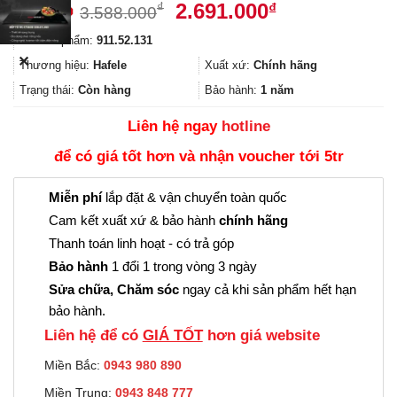
Giá
Giá
2.691.000
₫
₫
3.588.000
gốc
hiện
Mã sản phẩm:
911.52.131
là:
tại
✕
3.588.000₫.
là:
Thương hiệu:
Hafele
Xuất xứ:
Chính hãng
2.691.000₫.
Trạng thái:
Còn hàng
Bảo hành:
1 năm
Liên hệ ngay
hotline
để có giá tốt hơn và nhận voucher tới 5tr
Miễn phí
lắp đặt & vận chuyển toàn quốc
Cam kết xuất xứ & bảo hành
chính hãng
Thanh toán linh hoạt - có trả góp
Bảo hành
1 đổi 1 trong vòng 3 ngày
Sửa chữa, Chăm sóc
ngay cả khi sản phẩm hết hạn
bảo hành.
Liên hệ để có
GIÁ TỐT
hơn giá website
Miền Bắc:
0943 980 890
Miền Trung:
0943 848 777