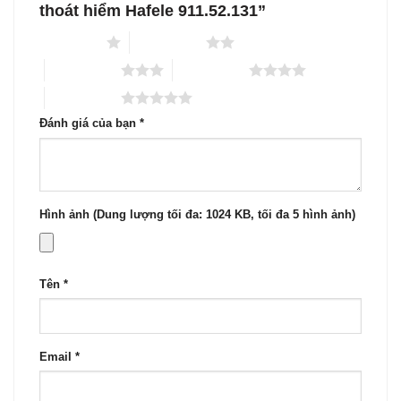
thoát hiểm Hafele 911.52.131”
1 trên 5 sao
2 trên 5 sao
3 trên 5 sao
4 trên 5 sao
5 trên 5 sao
Đánh giá của bạn
*
Hình ảnh (Dung lượng tối đa: 1024 KB, tối đa 5 hình ảnh)
Tên
*
Email
*