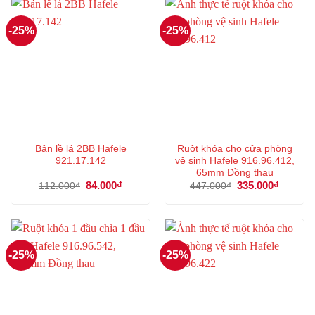
-25%
-25%
Bản lề lá 2BB Hafele
Ruột khóa cho cửa phòng
921.17.142
vệ sinh Hafele 916.96.412,
65mm Đồng thau
Giá
84.000
₫
Giá
Giá
335.000
₫
Giá
112.000
₫
447.000
₫
gốc
hiện
gốc
hiện
là:
tại
là:
tại
112.000₫.
là:
447.000₫.
là:
84.000₫.
335.000
-25%
-25%