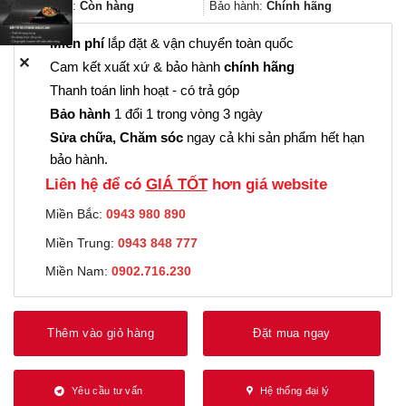
2.006.000₫.
Trạng thái:
Còn hàng
Bảo hành:
Chính hãng
Miễn phí
lắp đặt & vận chuyển toàn quốc
✕
Cam kết xuất xứ & bảo hành
chính hãng
Thanh toán linh hoạt - có trả góp
Bảo hành
1 đổi 1 trong vòng 3 ngày
Sửa chữa, Chăm sóc
ngay cả khi sản phẩm hết hạn
bảo hành.
Liên hệ để có
GIÁ TỐT
hơn giá website
Miền Bắc:
0943 980 890
Miền Trung:
0943 848 777
Miền Nam:
0902.716.230
Thêm vào giỏ hàng
Đặt mua ngay
Yêu cầu tư vấn
Hệ thống đại lý