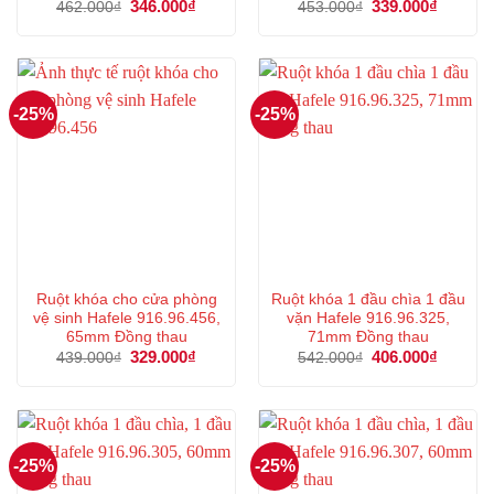
Giá
346.000
₫
Giá
Giá
339.000
₫
Giá
462.000
₫
453.000
₫
gốc
hiện
gốc
hiện
là:
tại
là:
tại
462.000₫.
là:
453.000₫.
là:
346.000₫.
339.000
-25%
-25%
Ruột khóa cho cửa phòng
Ruột khóa 1 đầu chìa 1 đầu
vệ sinh Hafele 916.96.456,
vặn Hafele 916.96.325,
65mm Đồng thau
71mm Đồng thau
Giá
329.000
₫
Giá
Giá
406.000
₫
Giá
439.000
₫
542.000
₫
gốc
hiện
gốc
hiện
là:
tại
là:
tại
439.000₫.
là:
542.000₫.
là:
329.000₫.
406.000
-25%
-25%