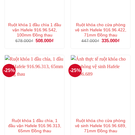
Ruột khóa 1 đầu chìa 1 đầu
Ruột khóa cho cửa phòng
vặn Hafele 916.96.542,
vệ sinh Hafele 916.96.422,
100mm Đồng thau
71mm Đồng thau
Giá
508.000
₫
Giá
Giá
335.000
₫
Giá
678.000
₫
447.000
₫
gốc
hiện
gốc
hiện
là:
tại
là:
tại
678.000₫.
là:
447.000₫.
là:
508.000₫.
335.000
-25%
-25%
Ruột khóa 1 đầu chìa, 1
Ruột khóa cho cửa phòng
đầu vặn Hafele 916.96.313,
vệ sinh Hafele 916.96.689,
65mm Đồng thau
71mm Đồng thau