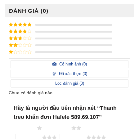
ĐÁNH GIÁ (0)
Được xếp
hạng
5
5
Được xếp
sao
hạng
4
5
Được
sao
xếp
Được
hạng
3
xếp
5 sao
Được
hạng
xếp
Có hình ảnh (
0
)
2
5
hạng
sao
1
Đã xác thực (
0
)
5
sao
Lọc đánh giá (
0
)
Chưa có đánh giá nào.
Hãy là người đầu tiên nhận xét “Thanh
treo khăn đơn Hafele 589.69.107”
1 trên 5 sao
2 trên 5 sao
3 trên 5 sao
4 trên 5 sao