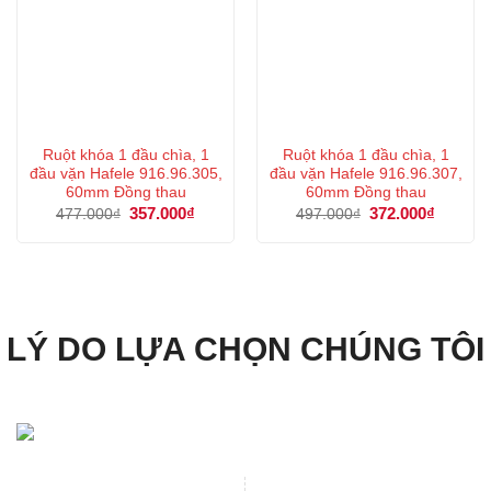
Ruột khóa 1 đầu chìa, 1
Ruột khóa 1 đầu chìa, 1
đầu vặn Hafele 916.96.305,
đầu vặn Hafele 916.96.307,
60mm Đồng thau
60mm Đồng thau
Giá
357.000
₫
Giá
Giá
372.000
₫
Giá
477.000
₫
497.000
₫
gốc
hiện
gốc
hiện
là:
tại
là:
tại
477.000₫.
là:
497.000₫.
là:
357.000₫.
372.000
LÝ DO LỰA CHỌN CHÚNG TÔI