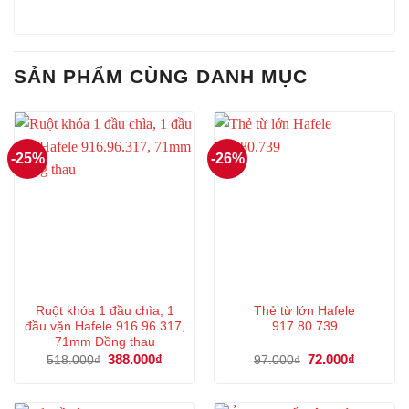
SẢN PHẨM CÙNG DANH MỤC
-25%
-26%
Ruột khóa 1 đầu chìa, 1
Thẻ từ lớn Hafele
đầu vặn Hafele 916.96.317,
917.80.739
71mm Đồng thau
Giá
388.000
₫
Giá
Giá
72.000
₫
Giá
518.000
₫
97.000
₫
gốc
hiện
gốc
hiện
là:
tại
là:
tại
518.000₫.
là:
97.000₫.
là:
388.000₫.
72.000₫.