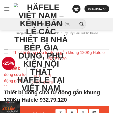
Skip
to
0943.848.777
content
Tìm
kiếm:
Trang chủ
/
Phụ kiện cửa đi Hafele
/
Tay Đẩy Hơi Cùi Chỏ Hafele
-25%
Thiết bị đóng cửa tự động gắn khung
120Kg Hafele 932.79.120
2
9
4
41