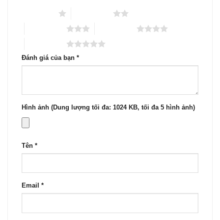
1 trên 5 sao
2 trên 5 sao
3 trên 5 sao
4 trên 5 sao
5 trên 5 sao
Đánh giá của bạn
*
Hình ảnh (Dung lượng tối đa: 1024 KB, tối đa 5 hình ảnh)
Tên
*
Email
*