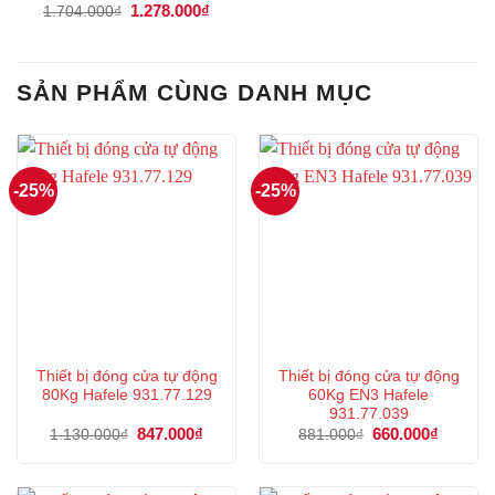
Giá
1.278.000
₫
Giá
1.704.000
₫
gốc
hiện
là:
tại
1.704.000₫.
là:
1.278.000₫.
SẢN PHẨM CÙNG DANH MỤC
-25%
-25%
Thiết bị đóng cửa tự động
Thiết bị đóng cửa tự động
80Kg Hafele 931.77.129
60Kg EN3 Hafele
931.77.039
Giá
847.000
₫
Giá
Giá
660.000
₫
Giá
1.130.000
₫
881.000
₫
gốc
hiện
gốc
hiện
là:
tại
là:
tại
1.130.000₫.
là:
881.000₫.
là:
847.000₫.
660.000