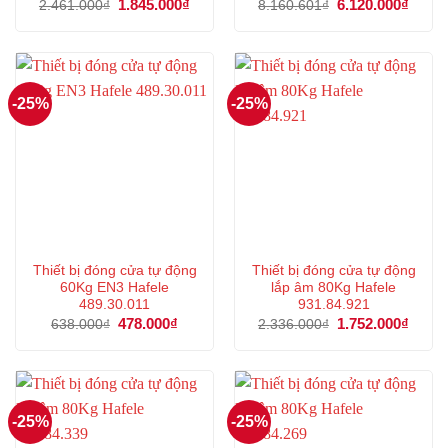
Giá
1.845.000
₫
Giá
Giá
6.120.000
₫
Giá
2.461.000
₫
8.160.601
₫
gốc
hiện
gốc
hiện
là:
tại
là:
tại
2.461.000₫.
là:
8.160.601₫.
là:
1.845.000₫.
6.120
-25%
-25%
Thiết bị đóng cửa tự động
Thiết bị đóng cửa tự động
60Kg EN3 Hafele
lắp âm 80Kg Hafele
489.30.011
931.84.921
Giá
478.000
₫
Giá
Giá
1.752.000
₫
Giá
638.000
₫
2.336.000
₫
gốc
hiện
gốc
hiện
là:
tại
là:
tại
638.000₫.
là:
2.336.000₫.
là:
478.000₫.
1.752
-25%
-25%