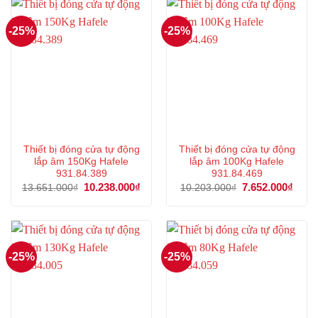
-25%
-25%
Thiết bị đóng cửa tự động
Thiết bị đóng cửa tự động
lắp âm 150Kg Hafele
lắp âm 100Kg Hafele
931.84.389
931.84.469
Giá
10.238.000
₫
Giá
Giá
7.652.000
₫
Giá
13.651.000
₫
10.203.000
₫
gốc
hiện
gốc
hiện
là:
tại
là:
tại
13.651.000₫.
là:
10.203.000₫.
là:
10.238.000₫.
7.652
-25%
-25%