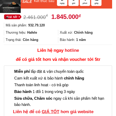
Kết thúc sau
F
ASH SALE
ngày
giờ
phút
giây
Giá
Giá
1.845.000
₫
₫
2.461.000
✕
gốc
hiện
Mã sản phẩm:
932.79.120
là:
tại
2.461.000₫.
là:
Thương hiệu:
Hafele
Xuất xứ:
Chính hãng
1.845.000₫.
Trạng thái:
Còn hàng
Bảo hành:
1 năm
Liên hệ ngay
hotline
để có giá tốt hơn và nhận voucher tới 5tr
Miễn phí
lắp đặt & vận chuyển toàn quốc
Cam kết xuất xứ & bảo hành
chính hãng
Thanh toán linh hoạt - có trả góp
Bảo hành
1 đổi 1 trong vòng 3 ngày
Sửa chữa, Chăm sóc
ngay cả khi sản phẩm hết hạn
bảo hành.
Liên hệ để có
GIÁ TỐT
hơn giá website