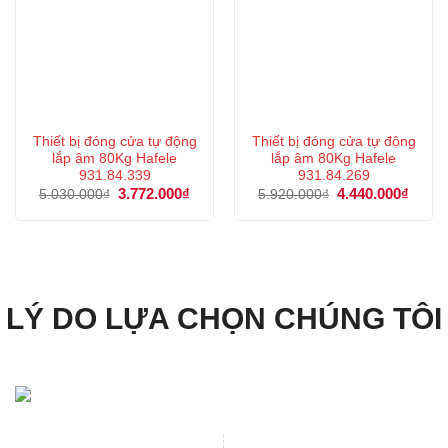
Thiết bị đóng cửa tự động
Thiết bị đóng cửa tự động
lắp âm 80Kg Hafele
lắp âm 80Kg Hafele
931.84.339
931.84.269
Giá
3.772.000
₫
Giá
Giá
4.440.000
₫
Giá
5.030.000
₫
5.920.000
₫
gốc
hiện
gốc
hiện
là:
tại
là:
tại
5.030.000₫.
là:
5.920.000₫.
là:
3.772.000₫.
4.440
LÝ DO LỰA CHỌN CHÚNG TÔI