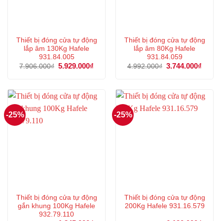
Thiết bị đóng cửa tự động
Thiết bị đóng cửa tự động
lắp âm 130Kg Hafele
lắp âm 80Kg Hafele
931.84.005
931.84.059
Giá
5.929.000
₫
Giá
Giá
3.744.000
₫
Giá
7.906.000
₫
4.992.000
₫
gốc
hiện
gốc
hiện
là:
tại
là:
tại
7.906.000₫.
là:
4.992.000₫.
là:
5.929.000₫.
3.744
-25%
-25%
Thiết bị đóng cửa tự động
Thiết bị đóng cửa tự động
gắn khung 100Kg Hafele
200Kg Hafele 931.16.579
932.79.110