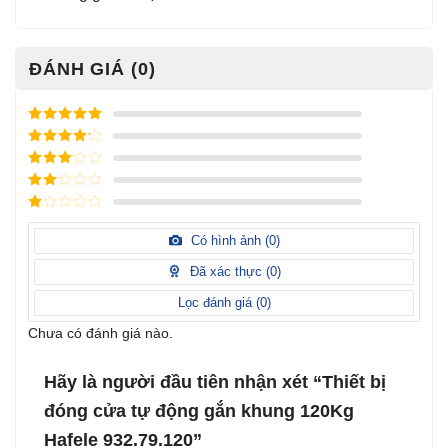
ĐÁNH GIÁ (0)
Được xếp
hạng
5
5
Được xếp
sao
hạng
4
5
Được
sao
xếp
Được
hạng
3
xếp
5 sao
Được
hạng
xếp
Có hình ảnh (
0
)
2
5
hạng
sao
1
Đã xác thực (
0
)
5
sao
Lọc đánh giá (
0
)
Chưa có đánh giá nào.
Hãy là người đầu tiên nhận xét “Thiết bị
đóng cửa tự động gắn khung 120Kg
Hafele 932.79.120”