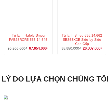
Tủ lạnh Hafele Smeg
Tủ lạnh Smeg 535.14.662
FAB28RCR5 535.14.545
SBS63XDE Side-by-Side
Cao Cấp
Giá
67.654.000
₫
Giá
Giá
26.887.000
₫
Giá
90.206.600
₫
35.850.000
₫
gốc
hiện
gốc
hiện
là:
tại
là:
tại
90.206.600₫.
là:
35.850.000₫.
là:
67.654.000₫.
26.8
LÝ DO LỰA CHỌN CHÚNG TÔI