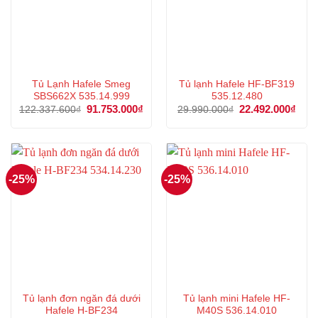
Tủ Lạnh Hafele Smeg
Tủ lạnh Hafele HF-BF319
SBS662X 535.14.999
535.12.480
Giá
91.753.000
₫
Giá
Giá
22.492.000
₫
Giá
122.337.600
₫
29.990.000
₫
gốc
hiện
gốc
hiện
là:
tại
là:
tại
122.337.600₫.
là:
29.990.000₫.
là:
91.753.000₫.
22.4
-25%
-25%
Tủ lạnh đơn ngăn đá dưới
Tủ lạnh mini Hafele HF-
Hafele H-BF234
M40S 536.14.010