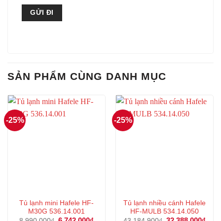
SẢN PHẨM CÙNG DANH MỤC
-25%
-25%
Tủ lạnh mini Hafele HF-
Tủ lạnh nhiều cánh Hafele
M30G 536.14.001
HF-MULB 534.14.050
Giá
6.742.000
₫
Giá
Giá
32.388.000
₫
Giá
8.990.000
₫
43.184.900
₫