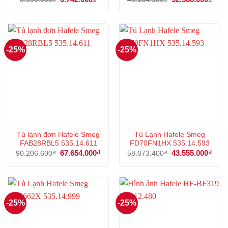
gốc
hiện
gốc
hiện
là:
tại
là:
tại
8.990.000₫.
là:
43.184.900₫.
là:
6.742.000₫.
32.3
-25%
-25%
Tủ lạnh đơn Hafele Smeg
Tủ Lạnh Hafele Smeg
FAB28RBL5 535.14.611
FD70FN1HX 535.14.593
Giá
67.654.000
₫
Giá
Giá
43.555.000
₫
Giá
90.206.600
₫
58.073.400
₫
gốc
hiện
gốc
hiện
là:
tại
là:
tại
90.206.600₫.
là:
58.073.400₫.
là:
67.654.000₫.
43.5
-25%
-25%