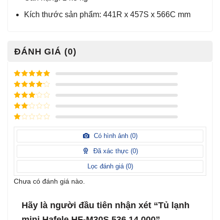
Kích thước sản phẩm: 441R x 457S x 566C mm
ĐÁNH GIÁ (0)
Được xếp
hạng
5
5
Được xếp
sao
hạng
4
5
Được
sao
xếp
Được
hạng
3
xếp
5 sao
Được
hạng
xếp
Có hình ảnh (
0
)
2
5
hạng
sao
1
Đã xác thực (
0
)
5
sao
Lọc đánh giá (
0
)
Chưa có đánh giá nào.
Hãy là người đầu tiên nhận xét “Tủ lạnh
mini Hafele HF-M30S 536.14.000”