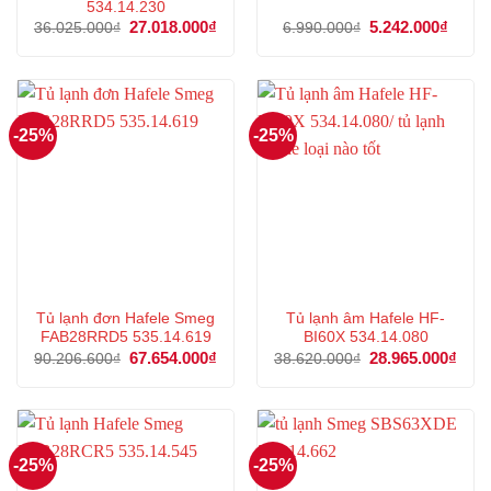
534.14.230
Giá
27.018.000
₫
Giá
Giá
5.242.000
₫
Giá
36.025.000
₫
6.990.000
₫
gốc
hiện
gốc
hiện
là:
tại
là:
tại
36.025.000₫.
là:
6.990.000₫.
là:
27.018.000₫.
5.242
-25%
-25%
Tủ lạnh đơn Hafele Smeg
Tủ lạnh âm Hafele HF-
FAB28RRD5 535.14.619
BI60X 534.14.080
Giá
67.654.000
₫
Giá
Giá
28.965.000
₫
Giá
90.206.600
₫
38.620.000
₫
gốc
hiện
gốc
hiện
là:
tại
là:
tại
90.206.600₫.
là:
38.620.000₫.
là:
67.654.000₫.
28.9
-25%
-25%