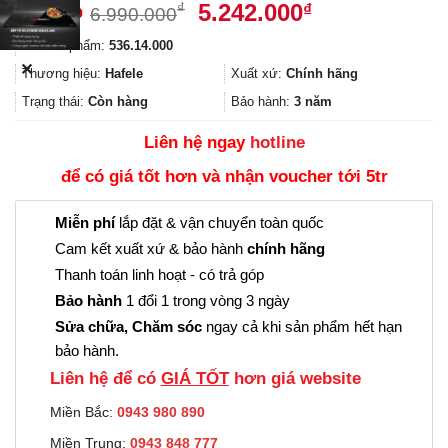
Giá
Giá
5.242.000
₫
₫
6.990.000
gốc
hiện
Mã sản phẩm:
536.14.000
là:
tại
✕
6.990.000₫.
là:
Thương hiệu:
Hafele
Xuất xứ:
Chính hãng
5.242.000₫.
Trạng thái:
Còn hàng
Bảo hành:
3 năm
Liên hệ ngay
hotline
để có giá tốt hơn và nhận voucher tới 5tr
Miễn phí
lắp đặt & vận chuyển toàn quốc
Cam kết xuất xứ & bảo hành
chính hãng
Thanh toán linh hoạt - có trả góp
Bảo hành
1 đổi 1 trong vòng 3 ngày
Sửa chữa, Chăm sóc
ngay cả khi sản phẩm hết hạn
bảo hành.
Liên hệ để có
GIÁ TỐT
hơn giá website
Miền Bắc:
0943 980 890
Miền Trung:
0943 848 777